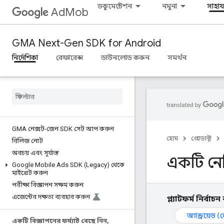
ডকুমেন্টেশন
নমুনা
সাহায্
AdMob
GMA Next-Gen SDK for Android
নির্দেশিকা
রেফারেন্স
ডাউনলোড করুন
সমর্থন
GMA নেক্সট-জেন SDK সেট আপ করুন
হোম
প্রোডাক্ট
রিলিজ নোট
অবচয় এবং সূর্যাস্ত
একটি নে
Google Mobile Ads SDK (Legacy) থেকে
মাইগ্রেট করুন
পরীক্ষা বিজ্ঞাপন সক্ষম করুন
এজেন্টের দক্ষতা ব্যবহার করুন
প্ল্যাটফর্ম নির্বাচ
অ্যান্ড্রয়েড 
একটি বিজ্ঞাপনের ফর্ম্যাট বেছে নিন
,