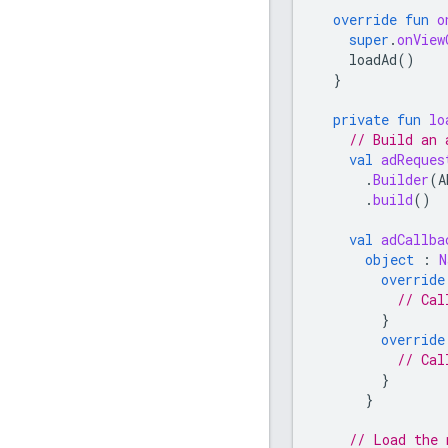
override
fun
o
super
.
onView
loadAd
()
}
private
fun
lo
// Build an 
val
adReques
.
Builder
(
A
.
build
()
val
adCallba
object
:
N
override
// Cal
}
override
// Cal
}
}
// Load the 