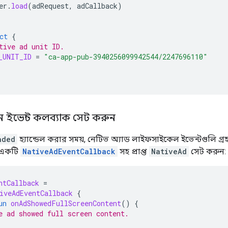
er
.
load
(
adRequest
,
adCallback
)
ct
{
tive ad unit ID.
_UNIT_ID
=
"ca-app-pub-3940256099942544/2247696110"
পন ইভেন্ট কলব্যাক সেট করুন
aded
হ্যান্ডেল করার সময়, নেটিভ অ্যাড লাইফসাইকেল ইভেন্টগুলি গ্
ে একটি
NativeAdEventCallback
সহ প্রাপ্ত
NativeAd
সেট করুন:
ntCallback
=
iveAdEventCallback
{
un
onAdShowedFullScreenContent
()
{
e ad showed full screen content.