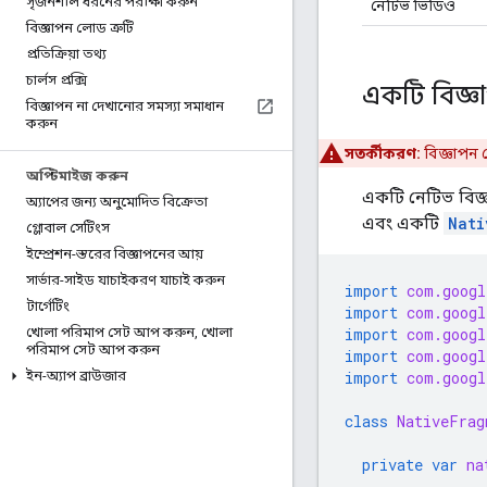
সৃজনশীল ধরনের পরীক্ষা করুন
নেটিভ ভিডিও
বিজ্ঞাপন লোড ত্রুটি
প্রতিক্রিয়া তথ্য
চার্লস প্রক্সি
একটি বিজ্
বিজ্ঞাপন না দেখানোর সমস্যা সমাধান
করুন
সতর্কীকরণ:
বিজ্ঞাপ
অপ্টিমাইজ করুন
একটি নেটিভ বিজ
অ্যাপের জন্য অনুমোদিত বিক্রেতা
এবং একটি
Nati
গ্লোবাল সেটিংস
ইম্প্রেশন-স্তরের বিজ্ঞাপনের আয়
সার্ভার-সাইড যাচাইকরণ যাচাই করুন
import
com.googl
টার্গেটিং
import
com.googl
import
com.googl
খোলা পরিমাপ সেট আপ করুন
,
খোলা
পরিমাপ সেট আপ করুন
import
com.googl
import
com.googl
ইন-অ্যাপ ব্রাউজার
class
NativeFrag
private
var
na