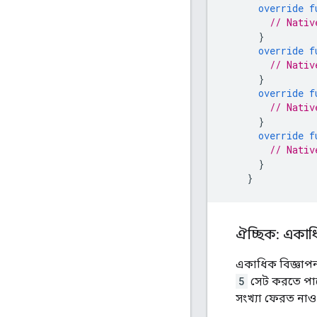
override
f
// Nativ
}
override
f
// Nativ
}
override
f
// Nativ
}
override
f
// Nativ
}
}
ঐচ্ছিক: একাধ
একাধিক বিজ্ঞাপ
5
সেট করতে পারে
সংখ্যা ফেরত নাও