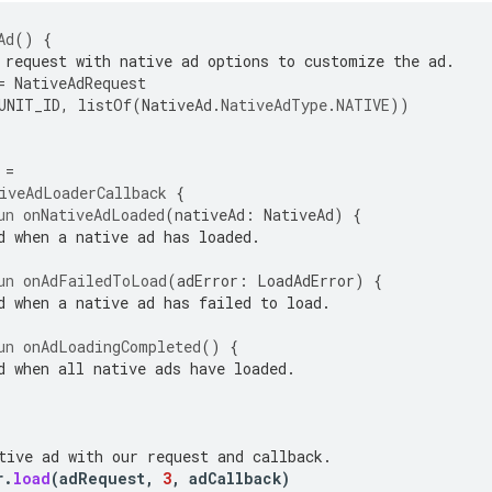
Ad
()
{
 request with native ad options to customize the ad.
=
NativeAdRequest
UNIT_ID
,
listOf
(
NativeAd
.
NativeAdType
.
NATIVE
))
=
iveAdLoaderCallback
{
un
onNativeAdLoaded
(
nativeAd
:
NativeAd
)
{
d when a native ad has loaded.
un
onAdFailedToLoad
(
adError
:
LoadAdError
)
{
d when a native ad has failed to load.
un
onAdLoadingCompleted
()
{
d when all native ads have loaded.
tive ad with our request and callback.
r
.
load
(
adRequest
,
3
,
adCallback
)