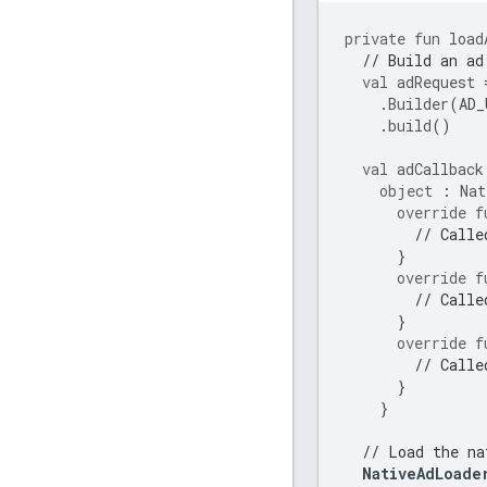
private
fun
load
// Build an ad
val
adRequest
.
Builder
(
AD_
.
build
()
val
adCallback
object
:
Nat
override
f
// Calle
}
override
f
// Calle
}
override
f
// Calle
}
}
// Load the na
NativeAdLoade