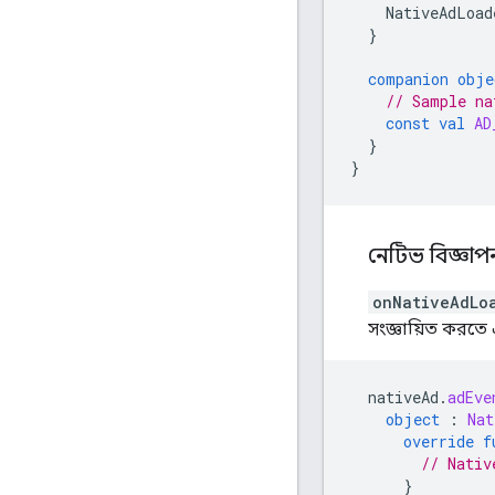
NativeAdLoad
}
companion
obje
// Sample na
const
val
AD
}
}
নেটিভ বিজ্ঞা
onNativeAdLo
সংজ্ঞায়িত করত
nativeAd
.
adEve
object
:
Nat
override
f
// Nativ
}