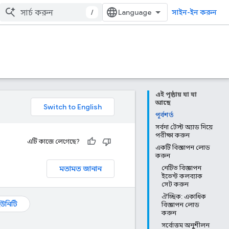
/
সাইন-ইন করুন
এই পৃষ্ঠায় যা যা
আছে
পূর্বশর্ত
সর্বদা টেস্ট অ্যাড দিয়ে
পরীক্ষা করুন
এটি কাজে লেগেছে?
একটি বিজ্ঞাপন লোড
করুন
মতামত জানান
নেটিভ বিজ্ঞাপন
ইভেন্ট কলব্যাক
সেট করুন
ঐচ্ছিক: একাধিক
উনিটি
বিজ্ঞাপন লোড
করুন
সর্বোত্তম অনুশীলন