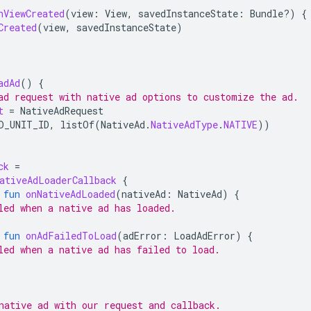
nViewCreated
(
view
:
View
,
savedInstanceState
:
Bundle?)
{
Created
(
view
,
savedInstanceState
)
adAd
()
{
ad request with native ad options to customize the ad.
t
=
NativeAdRequest
D_UNIT_ID
,
listOf
(
NativeAd
.
NativeAdType
.
NATIVE
))
ck
=
ativeAdLoaderCallback
{
fun
onNativeAdLoaded
(
nativeAd
:
NativeAd
)
{
led when a native ad has loaded.
fun
onAdFailedToLoad
(
adError
:
LoadAdError
)
{
led when a native ad has failed to load.
native ad with our request and callback.