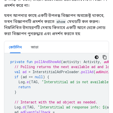
প্রদর্শন করে না।
যখন আপনার কাছে একটি উপলব্ধ বিজ্ঞাপন অবজেক্ট থাকবে,
তখন বিজ্ঞাপনটি প্রদর্শন করতে
show
মেথডটি কল করুন।
নিম্নলিখিত উদাহরণটি দেখায় কিভাবে একটি আগে থেকে লোড
করা বিজ্ঞাপন পুনরুদ্ধার এবং প্রদর্শন করতে হয়:
কোটলিন
জাভা
private
fun
pollAndShowAd
(
activity
:
Activity
,
adUn
// Polling returns the next available ad and loa
val
ad
=
InterstitialAdPreloader
.
pollAd
(
adUnitId
if
(
ad
==
null
)
{
Log
.
e
(
TAG
,
"Interstitial ad is not available."
return
}
// Interact with the ad object as needed.
Log
.
d
(
TAG
,
"Interstitial ad response info: 
${
ad
.
ad
.
adEventCallback
=