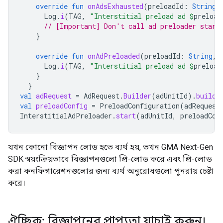
override
fun
onAdsExhausted
(
preloadId
:
String
)
Log
.
i
(
TAG
,
"Interstitial preload ad 
$
preload
// [Important] Don't call ad preloader start
}
override
fun
onAdPreloaded
(
preloadId
:
String
,
Log
.
i
(
TAG
,
"Interstitial preload ad 
$
preload
}
}
val
adRequest
=
AdRequest
.
Builder
(
adUnitId
).
build
(
val
preloadConfig
=
PreloadConfiguration
(
adRequest
InterstitialAdPreloader
.
start
(
adUnitId
,
preloadCon
যখন কোনো বিজ্ঞাপন লোড হতে ব্যর্থ হয়, তখন
GMA Next-Gen
SDK
স্বয়ংক্রিয়ভাবে বিজ্ঞাপনগুলো প্রি-লোড করে এবং প্রি-লোড
করা কনফিগারেশনগুলোর জন্য ব্যর্থ অনুরোধগুলো পুনরায় চেষ্টা
করে।
ঐচ্ছিক: বিজ্ঞাপনের প্রাপ্যতা যাচাই করুন।