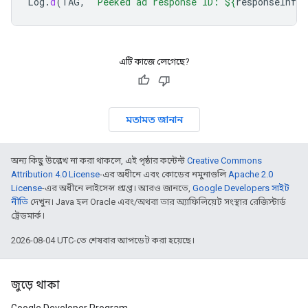
Log
.
d
(
TAG
,
"Peeked ad response ID: 
${
responseInfo
.
এটি কাজে লেগেছে?
মতামত জানান
অন্য কিছু উল্লেখ না করা থাকলে, এই পৃষ্ঠার কন্টেন্ট
Creative Commons
Attribution 4.0 License
-এর অধীনে এবং কোডের নমুনাগুলি
Apache 2.0
License
-এর অধীনে লাইসেন্স প্রাপ্ত। আরও জানতে,
Google Developers সাইট
নীতি
দেখুন। Java হল Oracle এবং/অথবা তার অ্যাফিলিয়েট সংস্থার রেজিস্টার্ড
ট্রেডমার্ক।
2026-08-04 UTC-তে শেষবার আপডেট করা হয়েছে।
জুড়ে থাকা