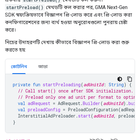
startPreload()
মেথডটি কল করার পর,
GMA Next-Gen
SDK
স্বয়ংক্রিয়ভাবে বিজ্ঞাপন প্রি-লোড করে এবং প্রি-লোড করা
কনফিগারেশনের জন্য ব্যর্থ হওয়া অনুরোধগুলো পুনরায় চেষ্টা
করে।
নিচের উদাহরণটি দেখায় কীভাবে বিজ্ঞাপন প্রি-লোড করা শুরু
করতে হয়:
কোটলিন
জাভা
private
fun
startPreloading
(
adUnitId
:
String
)
{
// Call start() once after SDK initialization.
// Preload only one ad unit per format to optimi
val
adRequest
=
AdRequest
.
Builder
(
adUnitId
).
buil
val
preloadConfig
=
PreloadConfiguration
(
adReque
InterstitialAdPreloader
.
start
(
adUnitId
,
preloadC
}