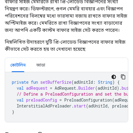
বাফার সাইজ মেমরিতে রাখা প্রি-লোডেড বিজ্ঞাপনের সংখ্যা
নিয়ন্ত্রণ করে। ডিফল্টরূপে, গুগল মেমরি ব্যবহার এবং বিজ্ঞাপন
পরিবেশনের বিলম্বের মধ্যে ভারসাম্য বজায় রাখতে বাফার সাইজ
অপ্টিমাইজ করে। মেমরিতে রাখা বিজ্ঞাপনের সংখ্যা বাড়ানোর
জন্য আপনি একটি কাস্টম বাফার সাইজ সেট করতে পারেন।
নিম্নলিখিত উদাহরণে দুটি প্রি-লোডেড বিজ্ঞাপনের বাফার সাইজ
কীভাবে সেট করতে হয় তা দেখানো হয়েছে:
কোটলিন
জাভা
private
fun
setBufferSize
(
adUnitId
:
String
)
{
val
adRequest
=
AdRequest
.
Builder
(
adUnitId
).
buil
// Define a PreloadConfiguration and set the buf
val
preloadConfig
=
PreloadConfiguration
(
adReque
InterstitialAdPreloader
.
start
(
adUnitId
,
preloadC
}