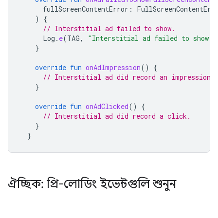
fullScreenContentError
:
FullScreenContentErr
)
{
// Interstitial ad failed to show.
Log
.
e
(
TAG
,
"Interstitial ad failed to show: 
}
override
fun
onAdImpression
()
{
// Interstitial ad did record an impression.
}
override
fun
onAdClicked
()
{
// Interstitial ad did record a click.
}
}
ঐচ্ছিক: প্রি-লোডিং ইভেন্টগুলি শুনুন