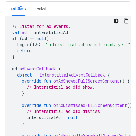
কোটলিন
জাভা
// Listen for ad events.
val
ad
=
interstitialAd
if
(
ad
==
null
)
{
Log
.
e
(
TAG
,
"Interstitial ad is not ready yet."
)
return
}
ad
.
adEventCallback
=
object
:
InterstitialAdEventCallback
{
override
fun
onAdShowedFullScreenContent
()
{
// Interstitial ad did show.
}
override
fun
onAdDismissedFullScreenContent
()
// Interstitial ad did dismiss.
interstitialAd
=
null
}
override
fun
onAdFailedToShowFullScreenContent