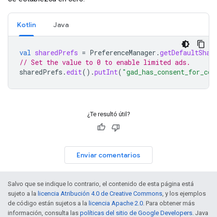
Kotlin
Java
val
sharedPrefs
=
PreferenceManager
.
getDefaultShar
// Set the value to 0 to enable limited ads.
sharedPrefs
.
edit
().
putInt
(
"gad_has_consent_for_coo
¿Te resultó útil?
Enviar comentarios
Salvo que se indique lo contrario, el contenido de esta página está
sujeto a la
licencia Atribución 4.0 de Creative Commons
, y los ejemplos
de código están sujetos a la
licencia Apache 2.0
. Para obtener más
información, consulta las
políticas del sitio de Google Developers
. Java