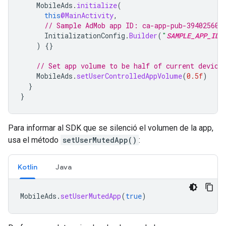
MobileAds
.
initialize
(
this
@MainActivity
,
// Sample AdMob app ID: ca-app-pub-394025609
InitializationConfig
.
Builder
(
"
SAMPLE_APP_ID
"
)
{}
// Set app volume to be half of current device
MobileAds
.
setUserControlledAppVolume
(
0.5f
)
}
}
Para informar al SDK que se silenció el volumen de la app,
usa el método
setUserMutedApp()
:
Kotlin
Java
MobileAds
.
setUserMutedApp
(
true
)