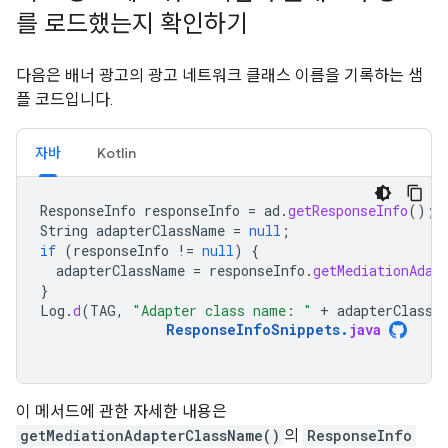
를 로드했는지 확인하기
다음은 배너 광고의 광고 네트워크 클래스 이름을 기록하는 샘
플 코드입니다.
자바
Kotlin
ResponseInfo
responseInfo
=
ad
.
getResponseInfo
();
String
adapterClassName
=
null
;
if
(
responseInfo
!=
null
)
{
adapterClassName
=
responseInfo
.
getMediationAdap
}
Log
.
d
(
TAG
,
"Adapter class name: "
+
adapterClassN
ResponseInfoSnippets
.
java
이 메서드에 관한 자세한 내용은
getMediationAdapterClassName()
의
ResponseInfo