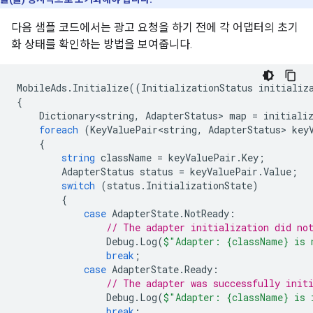
다음 샘플 코드에서는 광고 요청을 하기 전에 각 어댑터의 초기
화 상태를 확인하는 방법을 보여줍니다.
MobileAds
.
Initialize
((
InitializationStatus
initializ
{
Dictionary<string
,
AdapterStatus
>
map
=
initiali
foreach
(
KeyValuePair<string
,
AdapterStatus
>
key
{
string
className
=
keyValuePair
.
Key
;
AdapterStatus
status
=
keyValuePair
.
Value
;
switch
(
status
.
InitializationState
)
{
case
AdapterState
.
NotReady
:
// The adapter initialization did no
Debug
.
Log
(
$"Adapter: {className} is 
break
;
case
AdapterState
.
Ready
:
// The adapter was successfully init
Debug
.
Log
(
$"Adapter: {className} is 
break
;