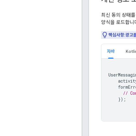
최신 동의 상태를
양식을 로드합니다
핵심사항:광고를
자바
Kotli
UserMessagi
activit
formErr
// Co
});