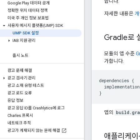
합니다.
Google Play 데이터 공개
정확한 위치 데이터 정책
자세한 내용은
개
미국 주 개인 정보 보호법
사용자 메시지 플랫폼(UMP) SDK
UMP SDK 설정
Gradle로
IAB 지원 관리
모듈의 앱 수준
G
출시 노트
가합니다.
광고 문제 해결
광고 검사기 관리
dependencies
{
광고 소재 유형 테스트
implementation
}
광고 로드 오류
응답 정보
광고 응답 ID를 Crashlytics에 로그
앱의
build.gr
Charles 프록시
네트워크 추적
광고가 게재되지 않는 문제 해결
애플리케이션