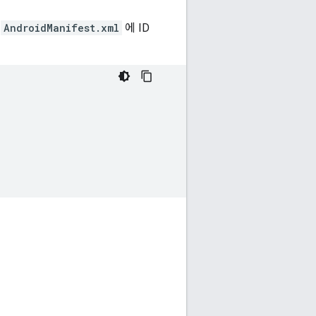
여
AndroidManifest.xml
에 ID