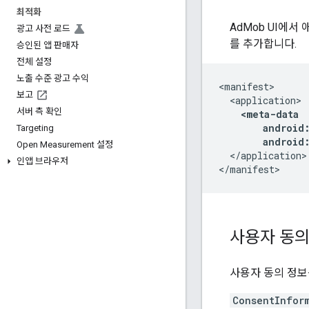
최적화
AdMob UI에서
광고 사전 로드
를 추가합니다.
승인된 앱 판매자
전체 설정
노출 수준 광고 수익
보고
서버 측 확인
Targeting
android:
Open Measurement 설정
</application>

인앱 브라우저
사용자 동의
사용자 동의 정보
ConsentInfor