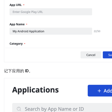
记下应用的
ID
。