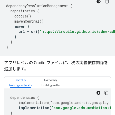
dependencyResolutionManagement
{
repositories
{
google
()
mavenCentral
()
maven
{
url
=
uri
(
"https://imobile.github.io/adnw-sd
}
}
}
アプリレベルの Gradle ファイルに、次の実装依存関係を
追加します。
Kotlin
Groovy
dependencies
{
implementation
(
"com.google.android.gms:play-se
implementation
(
"com.google.ads.mediation:im
}