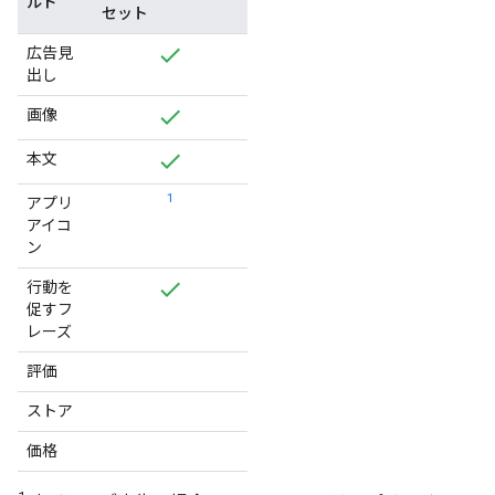
ルド
セット
広告見
出し
画像
本文
1
アプリ
アイコ
ン
行動を
促すフ
レーズ
評価
ストア
価格