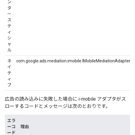
ン
タ
ー
ス
テ
ィ
シ
ャ
ル
ネ
com.google.ads.mediation.imobile.IMobileMediationAdapter
イ
テ
ィ
ブ
広告の読み込みに失敗した場合に i-mobile アダプタがス
ローするコードとメッセージは次のとおりです。
エラ
ーコ
理由
ード