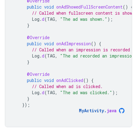
@Override
public
void
onAdShowedFullScreenContent
()
{
// Called when fullscreen content is shown.
Log
.
d
(
TAG
,
"The ad was shown."
);
}
@Override
public
void
onAdImpression
()
{
// Called when an impression is recorded f
Log
.
d
(
TAG
,
"The ad recorded an impression.
}
@Override
public
void
onAdClicked
()
{
// Called when ad is clicked.
Log
.
d
(
TAG
,
"The ad was clicked."
);
}
});
MyActivity
.
java