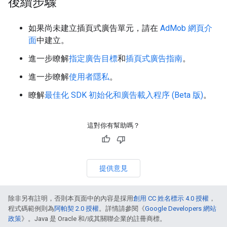
後續步驟
如果尚未建立插頁式廣告單元，請在
AdMob 網頁介
面
中建立。
進一步瞭解
指定廣告目標
和
插頁式廣告指南
。
進一步瞭解
使用者隱私
。
瞭解
最佳化 SDK 初始化和廣告載入程序 (Beta 版)
。
這對你有幫助嗎？
提供意見
除非另有註明，否則本頁面中的內容是採用
創用 CC 姓名標示 4.0 授權
，
程式碼範例則為
阿帕契 2.0 授權
。詳情請參閱《
Google Developers 網站
政策
》。Java 是 Oracle 和/或其關聯企業的註冊商標。