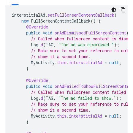
interstitialAd
.
setFullScreenContentCallback
(
new
FullScreenContentCallback
()
{
@Override
public
void
onAdDismissedFullScreenContent
()
// Called when fullscreen content is dismi
Log
.
d
(
TAG
,
"The ad was dismissed."
);
// Make sure to set your reference to null
// show it a second time.
MyActivity
.
this
.
interstitialAd
=
null
;
}
@Override
public
void
onAdFailedToShowFullScreenConten
// Called when fullscreen content failed to
Log
.
d
(
TAG
,
"The ad failed to show."
);
// Make sure to set your reference to null
// show it a second time.
MyActivity
.
this
.
interstitialAd
=
null
;
}