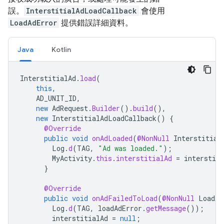
誤。
InterstitialAdLoadCallback
會使用
LoadAdError
提供錯誤詳細資料。
Java
Kotlin
InterstitialAd
.
load
(
this
,
AD_UNIT_ID
,
new
AdRequest
.
Builder
().
build
(),
new
InterstitialAdLoadCallback
()
{
@Override
public
void
onAdLoaded
(
@NonNull
Interstitial
Log
.
d
(
TAG
,
"Ad was loaded."
);
MyActivity
.
this
.
interstitialAd
=
interstiti
}
@Override
public
void
onAdFailedToLoad
(
@NonNull
LoadAd
Log
.
d
(
TAG
,
loadAdError
.
getMessage
());
interstitialAd
=
null
;