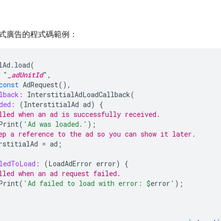
式廣告的程式碼範例：
lAd
.
load
(
"
_adUnitId
"
,
const
AdRequest
(),
lback:
InterstitialAdLoadCallback
(
ded:
(
InterstitialAd
ad
)
{
lled when an ad is successfully received.
Print
(
'Ad was loaded.'
);
ep a reference to the ad so you can show it later.
rstitialAd
=
ad
;
ledToLoad:
(
LoadAdError
error
)
{
lled when an ad request failed.
Print
(
'Ad failed to load with error: 
$
error
'
);