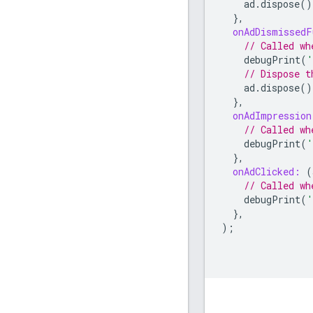
ad
.
dispose
()
},
onAdDismissedF
// Called wh
debugPrint
(
'
// Dispose t
ad
.
dispose
()
},
onAdImpression
// Called wh
debugPrint
(
'
},
onAdClicked:
(
// Called wh
debugPrint
(
'
},
);