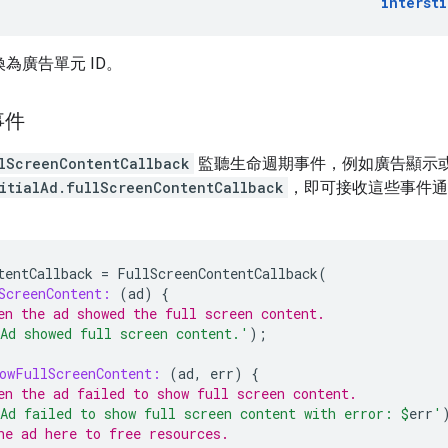
intersti
為廣告單元 ID。
事件
lScreenContentCallback
監聽生命週期事件，例如廣告顯示
titialAd.fullScreenContentCallback
，即可接收這些事件通
tentCallback
=
FullScreenContentCallback
(
ScreenContent:
(
ad
)
{
en the ad showed the full screen content.
Ad showed full screen content.'
);
owFullScreenContent:
(
ad
,
err
)
{
en the ad failed to show full screen content.
Ad failed to show full screen content with error: 
$
err
'
he ad here to free resources.