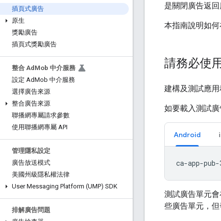
是關閉廣告返回
插頁式廣告
原生
本指南說明如何在
獎勵廣告
插頁式獎勵廣告
請務必使
整合 Ad
Mob 中介服務
設定 Ad
Mob 中介服務
建構及測試應用
選擇廣告來源
整合廣告來源
如要載入測試廣
聯播網專屬請求參數
使用聯播網專屬 API
Android
管理隱私設定
廣告放送模式
美國州級隱私權法律
User Messaging Platform (UMP) SDK
測試廣告單元會
些廣告單元，但
排解廣告問題