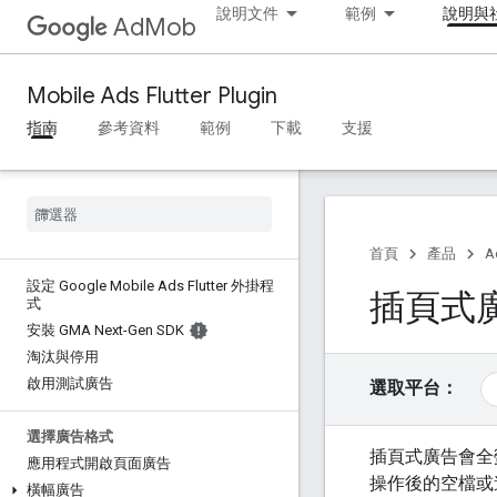
說明文件
範例
說明與
AdMob
Mobile Ads Flutter Plugin
指南
參考資料
範例
下載
支援
首頁
產品
A
設定 Google Mobile Ads Flutter 外掛程
插頁式
式
安裝 GMA Next-Gen SDK
淘汰與停用
啟用測試廣告
選取平台：
選擇廣告格式
插頁式廣告會全
應用程式開啟頁面廣告
操作後的空檔或
橫幅廣告