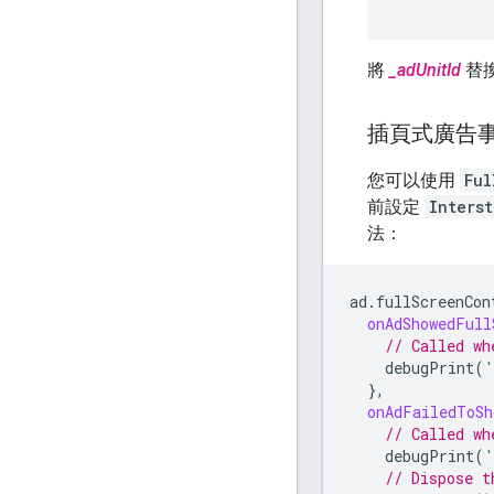
將
_adUnitId
替換
插頁式廣告
您可以使用
Ful
前設定
Inters
法：
ad
.
fullScreenCon
onAdShowedFull
// Called wh
debugPrint
(
'
},
onAdFailedToSh
// Called wh
debugPrint
(
'
// Dispose t