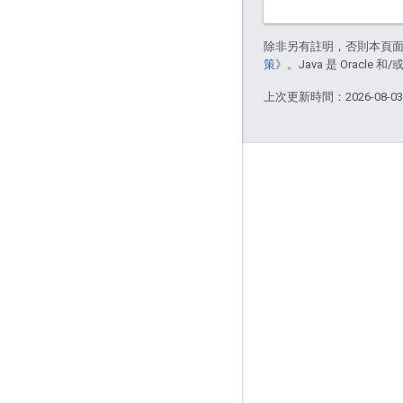
除非另有註明，否則本頁
策
》。Java 是 Oracl
上次更新時間：2026-08-0
互動交流
Google Developer Program
Google Developer Groups
Google Developer Experts
Accelerators
Google Cloud & NVIDIA