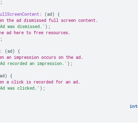
;
ullScreenContent:
(
ad
)
{
en the ad dismissed full screen content.
Ad was dismissed.'
);
he ad here to free resources.
;
:
(
ad
)
{
en an impression occurs on the ad.
Ad recorded an impression.'
);
ad
)
{
en a click is recorded for an ad.
Ad was clicked.'
);
int