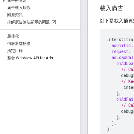
廣告檢查器
載入廣告
廣告載入錯誤
回應資訊
以下是載入插頁
排解廣告無法顯示的問題
最佳化
Interstitia
伺服器端驗證
adUnitId:
request:
指定目標
adLoadCal
整合 Web
View API for Ads
onAdLoa
// Ca
debug
// Ke
_inte
},
onAdFai
// Ca
debug
},
),
);