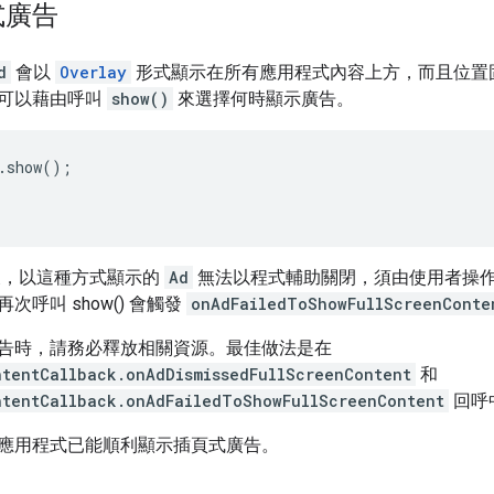
式廣告
d
會以
Overlay
形式顯示在所有應用程式內容上方，而且位置固定，
可以藉由呼叫
show()
來選擇何時顯示廣告。
.
show
();
，以這種方式顯示的
Ad
無法以程式輔助關閉，須由使用者操
次呼叫 show() 會觸發
onAdFailedToShowFullScreenConte
告時，請務必釋放相關資源。最佳做法是在
ntentCallback.onAdDismissedFullScreenContent
和
ntentCallback.onAdFailedToShowFullScreenContent
回呼
應用程式已能順利顯示插頁式廣告。