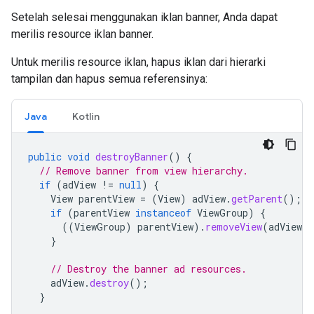
Setelah selesai menggunakan iklan banner, Anda dapat
merilis resource iklan banner.
Untuk merilis resource iklan, hapus iklan dari hierarki
tampilan dan hapus semua referensinya:
Java
Kotlin
public
void
destroyBanner
()
{
// Remove banner from view hierarchy.
if
(
adView
!=
null
)
{
View
parentView
=
(
View
)
adView
.
getParent
();
if
(
parentView
instanceof
ViewGroup
)
{
((
ViewGroup
)
parentView
).
removeView
(
adView
)
}
// Destroy the banner ad resources.
adView
.
destroy
();
}