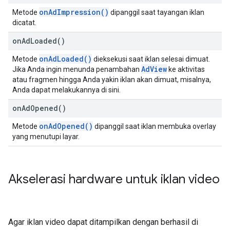
onAdImpression()
Metode
dipanggil saat tayangan iklan
dicatat.
on
Ad
Loaded(
)
onAdLoaded()
Metode
dieksekusi saat iklan selesai dimuat.
AdView
Jika Anda ingin menunda penambahan
ke aktivitas
atau fragmen hingga Anda yakin iklan akan dimuat, misalnya,
Anda dapat melakukannya di sini.
on
Ad
Opened(
)
onAdOpened()
Metode
dipanggil saat iklan membuka overlay
yang menutupi layar.
Akselerasi hardware untuk iklan video
Agar iklan video dapat ditampilkan dengan berhasil di