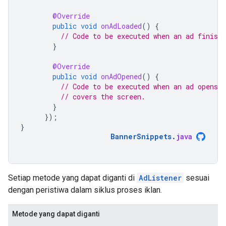
@Override
public
void
onAdLoaded
()
{
// Code to be executed when an ad finishe
}
@Override
public
void
onAdOpened
()
{
// Code to be executed when an ad opens a
// covers the screen.
}
});
}
BannerSnippets
.
java
Setiap metode yang dapat diganti di
AdListener
sesuai
dengan peristiwa dalam siklus proses iklan.
Metode yang dapat diganti