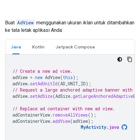
Buat
AdView
menggunakan ukuran iklan untuk ditambahkan
ke tata letak aplikasi Anda:
Java
Kotlin
Jetpack Compose
// Create a new ad view.
adView
=
new
AdView
(
this
);
adView
.
setAdUnitId
(
AD_UNIT_ID
);
// Request a large anchored adaptive banner with a 
adView
.
setAdSize
(
AdSize
.
getLargeAnchoredAdaptiveBa
// Replace ad container with new ad view.
adContainerView
.
removeAllViews
();
adContainerView
.
addView
(
adView
);
MyActivity
.
java