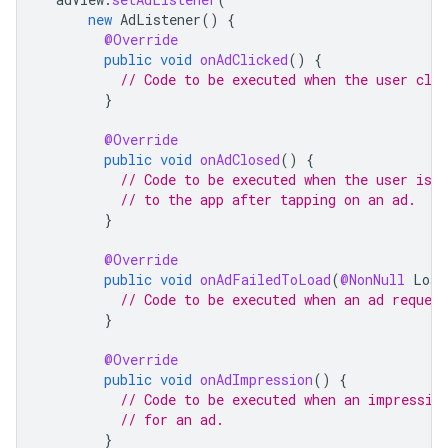
new
AdListener
()
{
@Override
public
void
onAdClicked
()
{
// Code to be executed when the user clic
}
@Override
public
void
onAdClosed
()
{
// Code to be executed when the user is a
// to the app after tapping on an ad.
}
@Override
public
void
onAdFailedToLoad
(
@NonNull
Load
// Code to be executed when an ad request
}
@Override
public
void
onAdImpression
()
{
// Code to be executed when an impressio
// for an ad.
}