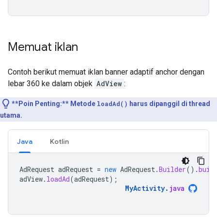
Memuat iklan
Contoh berikut memuat iklan banner adaptif anchor dengan
lebar 360 ke dalam objek
AdView
:
**Poin Penting:**
Metode
loadAd()
harus dipanggil di thread
utama.
Java
Kotlin
AdRequest
adRequest
=
new
AdRequest
.
Builder
().
buil
adView
.
loadAd
(
adRequest
);
MyActivity
.
java