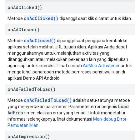
on
Ad
Clicked(
)
onAdClicked()
Metode
dipanggil saat klik dicatat untuk iklan.
on
Ad
Closed(
)
onAdClosed()
Metode
dipanggil saat pengguna kembali ke
aplikasi setelah melihat URL tujuan iklan. Aplikasi Anda dapat
menggunakannya untuk melanjutkan aktivitas yang
ditangguhkan atau melakukan pekerjaan lain yang diperlukan
agar siap untuk interaksi. Lihat contoh
AdMob AdListener
untuk
mengetahui penerapan metode pemroses peristiwa iklan di
aplikasi Demo API Android.
on
Ad
Failed
To
Load(
)
onAdFailedToLoad()
Metode
adalah satu-satunya metode
Load
yang menyertakan parameter. Parameter error berjenis
Ad
Error
menjelaskan error yang terjadi. Untuk mengetahui
informasi selengkapnya, lihat dokumentasi
Men-debug Error
Pemuatan Iklan
.
on
Ad
Impression(
)