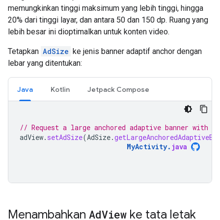
memungkinkan tinggi maksimum yang lebih tinggi, hingga
20% dari tinggi layar, dan antara 50 dan 150 dp. Ruang yang
lebih besar ini dioptimalkan untuk konten video.
Tetapkan
AdSize
ke jenis banner adaptif anchor dengan
lebar yang ditentukan:
Java
Kotlin
Jetpack Compose
// Request a large anchored adaptive banner with a 
adView
.
setAdSize
(
AdSize
.
getLargeAnchoredAdaptiveBa
MyActivity
.
java
Menambahkan
Ad
View
ke tata letak