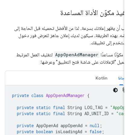
نفيذ مكوّن الأداة المساعدة
ب أن يظهر إعلانك بسرعة، لذا من الأفضل تحميله قبل الحاجة إلى
ضه. بهذه الطريقة، سيكون لديك إعلان جاهز للعرض فور دخول
مستخدم إلى تطبيقك.
ِّذ مكوّنًا مساعدًا
AppOpenAdManager
لتغليف العمل المرتبط
حميل "الإعلانات على شاشة فتح التطبيق" وعرضها:
جافا
Kotlin
private
class
AppOpenAdManager
{
private
static
final
String
LOG_TAG
=
"AppOpe
private
static
final
String
AD_UNIT_ID
=
"ca-
private
AppOpenAd
appOpenAd
=
null
;
private
boolean
isLoadingAd
=
false
;