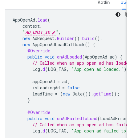
جافا
Kotlin
AppOpenAd
.
load
(
context
,
"
AD_UNIT_ID
"
,
new
AdRequest
.
Builder
().
build
(),
new
AppOpenAdLoadCallback
()
{
@Override
public
void
onAdLoaded
(
AppOpenAd
ad
)
{
// Called when an app open ad has loade
Log
.
d
(
LOG_TAG
,
"App open ad loaded."
);
appOpenAd
=
ad
;
isLoadingAd
=
false
;
loadTime
=
(
new
Date
()).
getTime
();
}
@Override
public
void
onAdFailedToLoad
(
LoadAdError
// Called when an app open ad has faile
Log
.
d
(
LOG_TAG
,
"App open ad failed to 