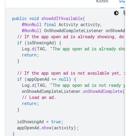
جافا
Kotlin
public
void
showAdIfAvailable
(
@NonNull
final
Activity
activity
,
@NonNull
OnShowAdCompleteListener
onShowAdC
// If the app open ad is already showing, do n
if
(
isShowingAd
)
{
Log
.
d
(
TAG
,
"The app open ad is already show
return
;
}
// If the app open ad is not available yet, in
if
(
appOpenAd
==
null
)
{
Log
.
d
(
TAG
,
"The app open ad is not ready ye
onShowAdCompleteListener
.
onShowAdComplete
()
// Load an ad.
return
;
}
isShowingAd
=
true
;
appOpenAd
.
show
(
activity
);
}