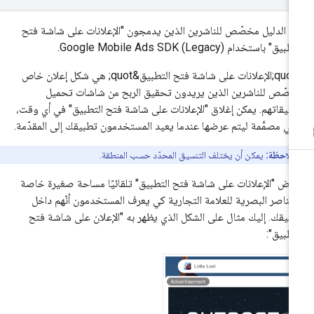
ا الدليل مخصّص للناشرين الذين يدمجون "الإعلانات على شاشة فتح
تطبيق" باستخدام
Google Mobile Ads SDK (Legacy)
.
&quot;الإعلانات على شاشة فتح التطبيق&quot; هي شكل إعلان خاص
صّص للناشرين الذين يريدون تحقيق الربح من شاشات تحميل
بيقاتهم. يمكن إغلاق "الإعلانات على شاشة فتح التطبيق" في أي وقت،
ي مصمَّمة ليتم عرضها عندما يعيد المستخدمون تطبيقك إلى المقدّمة.
ملاحظة:
يمكن أن يختلف التنسيق المحدّد حسب المنطقة.
رض "الإعلانات على شاشة فتح التطبيق" تلقائيًا مساحة صغيرة خاصة
لعناصر البصرية للعلامة التجارية كي يعرف المستخدمون أنّهم داخل
بيقك. إليك مثال على الشكل الذي يظهر به "الإعلان على شاشة فتح
تطبيق":