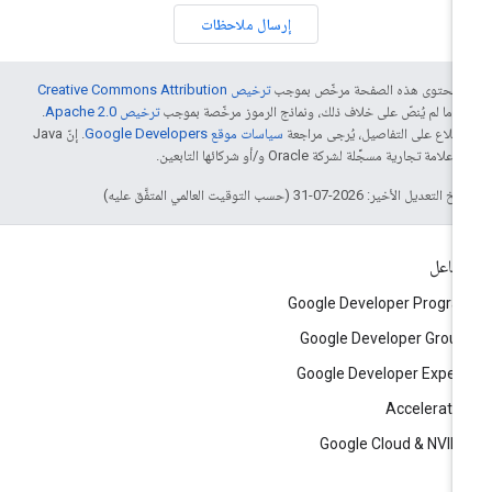
إرسال ملاحظات
ّ محتوى هذه الصفحة مرخّص بموجب
ترخيص Creative Commons Attribution
4‏
ما لم يُنصّ على خلاف ذلك، ونماذج الرموز مرخّصة بموجب
ترخيص Apache 2.0‏
.
اطّلاع على التفاصيل، يُرجى مراجعة
سياسات موقع Google Developers‏
. إنّ Java
لامة تجارية مسجَّلة لشركة Oracle و/أو شركائها التابعين.
التعديل الأخير: 2026-07-31 (حسب التوقيت العالمي المتفَّق عليه)
تفاعل
Google Developer Progr
Google Developer Grou
Google Developer Exper
Accelerato
Google Cloud & NVID