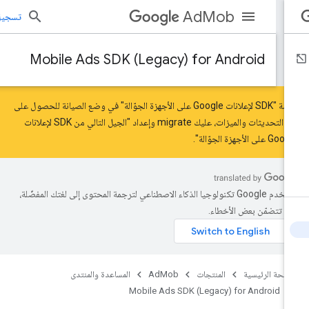
AdMob
تسجيل الد
Mobile Ads SDK (Legacy) for Android
حزمة "SDK لإعلانات Google على الأجهزة الجوّالة" في وضع الصيانة للحصول على
ر التحديثات والميزات، عليك
migrate
و
إعداد "الجيل التالي من SDK لإعلانات
 على الأجهزة الجوّالة"
.
تستخدم Google تكنولوجيا الذكاء الاصطناعي لترجمة المحتوى إلى لغتك المفضّلة،
د تتضمّن بعض الأخطاء.
صفحة الرئيسية
المنتجات
AdMob
المساعدة والمنتدى
Mobile Ads SDK (Legacy) for Android