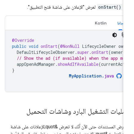
ِّذ
onStart()
لعرض "الإعلان على شاشة فتح التطبيق".
جافا
Kotlin
@Override
public
void
onStart
(
@NonNull
LifecycleOwner
own
DefaultLifecycleObserver
.
super
.
onStart
(
owner
)
// Show the ad (if available) when the app mo
appOpenAdManager
.
showAdIfAvailable
(
currentAct
}
MyApplication
.
java
مليات التشغيل البارد وشاشات التحميل
تفترض المستندات حتى الآن أنّك لا تعرض &quot;الإعلانات على شاشة
فتح التطبيق&quot; إلا عندما يفتح المستخدمون تطبيقك في المقدّمة