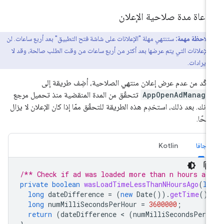
اعاة مدة صلاحية الإعلان
ملاحظة مهمة:
ستنتهي مهلة "الإعلانات على شاشة فتح التطبيق" بعد أربع ساعات. لن
الإعلانات التي يتم عرضها بعد أكثر من أربع ساعات من وقت الطلب صالحة، وقد لا
 إيرادات.
تأكّد من عدم عرض إعلان منتهي الصلاحية، أضِف طريقة إلى
AppOpenAdManage
تتحقّق من المدة المنقضية منذ تحميل مرجع
لانك. بعد ذلك، استخدِم هذه الطريقة للتحقّق ممّا إذا كان الإعلان لا يزال
لحًا.
جافا
Kotlin
/** Check if ad was loaded more than n hours ag
private
boolean
wasLoadTimeLessThanNHoursAgo
(
lo
long
dateDifference
=
(
new
Date
()).
getTime
()
long
numMilliSecondsPerHour
=
3600000
;
return
(
dateDifference
 < 
(
numMilliSecondsPerH