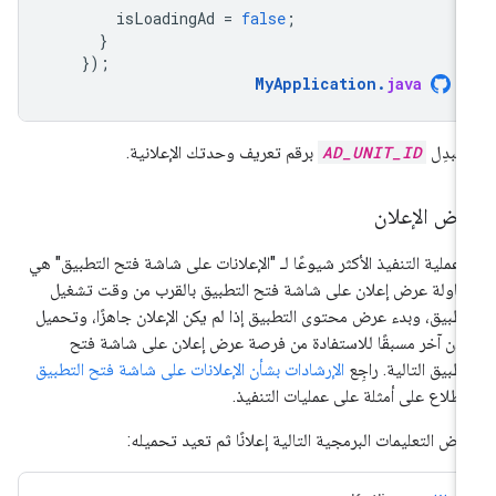
isLoadingAd
=
false
;
}
});
MyApplication
.
java
تبدِل
AD_UNIT_ID
برقم تعريف وحدتك الإعلانية.
رض الإعلان
ّ عملية التنفيذ الأكثر شيوعًا لـ "الإعلانات على شاشة فتح التطبيق" هي
اولة عرض إعلان على شاشة فتح التطبيق بالقرب من وقت تشغيل
تطبيق، وبدء عرض محتوى التطبيق إذا لم يكن الإعلان جاهزًا، وتحميل
لان آخر مسبقًا للاستفادة من فرصة عرض إعلان على شاشة فتح
تطبيق التالية. راجِع
الإرشادات بشأن الإعلانات على شاشة فتح التطبيق
اطّلاع على أمثلة على عمليات التنفيذ.
رض التعليمات البرمجية التالية إعلانًا ثم تعيد تحميله: