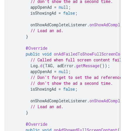
// don't show the ad a second time.
appOpenAd
=
null
;
isShowingAd
=
false
;
onShowAdCompleteListener
.
onShowAdComple
// Load an ad.
}
@Override
public
void
onAdFailedToShowFullScreenCon
// Called when full screen content faile
Log
.
d
(
TAG
,
adError
.
getMessage
());
appOpenAd
=
null
;
// Don't forget to set the ad reference
// don't show the ad a second time.
isShowingAd
=
false
;
onShowAdCompleteListener
.
onShowAdComple
// Load an ad.
}
@Override
public
void
onAdShowedFullScreenContent
()