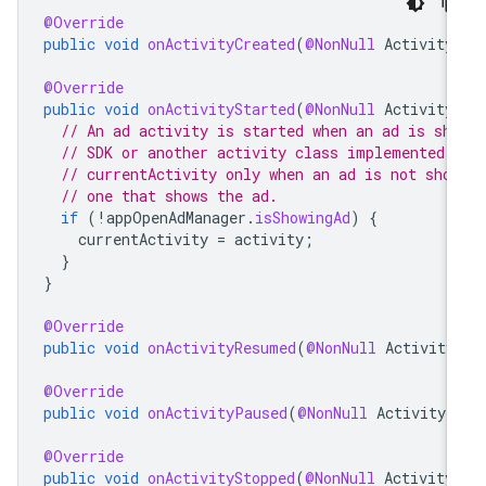
@Override
public
void
onActivityCreated
(
@NonNull
Activity
@Override
public
void
onActivityStarted
(
@NonNull
Activity
// An ad activity is started when an ad is sh
// SDK or another activity class implemented 
// currentActivity only when an ad is not show
// one that shows the ad.
if
(
!
appOpenAdManager
.
isShowingAd
)
{
currentActivity
=
activity
;
}
}
@Override
public
void
onActivityResumed
(
@NonNull
Activity
@Override
public
void
onActivityPaused
(
@NonNull
Activity
@Override
public
void
onActivityStopped
(
@NonNull
Activity