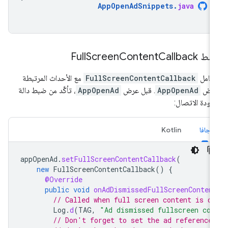
AppOpenAdSnippets
.
java
ط Full
Callback
Content
Screen
عامل
FullScreenContentCallback
مع الأحداث المرتبطة
عرض
AppOpenAd
. قبل عرض
AppOpenAd
، تأكَّد من ضبط دالة
اودة الاتصال:
جافا
Kotlin
appOpenAd
.
setFullScreenContentCallback
(
new
FullScreenContentCallback
()
{
@Override
public
void
onAdDismissedFullScreenConten
// Called when full screen content is d
Log
.
d
(
TAG
,
"Ad dismissed fullscreen con
// Don't forget to set the ad reference