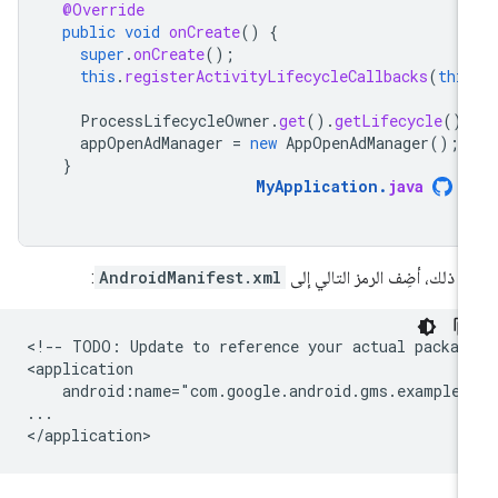
@Override
public
void
onCreate
()
{
super
.
onCreate
();
this
.
registerActivityLifecycleCallbacks
(
thi
ProcessLifecycleOwner
.
get
().
getLifecycle
().
appOpenAdManager
=
new
AppOpenAdManager
();
}
MyApplication
.
java
د ذلك، أضِف الرمز التالي إلى
AndroidManifest.xml
:
<!--
TODO:
Update
to
reference
your
actual
packag
android:name="com.google.android.gms.example.
...
