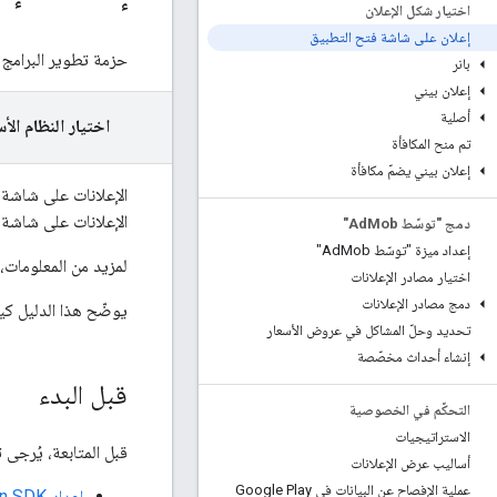
اختيار شكل الإعلان
إعلان على شاشة فتح التطبيق
حزمة تطوير البرامج (SDK
بانر
إعلان بيني
أصلية
اختيار النظام الأ
تم منح المكافأة
إعلان بيني يضمّ مكافأة
الإعلانات على شاشة
الإعلانات على شاشة
دمج "توسّط Ad
Mob"
إعداد ميزة "توسّط Ad
Mob"
لمزيد من المعلومات، 
اختيار مصادر الإعلانات
دمج مصادر الإعلانات
يوضّح هذا الدليل كيفي
تحديد وحلّ المشاكل في عروض الأسعار
إنشاء أحداث مخصّصة
قبل البدء
التحكّم في الخصوصية
الاستراتيجيات
قبل المتابعة، يُرجى ت
أساليب عرض الإعلانات
عملية الإفصاح عن البيانات في Google Play
إعداد
n SDK