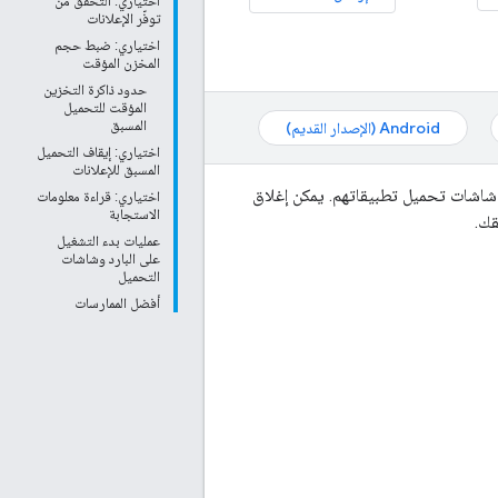
اختياري: التحقّق من
توفّر الإعلانات
اختياري: ضبط حجم
المخزن المؤقت
حدود ذاكرة التخزين
المؤقت للتحميل
المسبق
Android (الإصدار القديم)
اختياري: إيقاف التحميل
المسبق للإعلانات
شاشات تحميل تطبيقاتهم. يمكن إغلاق
اختياري: قراءة معلومات
الاستجابة
قك.
عمليات بدء التشغيل
على البارد وشاشات
التحميل
أفضل الممارسات