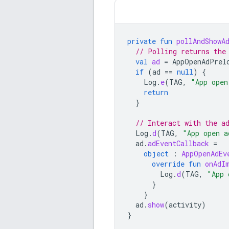
private
fun
pollAndShowA
// Polling returns the
val
ad
=
AppOpenAdPrel
if
(
ad
==
null
)
{
Log
.
e
(
TAG
,
"App open
return
}
// Interact with the a
Log
.
d
(
TAG
,
"App open a
ad
.
adEventCallback
=
object
:
AppOpenAdEv
override
fun
onAdI
Log
.
d
(
TAG
,
"App 
}
}
ad
.
show
(
activity
)
}