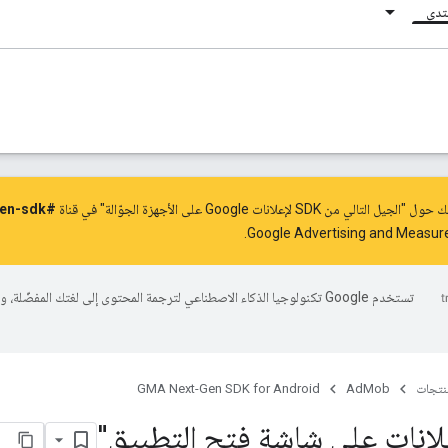
نتدى
SD لإعلانات Google على الأجهزة الجوّالة" في قناة
#gma-next-gen-sdk
Google Advertising and Measu
تستخدم Google تكنولوجيا الذكاء الاصطناعي لترجمة المحتوى إلى لغتك المفضّلة، 
منتجات
AdMob
GMA Next-Gen SDK for Android
علانات على شاشة فتح التطبيق"