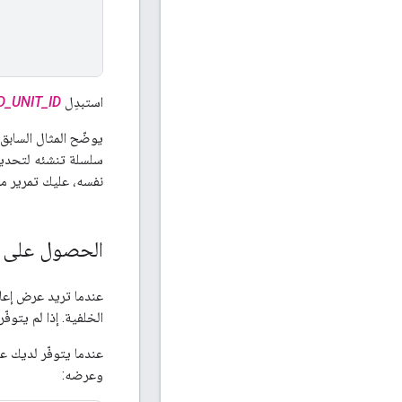
استبدِل
D_UNIT_ID
يوضّح المثال السابق
سلسلة تنشئه لتحديد 
نفسه، عليك تمرير 
الحصول على ال
عندما تريد عرض إعل
الخلفية. إذا لم يتوف
عندما يتوفّر لديك 
وعرضه: