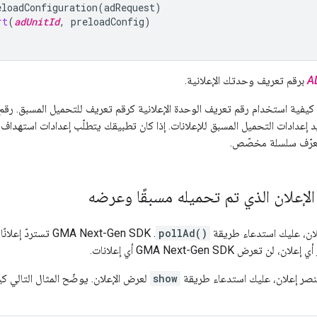
eloadConfiguration
(
adRequest
)
rt
(
adUnitId
,
preloadConfig
)
A
برقم تعريف وحدتك الإعلانية.
 كيفية استخدام رقم تعريف الوحدة الإعلانية كرقم تعريف للتحميل المسبق. رق
إعدادات التحميل المسبق للإعلانات. إذا كان تطبيقك يتطلّب إعدادات استهداف م
معرّف سلسلة مخصّص.
إعلان الذي تم تحميله مسبقًا وعرضه
ان، عليك استدعاء طريقة
pollAd()
.
GMA Next-Gen SDK
تستردّ إعلانًا
ّر أي إعلان، لن تعرض
GMA Next-Gen SDK
أي إعلانات.
عنصر إعلان، عليك استدعاء طريقة
show
لعرض الإعلان. يوضّح المثال التالي كي