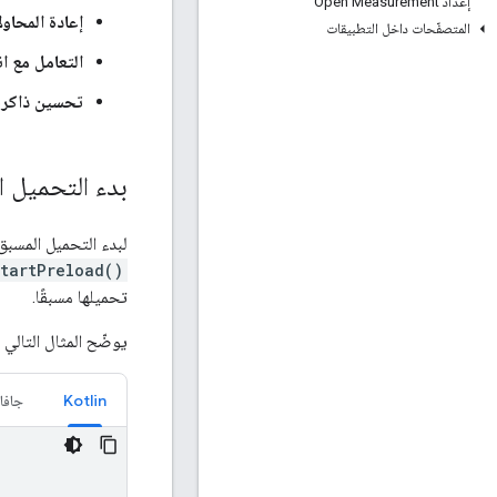
إعداد Open Measurement
إعادة المحاولا
المتصفّحات داخل التطبيقات
التعامل مع ا
تحسين ذاكرة
بدء التحميل ا
لبدء التحميل المسبق
startPreload()
تحميلها مسبقًا.
يوضّح المثال التالي 
Kotlin
جافا