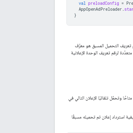
val
preloadConfig
=
Pr
AppOpenAdPreloader
.
sta
}
م تعريف التحميل المسبق هو معرّف
تعدّدة لرقم تعريف الوحدة الإعلانية
 متاحًا وتحمّل تلقائيًا الإعلان التالي في
فية استرداد إعلان تم تحميله مسبقًا