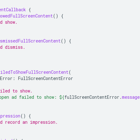
entCallback
{
howedFullScreenContent
()
{
d show.
ismissedFullScreenContent
()
{
id dismiss.
ailedToShowFullScreenContent
(
Error
:
FullScreenContentError
iled to show.
open ad failed to show: 
${
fullScreenContentError
.
message
mpression
()
{
id record an impression.