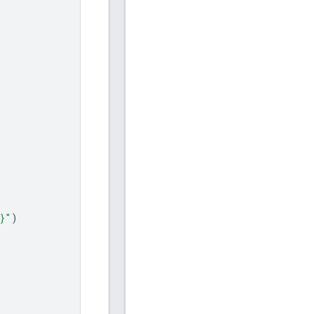
}
"
)