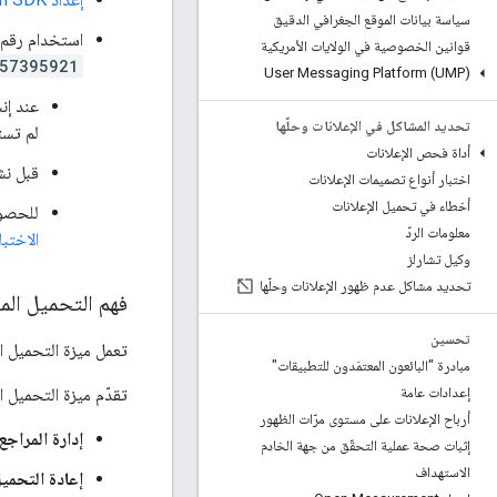
سياسة بيانات الموقع الجغرافي الدقيق
استخدام رقم 
قوانين الخصوصية في الولايات الأمريكية
57395921
User Messaging Platform (UMP)
عند إن
تحديد المشاكل في الإعلانات وحلّها
لم تستخد
أداة فحص الإعلانات
قبل نش
اختبار أنواع تصميمات الإعلانات
أخطاء في تحميل الإعلانات
للحصول
معلومات الردّ
الاختبا
وكيل تشارلز
تحديد مشاكل عدم ظهور الإعلانات وحلّها
فهم التحميل الم
تحسين
تعمل ميزة التحميل ا
مبادرة "البائعون المعتمَدون للتطبيقات"
تقدّم ميزة التحميل ال
إعدادات عامة
أرباح الإعلانات على مستوى مرّات الظهور
إدارة المراجع
إثبات صحة عملية التحقّق من جهة الخادم
الاستهداف
إعادة التحميل