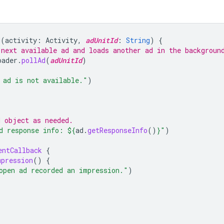
d
(
activity
:
Activity
,
adUnitId
:
String
)
{
 next available ad and loads another ad in the backgroun
oader
.
pollAd
(
adUnitId
)
 ad is not available."
)
d object as needed.
d response info: 
${
ad
.
getResponseInfo
()
}
"
)
entCallback
{
mpression
()
{
open ad recorded an impression."
)