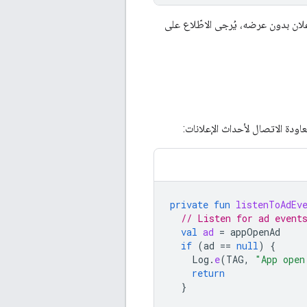
علان بدون عرضه، يُرجى الاطّلاع على
ودة الاتصال لأحداث الإعلانات:
private
fun
listenToAdEv
// Listen for ad event
val
ad
=
appOpenAd
if
(
ad
==
null
)
{
Log
.
e
(
TAG
,
"App open
return
}