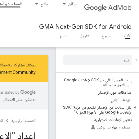
الوثائق
نماذج
المساعدة والم
AdMob
GMA Next-Gen SDK for Android
الأدلة
المرجع
التنزيل
الدعم
يمكنك مشاركة ملاحظاتك حول "الجيل التالي من K
rement Community.
إعداد الجيل التالي من SDK لإعلانات Google
على الأجهزة الجوّالة
ملاحظات حول الإصدار
تتضمّن بعض الأخطاء.
الإيقاف النهائي
نقل البيانات من الإصدار القديم من حزمة "SDK
لإعلانات Google على الأجهزة الجوّالة"
تفعيل الإعلانات الاختبارية
الصفحة الرئيسية
ال
استخدام مهارات الوكيل
إعداد "الإ