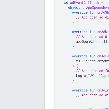
ad
.
adEventCallback
=
object
:
AppOpenAdEv
override
fun
onAdS
// App open ad di
}
override
fun
onAdD
// App open ad d
appOpenAd
=
null
}
override
fun
onAdF
fullScreenContent
)
{
// App open ad fa
Log
.
e
(
TAG
,
"App 
}
override
fun
onAdI
// App open ad d
}