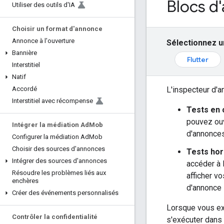
Blocs d
Utiliser des outils d'IA
Choisir un format d'annonce
Annonce à l'ouverture
Sélectionnez u
Bannière
Flutter
Interstitiel
Natif
L'inspecteur d'a
Accordé
Interstitiel avec récompense
Tests en 
pouvez ouv
Intégrer la médiation Ad
Mob
d'annonces
Configurer la médiation Ad
Mob
Choisir des sources d'annonces
Tests hor
Intégrer des sources d'annonces
accéder à 
Résoudre les problèmes liés aux
afficher v
enchères
d'annonce 
Créer des événements personnalisés
Lorsque vous ex
Contrôler la confidentialité
s'exécuter dans 