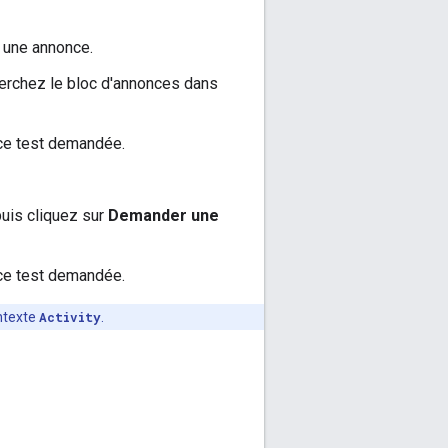
z une annonce.
herchez le bloc d'annonces dans
nce test demandée.
puis cliquez sur
Demander une
nce test demandée.
ntexte
Activity
.