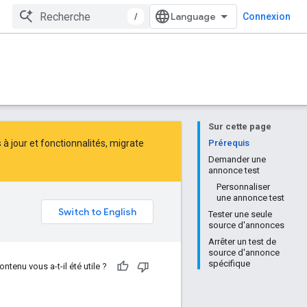
/
Connexion
Sur cette page
 jour et fonctionnalités,
migrate
Prérequis
Demander une
annonce test
Personnaliser
une annonce test
e
Tester une seule
source d'annonces
Arrêter un test de
source d'annonce
spécifique
ontenu vous a-t-il été utile ?