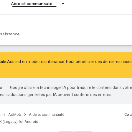
Aide et communauté
ssistance
ile Ads est en mode maintenance. Pour bénéficier des dernières mises à
Google utilise la technologie IA pour traduire le contenu dans votr
es traductions générées par IA peuvent contenir des erreurs.
s
AdMob
Aide et communauté
Ce c
 (Legacy) for Android