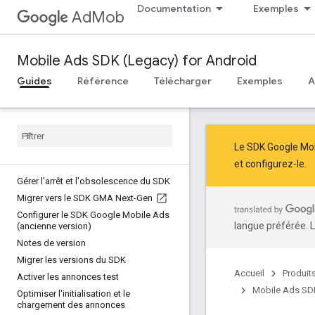
Documentation
Exemples
AdMob
Mobile Ads SDK (Legacy) for Android
Guides
Référence
Télécharger
Exemples
A
Le SDK Google Mob
et
configurez-le
.
Gérer l'arrêt et l'obsolescence du SDK
Migrer vers le SDK GMA Next-Gen
Configurer le SDK Google Mobile Ads
langue préférée. L
(ancienne version)
Notes de version
Migrer les versions du SDK
Accueil
Produit
Activer les annonces test
Mobile Ads SDK
Optimiser l'initialisation et le
chargement des annonces