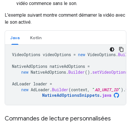
vidéo commence sans le son.
L'exemple suivant montre comment démarrer la vidéo avec
le son activé.
Java
Kotlin
VideoOptions
videoOptions
=
new
VideoOptions
.
Build
NativeAdOptions
nativeAdOptions
=
new
NativeAdOptions
.
Builder
().
setVideoOptions
(
AdLoader
loader
=
new
AdLoader
.
Builder
(
context
,
"
AD_UNIT_ID
"
).
wi
NativeAdOptionsSnippets
.
java
Commandes de lecture personnalisées