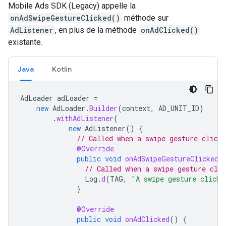
Mobile Ads SDK (Legacy)
appelle la
onAdSwipeGestureClicked()
méthode sur
AdListener
, en plus de la méthode
onAdClicked()
existante.
Java
Kotlin
AdLoader
adLoader
=
new
AdLoader
.
Builder
(
context
,
AD_UNIT_ID
)
.
withAdListener
(
new
AdListener
()
{
// Called when a swipe gesture click 
@Override
public
void
onAdSwipeGestureClicked
(
// Called when a swipe gesture clic
Log
.
d
(
TAG
,
"A swipe gesture click 
}
@Override
public
void
onAdClicked
()
{