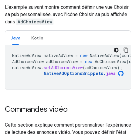
L'exemple suivant montre comment définir une vue Choisir
sa pub personnalisée, avec l'icône Choisir sa pub affichée
dans
AdChoicesView
.
Java
Kotlin
NativeAdView
nativeAdView
=
new
NativeAdView
(
conte
AdChoicesView
adChoicesView
=
new
AdChoicesView
(
co
nativeAdView
.
setAdChoicesView
(
adChoicesView
);
NativeAdOptionsSnippets
.
java
Commandes vidéo
Cette section explique comment personnaliser l'expérience
de lecture des annonces vidéo. Vous pouvez définir l'état