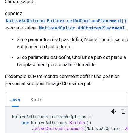
Choisir sa pub.
Appelez
NativeAdOptions.Builder.setAdChoicesPlacement()
avec une valeur
NativeAdOption.AdChoicesPlacement
.
Si ce paramètre n'est pas défini, l'icône Choisir sa pub
est placée en haut à droite.
Si ce paramètre est défini, Choisir sa pub est placé à
l'emplacement personnalisé demandé.
L'exemple suivant montre comment définir une position
personnalisée pour l'image Choisir sa pub.
Java
Kotlin
NativeAdOptions
nativeAdOptions
=
new
NativeAdOptions
.
Builder
()
.
setAdChoicesPlacement
(
NativeAdOptions
.
ADC