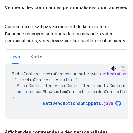
Vérifier si les commandes personnalisées sont activées
Comme on ne sait pas au moment de la requête si
l'annonce renvoyée autorisera les commandes vidéo
personnalisées, vous devez vérifier si elles sont activées.
Java
Kotlin
MediaContent
mediaContent
=
nativeAd
.
getMediaConte
if
(
mediaContent
!=
null
)
{
VideoController
videoController
=
mediaContent
.
g
boolean
canShowCustomControls
=
videoController
.
}
NativeAdOptionsSnippets
.
java
Afficher des commandes vidéo personnalisées