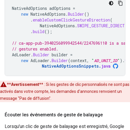
NativeAdOptions
adOptions
=
new
NativeAdOptions
.
Builder
()
.
enableCustomClickGestureDirection
(
NativeAdOptions
.
SWIPE_GESTURE_DIRECTIO
.
build
();
// ca-app-pub-3940256099942544/2247696110 is a sam
// gestures enabled.
AdLoader
.
Builder
builder
=
new
AdLoader
.
Builder
(
context
,
"
AD_UNIT_ID
"
).
wi
NativeAdOptionsSnippets
.
java
**Avertissement**
: Si les gestes de clic personnalisés ne sont pas
activés dans votre compte, les demandes d'annonces renvoient un
message "Pas de diffusion".
Écouter les événements de geste de balayage
Lorsqu'un clic de geste de balayage est enregistré,
Google