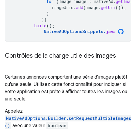
for
(
Image
image
:
nativeAd
.
getImage
imageUris
.
add
(
image
.
getUri
());
}
})
.
build
();
NativeAdOptionsSnippets
.
java
Contrôles de la charge utile des images
Certaines annonces comportent une série d'images plutôt
qu'une seule. Utilisez cette fonctionnalité pour indiquer si
votre application est prête à afficher toutes les images ou
une seule.
Appelez
NativeAdOptions.Builder.setRequestMultipleImages
()
avec une valeur
boolean
.