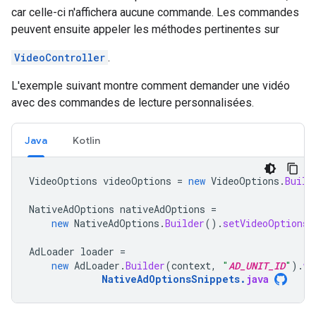
car celle-ci n'affichera aucune commande. Les commandes
peuvent ensuite appeler les méthodes pertinentes sur
VideoController
.
L'exemple suivant montre comment demander une vidéo
avec des commandes de lecture personnalisées.
Java
Kotlin
VideoOptions
videoOptions
=
new
VideoOptions
.
Build
NativeAdOptions
nativeAdOptions
=
new
NativeAdOptions
.
Builder
().
setVideoOptions
(
AdLoader
loader
=
new
AdLoader
.
Builder
(
context
,
"
AD_UNIT_ID
"
).
wi
NativeAdOptionsSnippets
.
java