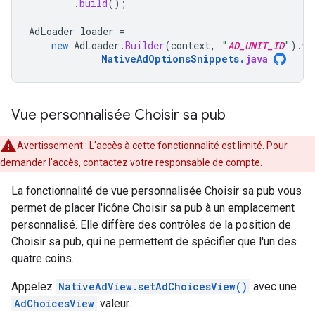
.
build
();
AdLoader
loader
=
new
AdLoader
.
Builder
(
context
,
"
AD_UNIT_ID
"
).
wi
NativeAdOptionsSnippets
.
java
Vue personnalisée Choisir sa pub
Avertissement : L'accès à cette fonctionnalité est limité. Pour
demander l'accès, contactez votre responsable de compte.
La fonctionnalité de vue personnalisée Choisir sa pub vous
permet de placer l'icône Choisir sa pub à un emplacement
personnalisé. Elle diffère des contrôles de la position de
Choisir sa pub, qui ne permettent de spécifier que l'un des
quatre coins.
Appelez
NativeAdView.setAdChoicesView()
avec une
AdChoicesView
valeur.