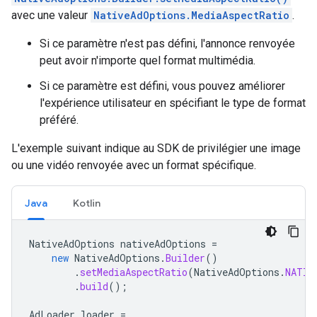
avec une valeur
NativeAdOptions.MediaAspectRatio
.
Si ce paramètre n'est pas défini, l'annonce renvoyée
peut avoir n'importe quel format multimédia.
Si ce paramètre est défini, vous pouvez améliorer
l'expérience utilisateur en spécifiant le type de format
préféré.
L'exemple suivant indique au SDK de privilégier une image
ou une vidéo renvoyée avec un format spécifique.
Java
Kotlin
NativeAdOptions
nativeAdOptions
=
new
NativeAdOptions
.
Builder
()
.
setMediaAspectRatio
(
NativeAdOptions
.
NATIV
.
build
();
AdLoader
loader
=