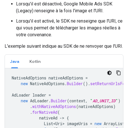
Lorsqu'il est désactivé,
Google Mobile Ads SDK
(Legacy)
renseigne à la fois l'image et l'URI.
Lorsqu'il est activé, le SDK ne renseigne que l'URI, ce
qui vous permet de télécharger les images réelles à
votre convenance.
L'exemple suivant indique au SDK de ne renvoyer que l'URI.
Java
Kotlin
NativeAdOptions
nativeAdOptions
=
new
NativeAdOptions
.
Builder
().
setReturnUrlsFor
AdLoader
loader
=
new
AdLoader
.
Builder
(
context
,
"
AD_UNIT_ID
"
)
.
withNativeAdOptions
(
nativeAdOptions
)
.
forNativeAd
(
nativeAd
-
>
{
List<Uri>
imageUris
=
new
ArrayList
<