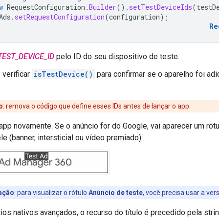
w
RequestConfiguration
.
Builder
().
setTestDeviceIds
(
testD
Ads
.
setRequestConfiguration
(
configuration
);
Re
TEST_DEVICE_ID
pelo ID do seu dispositivo de teste.
verificar
isTestDevice()
para confirmar se o aparelho foi ad
o
:
remova o código que define esses IDs antes de lançar o app.
app novamente. Se o anúncio for do Google, vai aparecer um rót
e (banner, intersticial ou vídeo premiado):
ação
: para visualizar o rótulo
Anúncio de teste
, você precisa usar a ve
ios nativos avançados, o recurso do título é precedido pela stri