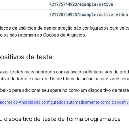
/
21775744923
/
example
/
native
/
21775744923
/
example
/
native-video
blocos de anúncios de demonstração são configurados para veicu
ios não retornam as Opções de Anúncios.
positivos de teste
fazer testes mais rigorosos com anúncios idênticos aos de produ
tivo de teste e usar os IDs de bloco de anúncios que você criou
baixo para adicionar seu aparelho como um dispositivo de teste
dores do Android são configurados automaticamente como dispositivo
u dispositivo de teste de forma programática