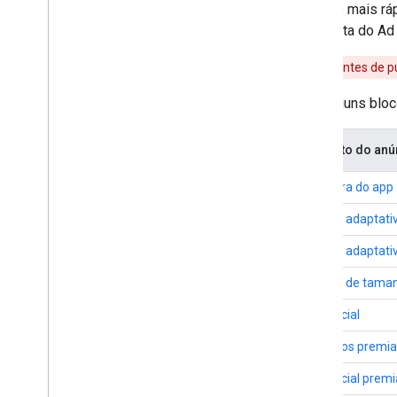
Estratégias
O modo mais ráp
Modos de veiculação de anúncios
sua conta do Ad 
Divulgação de dados do Google Play
Política de dados de local exato
Warning:
antes de pu
Leis Estaduais de Privacidade dos EUA
Veja alguns blo
SDK da plataforma de mensagens de
usuários (UMP)
Formato do anú
Solucionar problemas com
anúncios
Abertura do app
Ad Inspector
Banner adaptativ
Testar tipos de criativos
Erros de carregamento de anúncios
Banner adaptativ
Informações da resposta
Banner de taman
Registrar ID de resposta do anúncio no
Crashlytics
Intersticial
Proxy Charles
Rastreamento de rede
Anúncios premi
Creative preview e ferramentas de
exibição
Intersticial prem