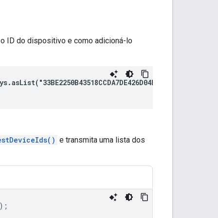
 ID do dispositivo e como adicioná-lo
ys.asList("33BE2250B43518CCDA7DE426D04EE231"))
estDeviceIds()
e transmita uma lista dos
);