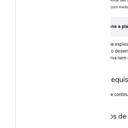
Adicionar seu 
Usar ferramentas de IA
Testar com medi
Escolher um formato de anúncio
Abertura do app
Selecione a pl
Banner
Intersticial
Este guia expli
Nativo
durante o desen
Premiado
de reserva nem 
Intersticial premiado
Integrar a mediação
Pré-requis
Configurar a mediação
Escolher origens de anúncios
Antes de continu
Integrar origens de anúncios
Resolver problemas com lances
Criar eventos personalizados
Blocos de
Controlar a privacidade