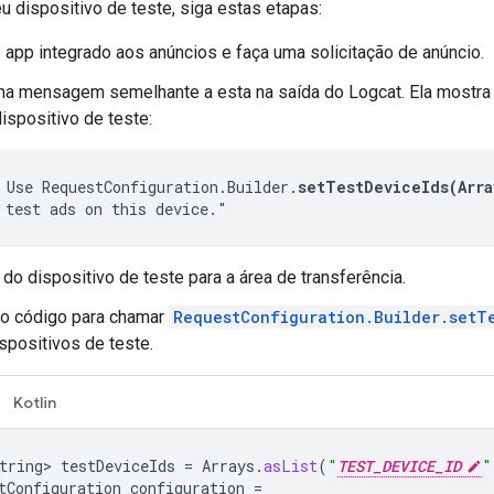
eu dispositivo de teste, siga estas etapas:
 app integrado aos anúncios e faça uma solicitação de anúncio.
a mensagem semelhante a esta na saída do Logcat. Ela mostra o
spositivo de teste:
 Use RequestConfiguration.Builder.
setTestDeviceIds(Arra
 test ads on this device."
 do dispositivo de teste para a área de transferência.
 o código para chamar
RequestConfiguration.Builder.setT
spositivos de teste.
Kotlin
tring>
testDeviceIds
=
Arrays
.
asList
(
"
TEST_DEVICE_ID
"
tConfiguration
configuration
=