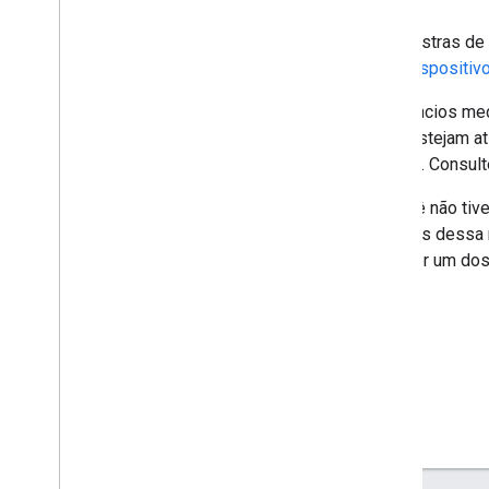
As amostras de 
ative dispositiv
Os anúncios me
teste estejam a
inválida. Consul
Se você não tive
anúncios dessa 
qualquer um dos 