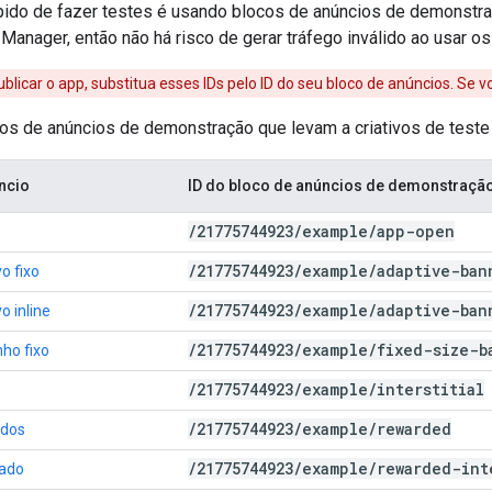
ido de fazer testes é usando blocos de anúncios de demonstra
Manager, então não há risco de gerar tráfego inválido ao usar os
blicar o app, substitua esses IDs pelo ID do seu bloco de anúncios. Se v
cos de anúncios de demonstração que levam a criativos de teste
ncio
ID do bloco de anúncios de demonstraçã
/
21775744923
/
example
/
app-open
/
21775744923
/
example
/
adaptive-ban
o fixo
/
21775744923
/
example
/
adaptive-ban
o inline
/
21775744923
/
example
/
fixed-size-b
ho fixo
/
21775744923
/
example
/
interstitial
/
21775744923
/
example
/
rewarded
ados
/
21775744923
/
example
/
rewarded-int
iado