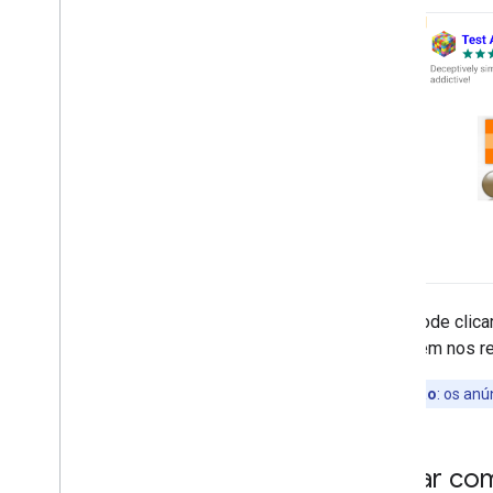
Você pode clica
aparecem nos rel
Observação
:
os anú
Testar co