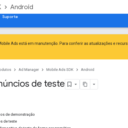
K
Android
Suporte
obile Ads está em manutenção. Para conferir as atualizações e recur
odutos
Ad Manager
Mobile Ads SDK
Android
núncios de teste
ios de demonstração
os de teste