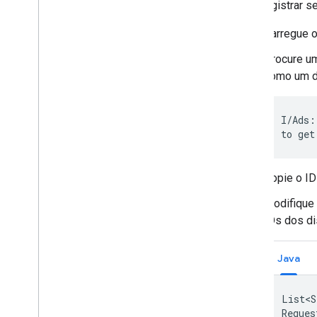
Para registrar s
Carregue o
Procure um
como um di
I/Ads:
to get
Copie o ID
Modifique
IDs dos di
Java
List<S
Reques