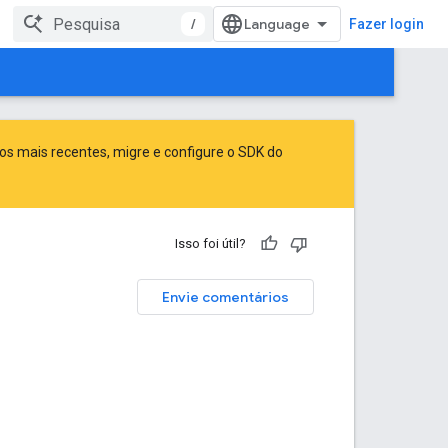
/
Fazer login
sos mais recentes,
migre
e
configure o SDK do
Isso foi útil?
Envie comentários