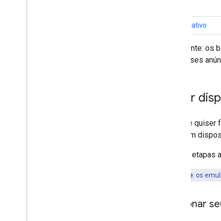
Nativo
Otimizar
Pré-carregamento de anúncios
Vídeo nativo
Acesso direto ao Ad Exchange
Importante: os 
Metadados do anúncio
mas esses anúnc
Combinar anúncios nativos e de banner
Configurações globais
Receita de publicidade no nível da
impressão
Ativar dis
MRAID
Segmentação
Se você quiser 
Open Measurement
como um disposi
Navegadores no app
Siga as etapas a
Importante
:
os emula
Adicionar se