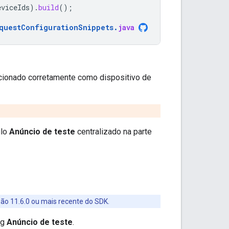
eviceIds
).
build
();
questConfigurationSnippets
.
java
icionado corretamente como dispositivo de
ulo
Anúncio de teste
centralizado na parte
rsão 11.6.0 ou mais recente do SDK.
ng
Anúncio de teste
.