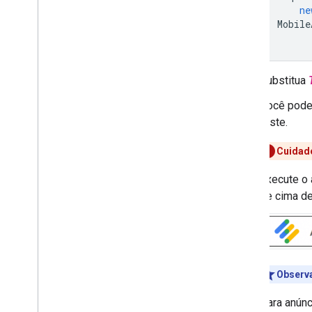
ne
Mobile
Substitua
Você pode 
teste.
Cuidad
Execute o 
de cima del
Observ
Para anúnc