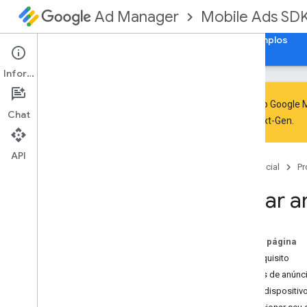
Mobile Ads SD
Ad Manager
Guias
Referência
Fazer download
Exemplos
Informações
O SDK do Google M
Chat
GMA Next-Gen
.
Lidar com a descontinuação e a
desativação do SDK
API
Migrar para o SDK do GMA Next-
Página inicial
Pr
Gen
Ativar a
Configurar o SDK do Google Mobile
Ads (legado)
Notas da versão
Migrar versões do kit de
Nesta página
desenvolvimento de software (SDK
,
na
Pré-requisito
sigla em inglês)
Blocos de anúnc
Ativar anúncios de teste
Ativar dispositiv
Otimizar a inicialização e o
carregamento de anúncios