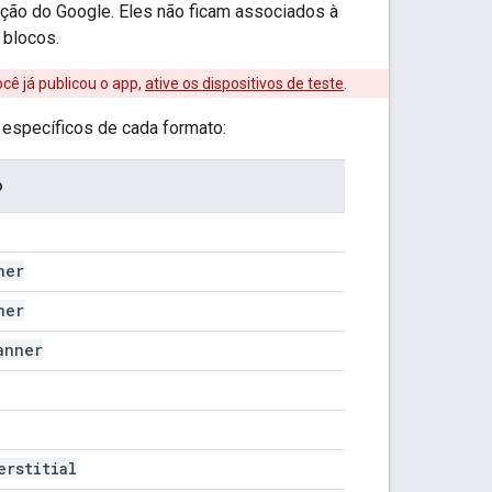
ção do Google. Eles não ficam associados à
 blocos.
ocê já publicou o app,
ative os dispositivos de teste
.
 específicos de cada formato:
o
ner
ner
anner
erstitial