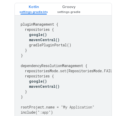
Kotlin
Groovy
pluginManagement
{
repositories
{
google
()
mavenCentral
()
gradlePluginPortal
()
}
}
dependencyResolutionManagement
{
repositoriesMode
.
set
(
RepositoriesMode
.
FAIL_
repositories
{
google
()
mavenCentral
()
}
}
rootProject
.
name
=
"My Application"
include
(
":app"
)