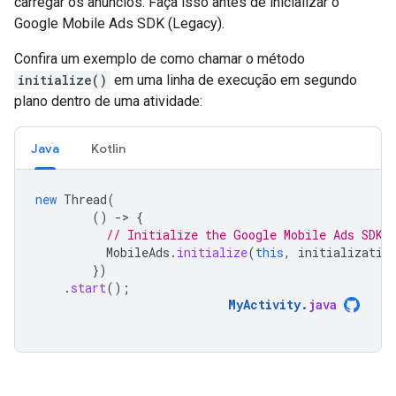
carregar os anúncios. Faça isso antes de inicializar o
Google Mobile Ads SDK (Legacy)
.
Confira um exemplo de como chamar o método
initialize()
em uma linha de execução em segundo
plano dentro de uma atividade:
Java
Kotlin
new
Thread
(
()
-
>
{
// Initialize the Google Mobile Ads SDK 
MobileAds
.
initialize
(
this
,
initializatio
})
.
start
();
MyActivity
.
java