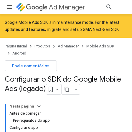
Ad Manager
Google Mobile Ads SDK is in maintenance mode. For the latest
updates and features,
migrate
and
set up GMA Next-Gen SDK
.
Página inicial
Produtos
Ad Manager
Mobile Ads SDK
Android
Envie comentários
Configurar o SDK do Google Mobile
Ads (legado)
Nesta página
Antes de começar
Pré-requisitos do app
Configurar o app