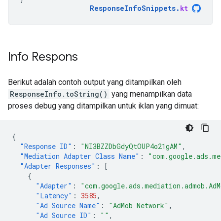
ResponseInfoSnippets
.
kt
Info Respons
Berikut adalah contoh output yang ditampilkan oleh
ResponseInfo.toString()
yang menampilkan data
proses debug yang ditampilkan untuk iklan yang dimuat:
{
"Response ID"
:
"NI3BZZDbGdyQtOUP4o21gAM"
,
"Mediation Adapter Class Name"
:
"com.google.ads.me
"Adapter Responses"
:
[
{
"Adapter"
:
"com.google.ads.mediation.admob.AdM
"Latency"
:
3585
,
"Ad Source Name"
:
"AdMob Network"
,
"Ad Source ID"
:
""
,