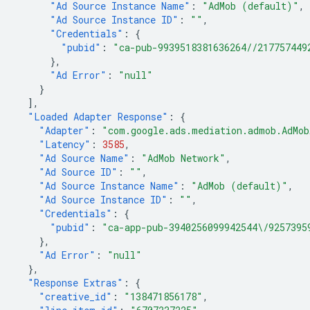
"Ad Source Instance Name"
:
"AdMob (default)"
,
"Ad Source Instance ID"
:
""
,
"Credentials"
:
{
"pubid"
:
"ca-pub-9939518381636264//217757449
},
"Ad Error"
:
"null"
}
],
"Loaded Adapter Response"
:
{
"Adapter"
:
"com.google.ads.mediation.admob.AdMob
"Latency"
:
3585
,
"Ad Source Name"
:
"AdMob Network"
,
"Ad Source ID"
:
""
,
"Ad Source Instance Name"
:
"AdMob (default)"
,
"Ad Source Instance ID"
:
""
,
"Credentials"
:
{
"pubid"
:
"ca-app-pub-3940256099942544\/9257395
},
"Ad Error"
:
"null"
},
"Response Extras"
:
{
"creative_id"
:
"138471856178"
,