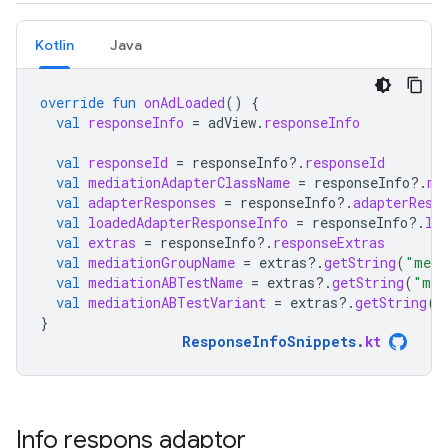
Kotlin
Java
override
fun
onAdLoaded
()
{
val
responseInfo
=
adView
.
responseInfo
val
responseId
=
responseInfo
?.
responseId
val
mediationAdapterClassName
=
responseInfo
?.
me
val
adapterResponses
=
responseInfo
?.
adapterResp
val
loadedAdapterResponseInfo
=
responseInfo
?.
lo
val
extras
=
responseInfo
?.
responseExtras
val
mediationGroupName
=
extras
?.
getString
(
"medi
val
mediationABTestName
=
extras
?.
getString
(
"med
val
mediationABTestVariant
=
extras
?.
getString
(
"
}
ResponseInfoSnippets
.
kt
Info respons adaptor