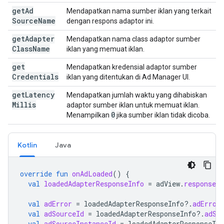
get
Ad
Mendapatkan nama sumber iklan yang terkait
Source
Name
dengan respons adaptor ini.
get
Adapter
Mendapatkan nama class adaptor sumber
Class
Name
iklan yang memuat iklan.
get
Mendapatkan kredensial adaptor sumber
Credentials
iklan yang ditentukan di Ad Manager UI.
get
Latency
Mendapatkan jumlah waktu yang dihabiskan
Millis
adaptor sumber iklan untuk memuat iklan.
0
Menampilkan
jika sumber iklan tidak dicoba.
Kotlin
Java
override
fun
onAdLoaded
()
{
val
loadedAdapterResponseInfo
=
adView
.
responseIn
val
adError
=
loadedAdapterResponseInfo
?.
adError
val
adSourceId
=
loadedAdapterResponseInfo
?.
adSo
val
adSourceInstanceId
=
loadedAdapterResponseInf