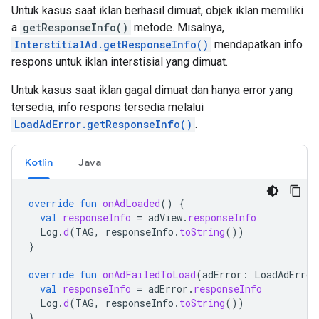
Untuk kasus saat iklan berhasil dimuat, objek iklan memiliki
a
getResponseInfo()
metode. Misalnya,
InterstitialAd.getResponseInfo()
mendapatkan info
respons untuk iklan interstisial yang dimuat.
Untuk kasus saat iklan gagal dimuat dan hanya error yang
tersedia, info respons tersedia melalui
LoadAdError.getResponseInfo()
.
Kotlin
Java
override
fun
onAdLoaded
()
{
val
responseInfo
=
adView
.
responseInfo
Log
.
d
(
TAG
,
responseInfo
.
toString
())
}
override
fun
onAdFailedToLoad
(
adError
:
LoadAdError
val
responseInfo
=
adError
.
responseInfo
Log
.
d
(
TAG
,
responseInfo
.
toString
())
}