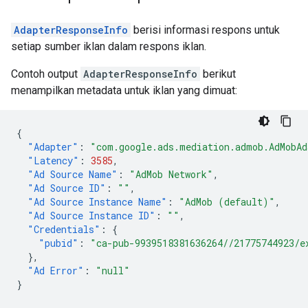
AdapterResponseInfo
berisi informasi respons untuk
setiap sumber iklan dalam respons iklan.
Contoh output
AdapterResponseInfo
berikut
menampilkan metadata untuk iklan yang dimuat:
{
"Adapter"
:
"com.google.ads.mediation.admob.AdMobAd
"Latency"
:
3585
,
"Ad Source Name"
:
"AdMob Network"
,
"Ad Source ID"
:
""
,
"Ad Source Instance Name"
:
"AdMob (default)"
,
"Ad Source Instance ID"
:
""
,
"Credentials"
:
{
"pubid"
:
"ca-pub-9939518381636264//21775744923/e
},
"Ad Error"
:
"null"
}