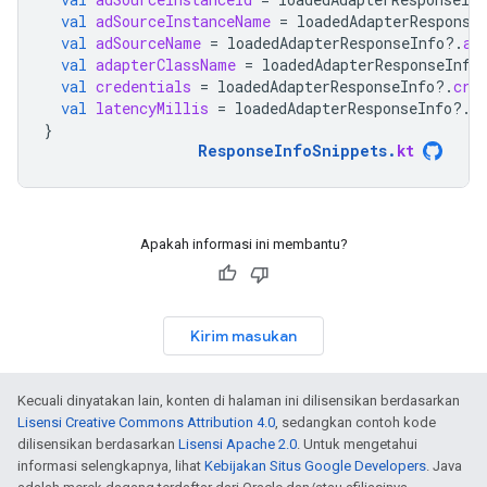
val
adSourceInstanceName
=
loadedAdapterResponse
val
adSourceName
=
loadedAdapterResponseInfo
?.
ad
val
adapterClassName
=
loadedAdapterResponseInfo
val
credentials
=
loadedAdapterResponseInfo
?.
cre
val
latencyMillis
=
loadedAdapterResponseInfo
?.
l
}
ResponseInfoSnippets
.
kt
Apakah informasi ini membantu?
Kirim masukan
Kecuali dinyatakan lain, konten di halaman ini dilisensikan berdasarkan
Lisensi Creative Commons Attribution 4.0
, sedangkan contoh kode
dilisensikan berdasarkan
Lisensi Apache 2.0
. Untuk mengetahui
informasi selengkapnya, lihat
Kebijakan Situs Google Developers
. Java