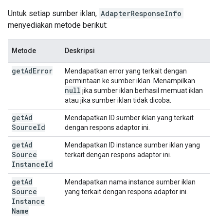
Untuk setiap sumber iklan,
AdapterResponseInfo
menyediakan metode berikut:
Metode
Deskripsi
get
Ad
Error
Mendapatkan error yang terkait dengan
permintaan ke sumber iklan. Menampilkan
null
jika sumber iklan berhasil memuat iklan
atau jika sumber iklan tidak dicoba.
get
Ad
Mendapatkan ID sumber iklan yang terkait
Source
Id
dengan respons adaptor ini.
get
Ad
Mendapatkan ID instance sumber iklan yang
Source
terkait dengan respons adaptor ini.
Instance
Id
get
Ad
Mendapatkan nama instance sumber iklan
Source
yang terkait dengan respons adaptor ini.
Instance
Name