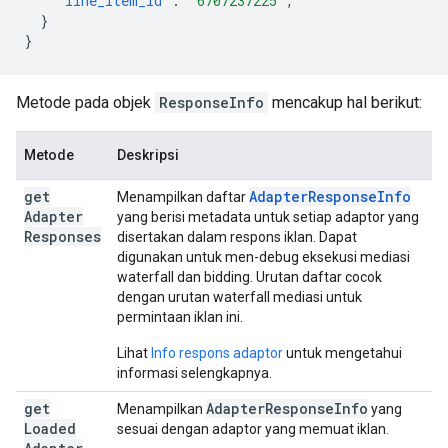
"line_item_id"
:
"6707237225"
,
}
}
Metode pada objek
ResponseInfo
mencakup hal berikut:
Metode
Deskripsi
get
Adapter
Response
Info
Menampilkan daftar
Adapter
yang berisi metadata untuk setiap adaptor yang
Responses
disertakan dalam respons iklan. Dapat
digunakan untuk men-debug eksekusi mediasi
waterfall dan bidding. Urutan daftar cocok
dengan urutan waterfall mediasi untuk
permintaan iklan ini.
Lihat
Info respons adaptor
untuk mengetahui
informasi selengkapnya.
get
Adapter
Response
Info
Menampilkan
yang
Loaded
sesuai dengan adaptor yang memuat iklan.