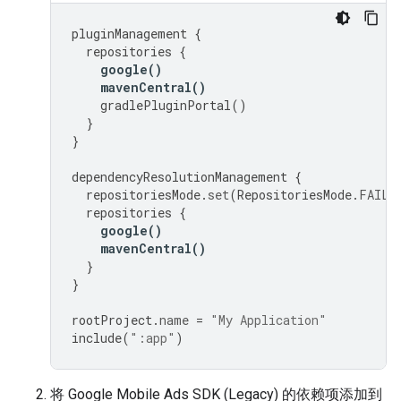
pluginManagement
{
repositories
{
google
()
mavenCentral
()
gradlePluginPortal
()
}
}
dependencyResolutionManagement
{
repositoriesMode
.
set
(
RepositoriesMode
.
FAIL_
repositories
{
google
()
mavenCentral
()
}
}
rootProject
.
name
=
"My Application"
include
(
":app"
)
将
Google Mobile Ads SDK (Legacy)
的依赖项添加到