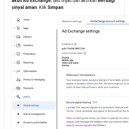
akun Ad Exchange
, lalu tinjau dan aktifkan
Berbagi
sinyal aman
. Klik
Simpan
.