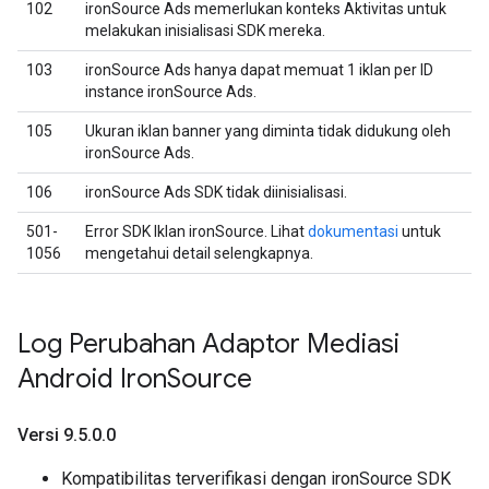
102
ironSource Ads memerlukan konteks Aktivitas untuk
melakukan inisialisasi SDK mereka.
103
ironSource Ads hanya dapat memuat 1 iklan per ID
instance ironSource Ads.
105
Ukuran iklan banner yang diminta tidak didukung oleh
ironSource Ads.
106
ironSource Ads SDK tidak diinisialisasi.
501-
Error SDK Iklan ironSource. Lihat
dokumentasi
untuk
1056
mengetahui detail selengkapnya.
Log Perubahan Adaptor Mediasi
Android Iron
Source
Versi 9
.
5
.
0
.
0
Kompatibilitas terverifikasi dengan ironSource SDK