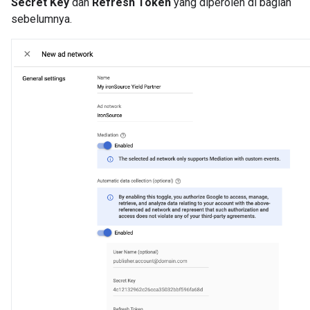
Secret Key
dan
Refresh Token
yang diperoleh di bagian
sebelumnya.