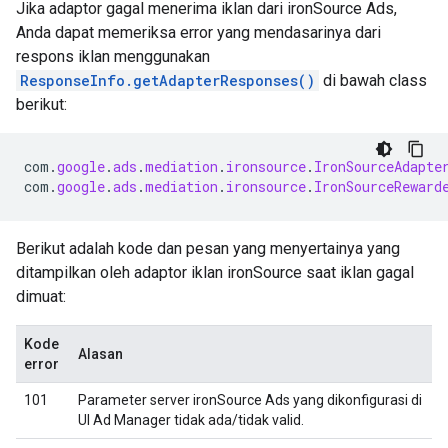
Jika adaptor gagal menerima iklan dari ironSource Ads,
Anda dapat memeriksa error yang mendasarinya dari
respons iklan menggunakan
ResponseInfo.getAdapterResponses()
di bawah class
berikut:
com
.
google
.
ads
.
mediation
.
ironsource
.
IronSourceAdapte
com
.
google
.
ads
.
mediation
.
ironsource
.
IronSourceReward
Berikut adalah kode dan pesan yang menyertainya yang
ditampilkan oleh adaptor iklan ironSource saat iklan gagal
dimuat:
Kode
Alasan
error
101
Parameter server ironSource Ads yang dikonfigurasi di
UI Ad Manager tidak ada/tidak valid.