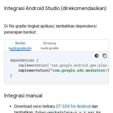
Integrasi Android Studio (direkomendasikan)
Di file gradle tingkat aplikasi, tambahkan dependensi
penerapan berikut:
Kotlin
Groovy
dependencies
{
implementation
(
"com.google.android.gms:play-se
implementation
(
"com.google.ads.mediation:fy
}
Integrasi manual
Download versi terbaru
DT SDK for Android
dan
tambahkan
fyber-marketplace-x.y.z.aar
ke