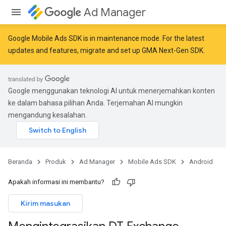
Ad Manager
Google Mobile Ads SDK is in maintenance mode. For the latest
updates and features,
migrate
and
set up GMA Next-Gen SDK
.
Google menggunakan teknologi AI untuk menerjemahkan konten
ke dalam bahasa pilihan Anda. Terjemahan AI mungkin
mengandung kesalahan.
Beranda
Produk
Ad Manager
Mobile Ads SDK
Android
Apakah informasi ini membantu?
Kirim masukan