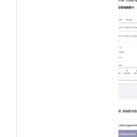
доставки креативных материалов
приложение»
.
Оптимизировать
Предварительная загрузка рекламы
Прямой доступ к Ad Exchange
Метаданные объявления
Сочетание нативной и баннерной
рекламы
.
Глобальные настройки
Доход от рекламы на уровне
показов
МРАИД
Таргетинг
Открытое измерение
Браузеры в приложениях
Введите имена