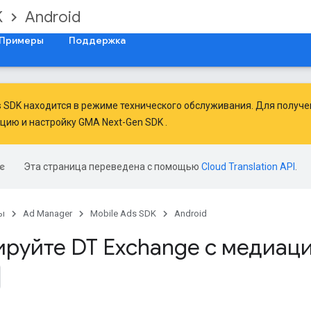
K
Android
Примеры
Поддержка
ds SDK находится в режиме технического обслуживания. Для получ
ацию
и
настройку GMA Next-Gen SDK
.
Эта страница переведена с помощью
Cloud Translation API
.
ы
Ad Manager
Mobile Ads SDK
Android
ируйте DT Exchange с медиац