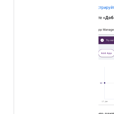
Законы о конфиденциальности
штатов США
Зарегистрируй
SDK платформы обмена
сообщениями пользователей (UMP)
,
Нажмите
«Доб
SDK платформы обмена
сообщениями пользователей (UMP)
Устранение неполадок с
рекламой
,
Устранение неполадок
с рекламой
Инспектор объявлений
Тестируйте типы объявлений
Ошибки загрузки объявлений
Информация об ответе
Зарегистрируйте идентификатор
ответа на объявление в Crashlytics
.
Чарльз прокси
Трассировка сети
Инструменты предварительного
просмотра и доставки креативных
материалов
,
Инструменты
предварительного просмотра и
Выберите плат