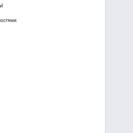
ы
остями: