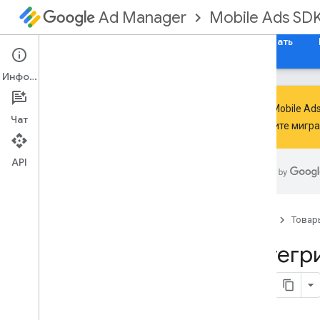
Mobile Ads SD
Ad Manager
Руководства
Справочные материалы
Скачать
Информация
Google Mobile A
Чат
выполните мигр
Обработка устаревания и
прекращения поддержки SDK
.
API
Переход на GMA Next-Gen SDK
Настройка SDK для мобильной
рекламы Google (устаревшая
версия)
Главная
Товар
Примечания к выпускам
Интегр
Миграция версий SDK
Включить тестовые объявления
Оптимизируйте инициализацию и
загрузку рекламы
Используйте инструменты