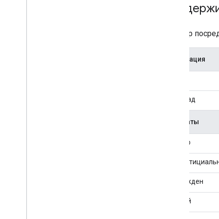
App
Lovin
Поддержи
Bid
Machine
BIGO Ads SDK
Адаптер посре
Chartboost
DT Exchange (previously Fyber)
Интеграция
Flurry
i-mobile
Торги
In
Mobi
iron
Source
Водопад
Leadbolt
Liftoff Monetize (previously Vungle)
Форматы
LY Ads Network (previously Line Ads
Network)
Баннер
LG U+AD
maio
Интерстициаль
Meta Audience Network (previously
Facebook)
Награжден
Mintegral
Родной
Moloco
my
Target