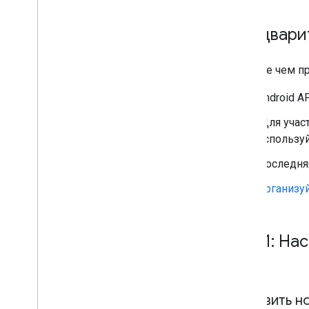
nend
Pangle
Предвари
Pub
Matic
Tapjoy
Прежде чем пр
Tencent
Unity Ads
Android A
Vpon
[Для учас
Yahoo (previously Verizon
используй
Media)
Zucks
Последня
Устранение неполадок со ставками
Организу
Создавайте собственные события
Контроль конфиденциальности
Шаг 1: На
Стратегии
Режимы показа рекламы
Раскрытие данных Google Play
Политика в отношении точных
Добавить н
данных о местоположении