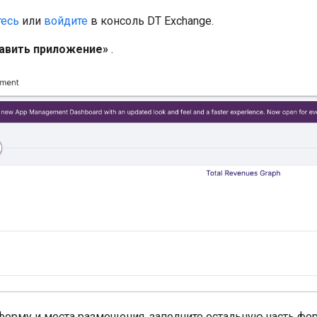
тесь
или
войдите
в консоль DT Exchange.
авить приложение»
.
форму и места размещения, заполните остальную часть фо