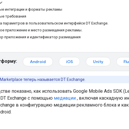
е интеграции и форматы рекламы
ые требования
ка параметров в пользовательском интерфейсе DT Exchange.
ое приложение и место размещения рекламы.
р приложения и идентификатор размещения
тформу:
Android
iOS
Unity
Flu
 Marketplace теперь называется DT Exchange.
стве показано, как использовать
Google Mobile Ads SDK (L
 DT Exchange с помощью
медиации
, включая каскадную ин
xchange в конфигурацию медиации рекламного блока и как 
roid.