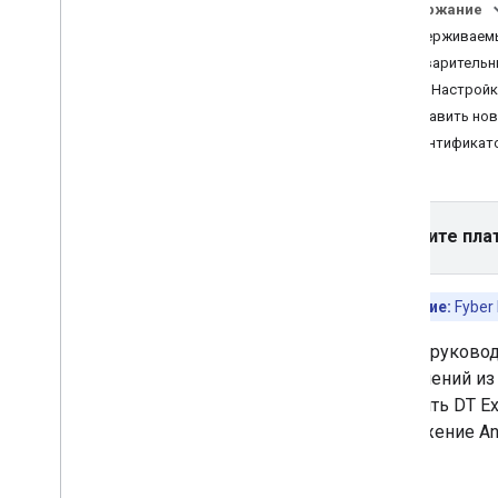
искусственного интеллекта
Содержание
Поддерживаемы
Выберите формат объявления
.
Предварительн
Приложение открыто
Шаг 1: Настрой
Баннер
Добавить нов
Межстраничный
Идентификато
Родной
Награжден
Межстраничное объявление с
вознаграждением
Выберите пла
Интегрировать медиацию
,
Интегрировать медиацию
Примечание:
Fyber
Организуйте медиацию
,
Организуйте
медиацию
В этом руковод
Выберите источники рекламы
.
объявлений из
Интеграция источников рекламы
,
добавить DT E
Интеграция источников рекламы
приложение And
Ad
Colony
Ad
Falcon