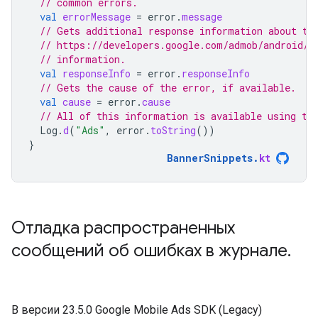
// common errors.
val
errorMessage
=
error
.
message
// Gets additional response information about th
// https://developers.google.com/admob/android/r
// information.
val
responseInfo
=
error
.
responseInfo
// Gets the cause of the error, if available.
val
cause
=
error
.
cause
// All of this information is available using th
Log
.
d
(
"Ads"
,
error
.
toString
())
}
BannerSnippets
.
kt
Отладка распространенных
сообщений об ошибках в журнале
.
В версии 23.5.0
Google Mobile Ads SDK (Legacy)