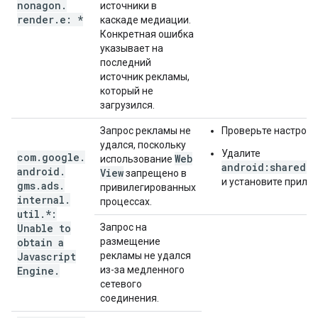
nonagon
.
источники в
render
.
e: *
каскаде медиации.
Конкретная ошибка
указывает на
последний
источник рекламы,
который не
загрузился.
Запрос рекламы не
Проверьте настройк
удался, поскольку
Удалите
com
.
google
.
Web
использование
android:sharedUs
android
.
View
запрещено в
и установите прило
gms
.
ads
.
привилегированных
internal
.
процессах.
util
.
*:
Unable to
Запрос на
obtain a
размещение
Javascript
рекламы не удался
Engine
.
из-за медленного
сетевого
соединения.