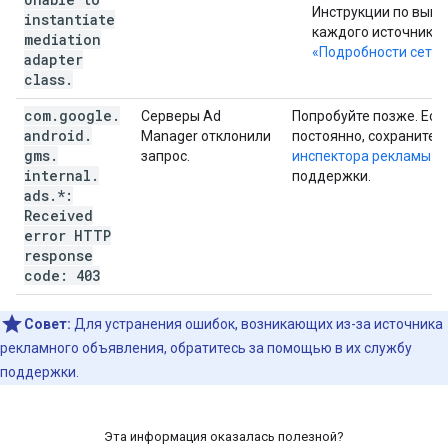
Инструкции по выпо
instantiate
каждого источника 
mediation
«Подробности сети»
adapter
class
.
com
.
google
.
Серверы Ad
Попробуйте позже. Есл
android
.
Manager отклонили
постоянно, сохраните 
gms
.
запрос.
инспектора рекламы
и 
internal
.
поддержки.
ads
.
*:
Received
error HTTP
response
code: 403
Совет:
Для устранения ошибок, возникающих из-за источника
рекламного объявления, обратитесь за помощью в их службу
поддержки.
Эта информация оказалась полезной?