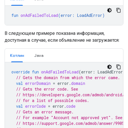
fun
onAdFailedToLoad
(
error
:
LoadAdError
)
В следующем примере показана информация,
доступная в случае, если объявление не загружается:
Котлин
Java
override
fun
onAdFailedToLoad
(
error
:
LoadAdError
)
// Gets the domain from which the error came.
val
errorDomain
=
error
.
domain
// Gets the error code. See
// https://developers.google.com/admob/android/r
// for a list of possible codes.
val
errorCode
=
error
.
code
// Gets an error message.
// For example "Account not approved yet". See
// https://support.google.com/admob/answer/99051