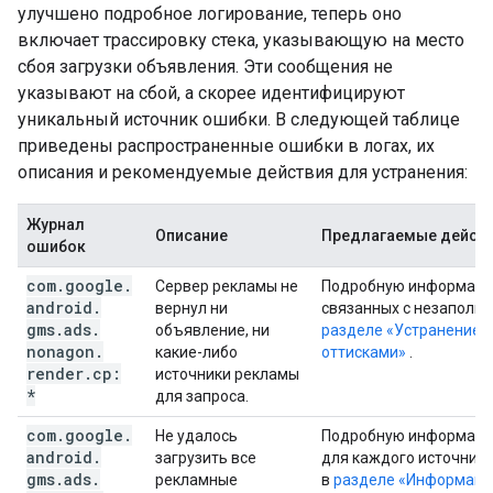
улучшено подробное логирование, теперь оно
включает трассировку стека, указывающую на место
сбоя загрузки объявления. Эти сообщения не
указывают на сбой, а скорее идентифицируют
уникальный источник ошибки. В следующей таблице
приведены распространенные ошибки в логах, их
описания и рекомендуемые действия для устранения:
Журнал
Описание
Предлагаемые дейст
ошибок
com
.
google
.
Сервер рекламы не
Подробную информацию
android
.
вернул ни
связанных с незаполне
gms
.
ads
.
объявление, ни
разделе «Устранение 
nonagon
.
какие-либо
оттисками»
.
render
.
cp:
источники рекламы
*
для запроса.
com
.
google
.
Не удалось
Подробную информацию
android
.
загрузить все
для каждого источника
gms
.
ads
.
рекламные
в
разделе «Информация