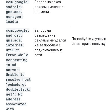
com
.
google
.
Запрос на показ
android
.
рекламы истек по
gms
.
ads
.
времени.
nonagon
.
load
.
a
com
.
google
.
Запрос на
android
.
размещение
Попробуйте улучшить 
gms
.
ads
.
рекламы не удался
и повторите попытку.
internal
.
из-за проблем с
util
.
*:
подключением к
Error while
сети.
connecting
to ad
server:
Unable to
resolve host
"pubads
.
g
.
doubleclick
.
net": No
address
associated
with