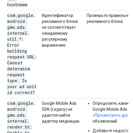
hostname
com
.
google
.
Идентификатор
Проверьте правильнос
android
.
рекламного блока
рекламного блока.
gms
.
ads
.
не соответствует
internal
.
ожидаемому
util
.
*:
регулярному
Error
выражению.
building
request URL:
Cannot
determine
request
type
.
Is
your ad unit
id correct?
com
.
google
.
Google Mobile Ads
Определите, какие 
android
.
SDK (Legacy)
не
Google Mobile Ads SD
gms
.
ads
.
удается найти
«Просмотреть дост
internal
.
адаптер медиации.
объявлений.
render
.
bt:
Добавьте недостающ
Unable to