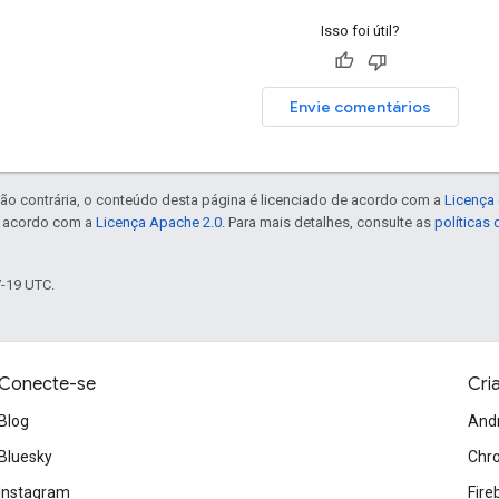
Isso foi útil?
Envie comentários
ão contrária, o conteúdo desta página é licenciado de acordo com a
Licença 
e acordo com a
Licença Apache 2.0
. Para mais detalhes, consulte as
políticas
7-19 UTC.
Conecte-se
Cri
Blog
And
Bluesky
Chr
Instagram
Fire