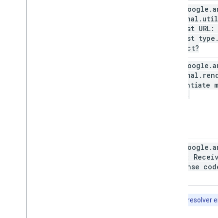
com
.
google
.
a
internal
.
util
request URL:
request type
correct?
com
.
google
.
a
internal
.
ren
instantiate 
class
.
com
.
google
.
a
ads
.
*: Recei
response cod
Dica
:
para resolver 