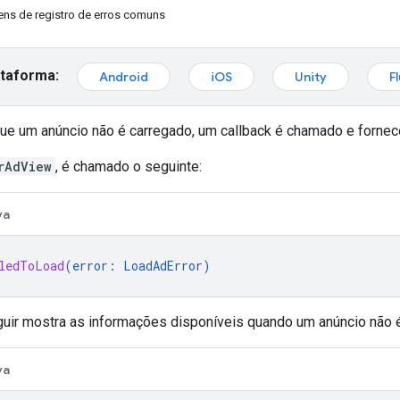
ns de registro de erros comuns
ataforma:
Android
iOS
Unity
F
e um anúncio não é carregado, um callback é chamado e forne
rAdView
, é chamado o seguinte:
va
ledToLoad
(
error
:
LoadAdError
)
uir mostra as informações disponíveis quando um anúncio não é
va