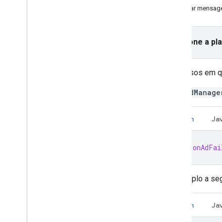
Depurar mensage
Usar ferramentas de IA
Escolher um formato de anúncio
Selecione a pl
Abertura do app
Banner
Intersticial
Nos casos em qu
Nativo
Para
AdManage
Premiado
Intersticial premiado
Kotlin
Ja
Integrar a mediação
Configurar a mediação
fun
onAdFai
Escolher origens de anúncios
Integrar origens de anúncios
Resolver problemas com lances
O exemplo a seg
Criar eventos personalizados
Kotlin
Ja
Controlar a privacidade