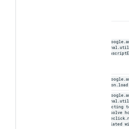
com
.
google
.
a
internal
.
util
a Javascript
com
.
google
.
a
nonagon
.
load
com
.
google
.
a
internal
.
util
connecting t
to resolve h
doubleclick
.
associated w