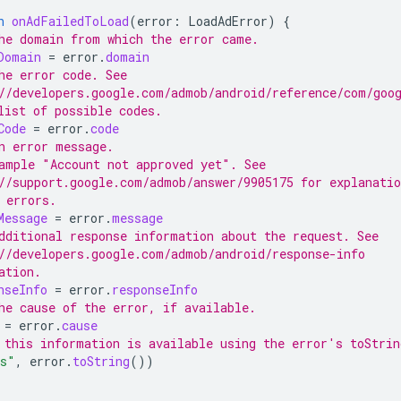
n
onAdFailedToLoad
(
error
:
LoadAdError
)
{
he domain from which the error came.
Domain
=
error
.
domain
he error code. See
//developers.google.com/admob/android/reference/com/goo
list of possible codes.
Code
=
error
.
code
n error message.
ample "Account not approved yet". See
//support.google.com/admob/answer/9905175 for explanatio
 errors.
Message
=
error
.
message
dditional response information about the request. See
//developers.google.com/admob/android/response-info
ation.
nseInfo
=
error
.
responseInfo
he cause of the error, if available.
=
error
.
cause
 this information is available using the error's toStri
ds"
,
error
.
toString
())