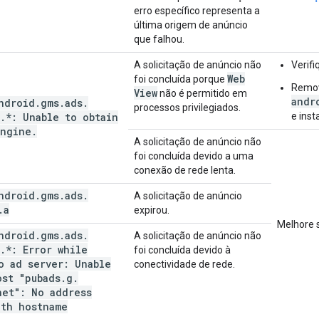
erro específico representa a
última origem de anúncio
que falhou.
A solicitação de anúncio não
Verifi
Web
foi concluída porque
Remo
View
não é permitido em
andr
ndroid
.
gms
.
ads
.
processos privilegiados.
.
*: Unable to obtain
e ins
Engine
.
A solicitação de anúncio não
foi concluída devido a uma
conexão de rede lenta.
ndroid
.
gms
.
ads
.
A solicitação de anúncio
.
a
expirou.
Melhore s
ndroid
.
gms
.
ads
.
A solicitação de anúncio não
.
*: Error while
foi concluída devido à
o ad server: Unable
conectividade de rede.
ost "pubads
.
g
.
net": No address
ith hostname