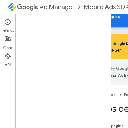
Mobile Ads SD
Ad Manager
Guias
Referência
Fazer download
Exemplos
Informações
O SDK do Google M
Chat
GMA Next-Gen
.
Lidar com a descontinuação e a
desativação do SDK
API
Migrar para o SDK do GMA Next-
Gen
preferência. As t
Configurar o SDK do Google Mobile
Ads (legado)
Notas da versão
Página inicial
Pr
Migrar versões do kit de
desenvolvimento de software (SDK
,
na
Erros d
sigla em inglês)
Ativar anúncios de teste
Otimizar a inicialização e o
Nesta página
carregamento de anúncios