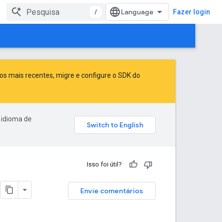
/
Fazer login
sos mais recentes,
migre
e
configure o SDK do
 idioma de
Isso foi útil?
Envie comentários