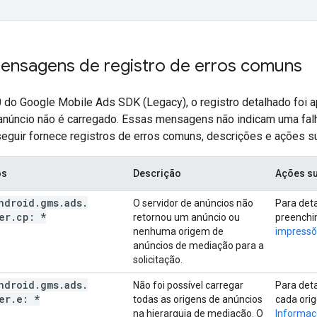
ensagens de registro de erros comuns
0 do
Google Mobile Ads SDK (Legacy)
, o registro detalhado foi
 anúncio não é carregado. Essas mensagens não indicam uma falh
 seguir fornece registros de erros comuns, descrições e ações s
os
Descrição
Ações s
ndroid
.
gms
.
ads
.
O servidor de anúncios não
Para det
er
.
cp: *
retornou um anúncio ou
preenchi
nenhuma origem de
impressõ
anúncios de mediação para a
solicitação.
ndroid
.
gms
.
ads
.
Não foi possível carregar
Para deta
er
.
e: *
todas as origens de anúncios
cada ori
na hierarquia de mediação. O
Informaç