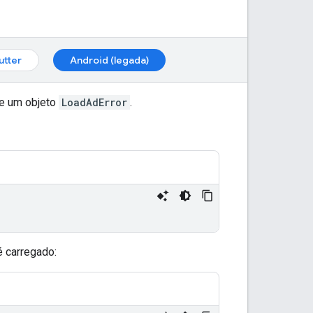
lutter
Android (legada)
ce um objeto
LoadAdError
.
 carregado: