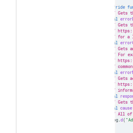
Estratégias
override
fu
Modos de veiculação de anúncios
// Gets t
Divulgação de dados do Google Play
val
error
Política de dados de local exato
// Gets t
Leis Estaduais de Privacidade dos EUA
// https:
SDK da plataforma de mensagens de
// for a 
usuários (UMP)
val
error
// Gets a
// For ex
Solucionar problemas com
anúncios
// https:
// common
Ad Inspector
val
error
Testar tipos de criativos
// Gets a
Erros de carregamento de anúncios
// https:
Informações da resposta
// inform
Registrar ID de resposta do anúncio no
val
respo
Crashlytics
// Gets t
Proxy Charles
val
cause
// All of
Rastreamento de rede
Log
.
d
(
"A
Creative preview e ferramentas de
}
exibição