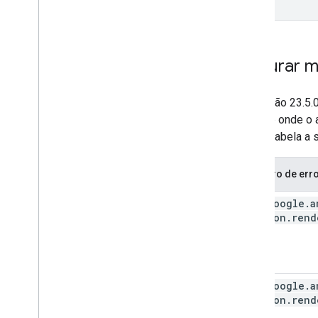
Otimizar
Pré-carregamento de anúncios
Acesso direto ao Ad Exchange
Depurar m
Metadados do anúncio
Combinar anúncios nativos e de banner
Na versão 23.5.
Configurações globais
pilha de onde o
Receita de publicidade no nível da
impressão
erro. A tabela a
MRAID
Segmentação
Registro de err
Open Measurement
Navegadores no app
com
.
google
.
a
nonagon
.
rend
com
.
google
.
a
nonagon
.
rend