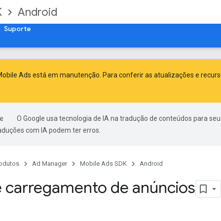
K
Android
Suporte
obile Ads está em manutenção. Para conferir as atualizações e recur
O Google usa tecnologia de IA na tradução de conteúdos para seu
raduções com IA podem ter erros.
odutos
Ad Manager
Mobile Ads SDK
Android
e carregamento de anúncios