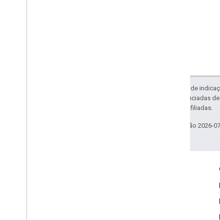
Exceto em caso de indicaç
código são licenciadas d
da Oracle e/ou afiliadas.
Última atualização 2026-0
Envolver
Google Developer Program
Google Developer Groups
Google Developer Experts