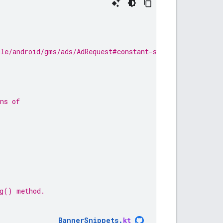
gle/android/gms/ads/AdRequest#constant-summary
ns of
ng() method.
BannerSnippets
.
kt