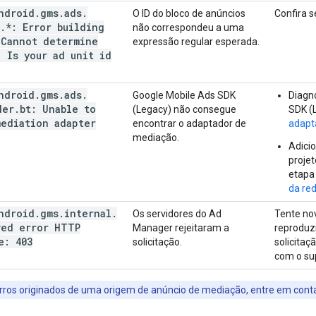
ndroid
.
gms
.
ads
.
O ID do bloco de anúncios
Confira s
.
*: Error building
não correspondeu a uma
 Cannot determine
expressão regular esperada.
.
Is your ad unit id
ndroid
.
gms
.
ads
.
Google Mobile Ads SDK
Diagn
der
.
bt: Unable to
(Legacy)
não consegue
SDK (
mediation adapter
encontrar o adaptador de
adapt
mediação.
Adici
projet
etapa
da re
ndroid
.
gms
.
internal
.
Os servidores do Ad
Tente no
ved error HTTP
Manager rejeitaram a
reproduz
e: 403
solicitação.
solicitaç
com o su
erros originados de uma origem de anúncio de mediação, entre em conta