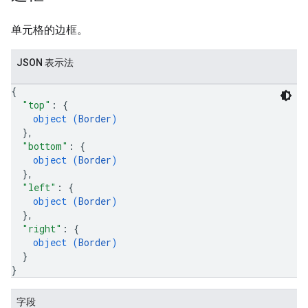
单元格的边框。
JSON 表示法
{
"top"
: 
{
object (
Border
)
}
,
"bottom"
: 
{
object (
Border
)
}
,
"left"
: 
{
object (
Border
)
}
,
"right"
: 
{
object (
Border
)
}
}
字段