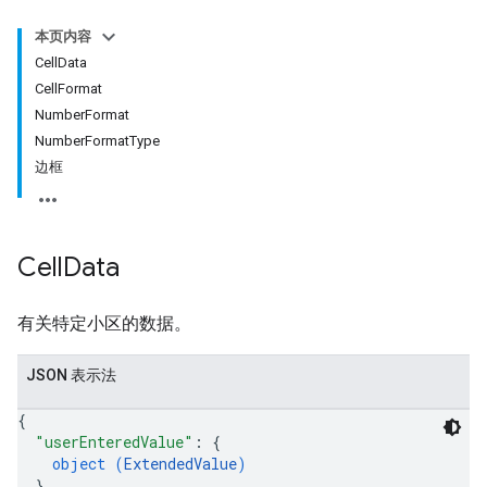
本页内容
CellData
CellFormat
NumberFormat
NumberFormatType
边框
Cell
Data
有关特定小区的数据。
JSON 表示法
{
"userEnteredValue"
: 
{
object (
ExtendedValue
)
}
,