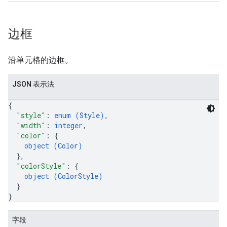
边框
沿单元格的边框。
JSON 表示法
{
"style"
: 
enum (
Style
)
,
"width"
: 
integer
,
"color"
: 
{
object (
Color
)
}
,
"colorStyle"
: 
{
object (
ColorStyle
)
}
}
字段