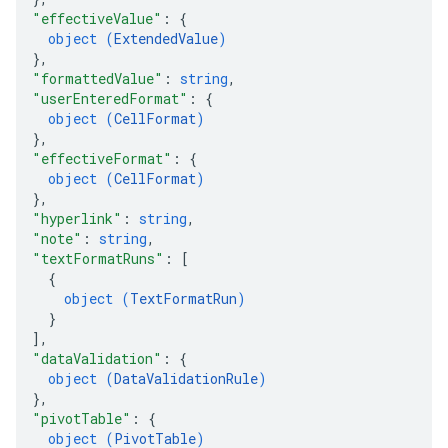
"effectiveValue"
: 
{
object (
ExtendedValue
)
}
,
"formattedValue"
: 
string
,
"userEnteredFormat"
: 
{
object (
CellFormat
)
}
,
"effectiveFormat"
: 
{
object (
CellFormat
)
}
,
"hyperlink"
: 
string
,
"note"
: 
string
,
"textFormatRuns"
: 
[
{
object (
TextFormatRun
)
}
]
,
"dataValidation"
: 
{
object (
DataValidationRule
)
}
,
"pivotTable"
: 
{
object (
PivotTable
)