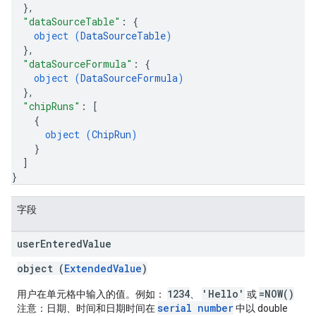
}
,
"dataSourceTable"
: 
{
object (
DataSourceTable
)
}
,
"dataSourceFormula"
: 
{
object (
DataSourceFormula
)
}
,
"chipRuns"
: 
[
{
object (
ChipRun
)
}
]
}
字段
user
Entered
Value
object (
ExtendedValue
)
1234
'Hello'
=NOW()
用户在单元格中输入的值。例如：
、
或
serial number
注意：日期、时间和日期时间在
中以 double