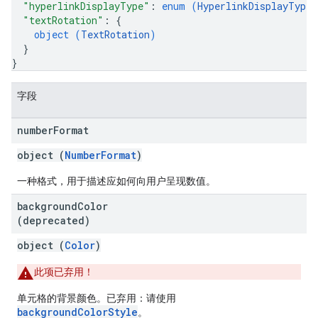
"hyperlinkDisplayType"
: 
enum (
HyperlinkDisplayType
)
"textRotation"
: 
{
object (
TextRotation
)
}
}
字段
number
Format
object (
NumberFormat
)
一种格式，用于描述应如何向用户呈现数值。
background
Color
(deprecated)
object (
Color
)
此项已弃用！
单元格的背景颜色。已弃用：请使用
backgroundColorStyle
。