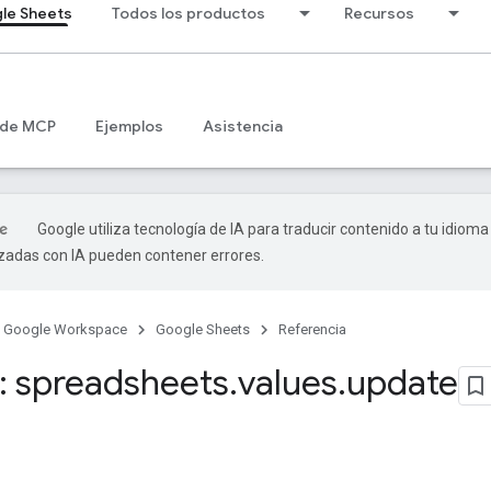
le Sheets
Todos los productos
Recursos
 de MCP
Ejemplos
Asistencia
Google utiliza tecnología de IA para traducir contenido a tu idioma
izadas con IA pueden contener errores.
Google Workspace
Google Sheets
Referencia
 spreadsheets
.
values
.
update