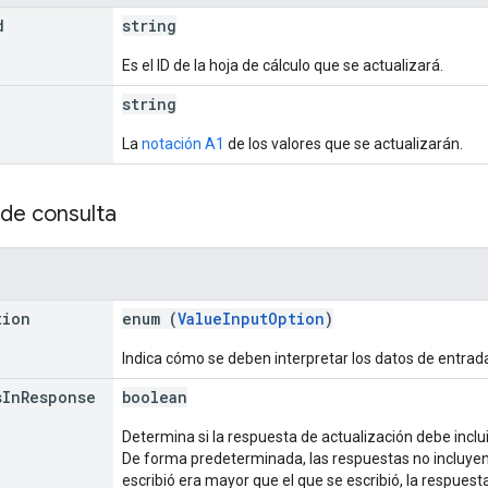
d
string
Es el ID de la hoja de cálculo que se actualizará.
string
La
notación A1
de los valores que se actualizarán.
de consulta
tion
enum (
ValueInputOption
)
Indica cómo se deben interpretar los datos de entrad
s
In
Response
boolean
Determina si la respuesta de actualización debe inclui
De forma predeterminada, las respuestas no incluyen 
escribió era mayor que el que se escribió, la respuesta