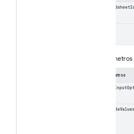
Update
Values
Response
spreadsheet
I
Opción de entrada de valor
Opción de renderización de valores
Bibliotecas cliente
range
Parámetros de consulta
Límites de uso
Parámetros 
Parámetros
value
Input
Op
include
Value