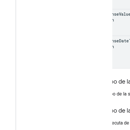
response
Valu
Option
response
Date
Option
Cuerpo de la
El cuerpo de la 
Cuerpo de l
Si se ejecuta de