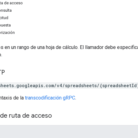
ta de acceso
onsulta
citud
puesta
rización
s en un rango de una hoja de cálculo. El llamador debe especifica
o.
TP
sheets.googleapis.com/v4/spreadsheets/{spreadsheetId
ntaxis de la
transcodificación gRPC
.
de ruta de acceso