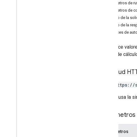
Parámetros de ru
Descripción general
Parámetros de c
append
Cuerpo de la soli
lote
Borrar
Cuerpo de la res
lote
Clear
By
Data
Filter
Alcances de auto
batch
Get
lote
Get
By
Data
Filter
Establece valore
batch
Update
la hoja de cálcul
batch
Update por el filtro de datos
borrar
get
Solicitud HT
update
PUT https://
Tipos
Data
Filter
La URL usa la si
Opción de fecha y hora
Dimensión
Parámetros 
Rango de dimensión
Error
Code
Parámetros
Error
Details