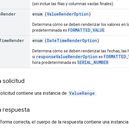
(sin incluir las filas y columnas vacías finales).
e
Render
enum (
ValueRenderOption
)
Determina cómo se deben renderizar los valores en la
FORMATTED_VALUE
predeterminada es
.
Time
Render
enum (
DateTimeRenderOption
)
Determina cómo se deben renderizar las fechas, las h
responseValueRenderOption
FORMATTED_
si
es
SERIAL_NUMBER
hora predeterminada es
.
 solicitud
solicitud contiene una instancia de
ValueRange
.
a respuesta
 forma correcta, el cuerpo de la respuesta contiene una instanci