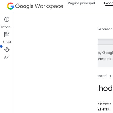
Página principal
Goog
Workspace
Google Sheets
Información
Descripción general
Guías
Referencia
Servidor
Chat
API
traducciones real
API de Sheets
v4
Página principal
Descripción general
Method:
Recursos de REST
hojas de cálculo
Spreadsheets
.
developer
Metadata
En esta página
hojas de cálculo
Solicitud HTTP
hojas de cálculo
.
valores