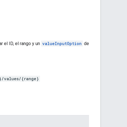
r el ID, el rango y un
valueInputOption
de
}/values/{range}