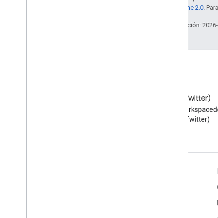
la
licencia Apache 2.0
. Par
Última actualización: 2026
Blog
X (Twitter)
Lea el blog de Google
Sigue a @workspaced
Workspace Developers
X (Twitter)
Google Workspace for Developers
Descripción general de la plataforma
Productos para desarrolladores