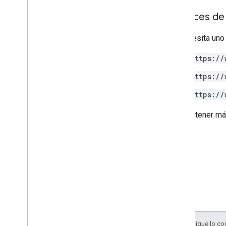
Alcances de 
Se necesita uno
https://
https://
https://
Para obtener má
Salvo que se indique lo con