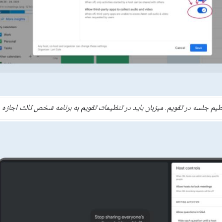
یم جلسه در تقویم. میزبان باید در تنظیمات تقویم به برنامه شخص ثالث اجاز