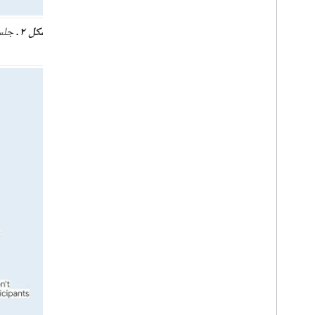
شکل ۲.
جلسا