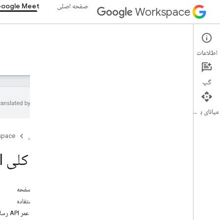
صفحه اصلی
oogle Meet
Workspace
Google Meet
اطلاعات
نمای کلی
راهنما
مرجع
پشتیبانی
گپ
میانای برنامه‌سازی کاربردی
نمای کلی
صفحه اصلی
space
شروع به کار
رضایت OAuth را پیکربندی کنید
نمای کلی Meet Media API
با افزونه‌های SDK برای وب آشنا شوید
نمای کلی
در این صفحه
توسعه دهید
موارد استفاده
تکنیک ها و بهترین شیوه ها
با چرخه عمر API رسانه آشنا شوید