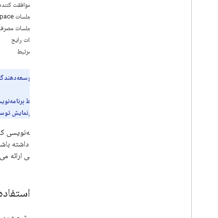
عیب یابی
الزامات موافقت کننده
برای جلسات Google Workspace
REST API را ملاقات کنید
برای جلسات مصرف‌
نمای کلی
اصطلاحات رایج
شروع سریع
مباحث مرتبط
با Meet احراز هویت
با فضاهای ملاقات کار کنید
پیش‌نمایش توسعه‌دهندگا
با کنفرانس ها کار کنید
با شرکت کنندگان کار کنید
با مصنوعات کار کنید
باید در برنامه پیش‌نمایش توسع
پاسخ به رویدادها از Meet
آموزش ها
دسترسی داشته باشید. 
Meet Media API
جلسه فعلی ارائه می
نمای کلی Meet Media API
شروع به کار
شروع سریع
موارد استفاده
توسعه دهید
عیب یابی و رفع خطاها