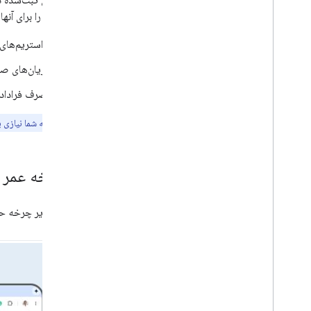
این امکان را برای آنها
با e
CDN On-Premises API آشنا شوید
با Meet e
CDN On-Premises API کار کنید
از استریم‌های
جریان‌های صو
سخت افزار را ملاقات کنید
مشخصات UVC XU API
مصرف فراداده
مهم:
اگر برنامه شما نیازی
با چرخه عمر API رسانه آشنا شوید
تصاویر زیر چرخه حیات Meet Media API را نشا