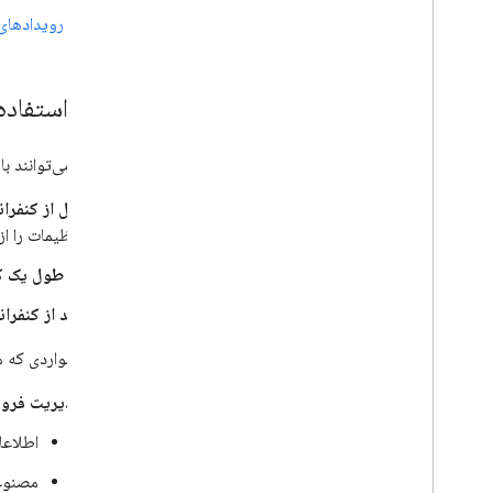
در رویدادها
با e
CDN On-Premises API آشنا شوید
با Meet e
CDN On-Premises API کار کنید
موارد استفاده
سخت افزار را ملاقات کنید
مشخصات UVC XU API
برنامه‌ها می‌توانند با Meet REST API ادغام شوند تا وظایف زیر را انجام دهند
قبل از کنفرا
تنظیمات را از
در طول یک ک
بعد از کنفرا
برخی از مواردی که ممکن است بخواهید از API
مدیریت فرو
اطلاعا
مصنوعا