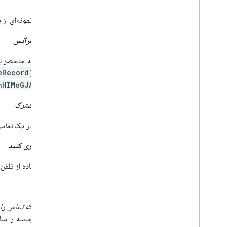
کنفرانس نمونه‌ای از
سابقه کنفرانس
یک شناسه منحصر به 
از قالب
eRecord}
hHIMoGJAJkBCQ
میزبان مشترک
شخصی در یک
تماس
شماره گیری کنید
برای استفاده از تلف
میزبان
شخصی که
تماس را
می‌تواند جلسه را سا