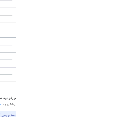
اطلاعات بیشتر، به
مو
توجه:
رابط برنامه‌نویسی کاربردی Meet REST برای ردیابی عملکرد یا ارزیابی کاربر در دامنه شما در نظر گرفته نشده است. داد