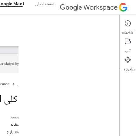
صفحه اصلی
oogle Meet
Workspace
Google Meet
اطلاعات
نمای کلی
راهنما
مرجع
پشتیبانی
گپ
میانای برنامه‌سازی کاربردی
نمای کلی
صفحه اصلی
space
شروع به کار
رضایت OAuth را پیکربندی کنید
نمای کلی Google Meet REST API
با افزونه‌های SDK برای وب آشنا شوید
نمای کلی
در این صفحه
توسعه دهید
موارد استفاده
تکنیک ها و بهترین شیوه ها
اصطلاحات رایج