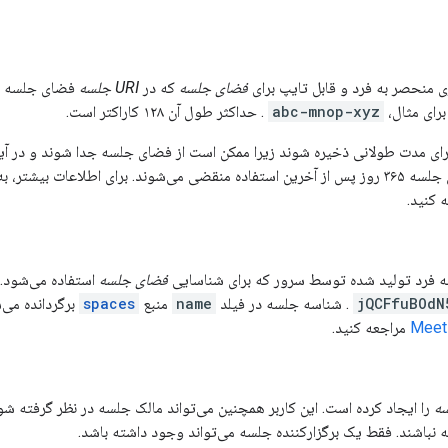
فضای جلسه
که در
URI جلسه
فضای جلسه اس
رای مثال،
abc-mnop-xyz
. حداکثر طول آن ۱۲۸ کاراکتر است.
رای مدت طولانی ذخیره شوند زیرا ممکن است از فضای جلسه جدا شوند و در آی
. برای اطلاعات بیشتر، به
 کنید.
 فرد تولید شده توسط سرور که برای شناسایی
فضای جلسه
استفاده می‌شود.
jQCFfuBOdN
. شناسه جلسه در فیلد
name
منبع
spaces
برگردانده می‌
مراجعه کنید.
ه
را ایجاد کرده است. این کاربر همچنین می‌تواند مالک جلسه در نظر گرفته ش
نباشند. فقط یک برگزارکننده جلسه می‌تواند وجود داشته باشد.