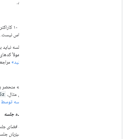
واگذار کند.
کد جلسه
یک رشته ۱۰ کاراکتری منحصر به فرد و قابل تایپ برای
بزرگ حساس نیست. ب
کدهای جلسه نباید ب
شوند. معمولاً کدهای جلسه ۳۶۵ روز پس از آخرین استفاده منقضی می‌شوند
بیشتر بدانید»
مراجعه
نام جلسه
یک شناسه منحصر به
است. برای مثال،
5z
فضای جلسه توسط Meet
برگزارکننده جلسه
کاربری که
فضای جلس
باشند یا
میزبان
جلسه 