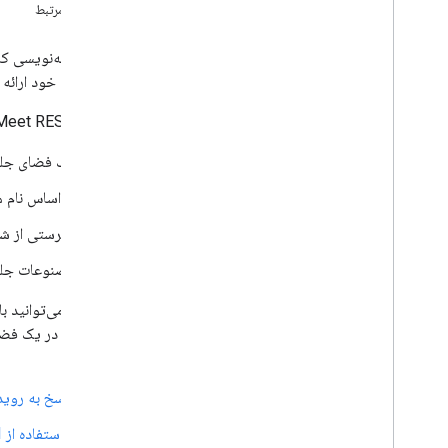
عیب یابی
مباحث مرتبط
REST API را ملاقات کنید
نمای کلی
به کاربران خود ارائه
شروع سریع
با Meet REST API، می‌توانید موارد زیر را انجام دهید:
با Meet احراز هویت
با فضاهای ملاقات کار کنید
یک فضای جلسه 
با کنفرانس ها کار کنید
با شرکت کنندگان کار کنید
بر اساس نام 
با مصنوعات کار کنید
فهرستی از شر
پاسخ به رویدادها از Meet
آموزش ها
مصنوعات جلسه
Meet Media API
می‌توانید در یک فض
نمای کلی Meet Media API
کنید:
شروع به کار
شروع سریع
پاسخ به رویدادها از 
توسعه دهید
با استفاده از API رویدادهای Google Workspace در رویدادها مشترک شوید
عیب یابی و رفع خطاها