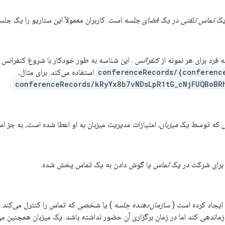
 یک
تماس تلفنی
در یک
فضای جلسه
است. کاربران معمولاً این سناریو را یک جلس
فرد برای هر نمونه از
کنفرانس
. این شناسه به طور خودکار با شروع کنفرانس 
conferenceRecords/{conferenc
استفاده می‌کند. برای مثال،
.
conferenceRecords/kRyYx8b7vNDsLpR1tG_cNjFUQBoBR
که توسط یک
میزبان،
امتیازات مدیریت میزبان به او اعطا شده است، به جز ا
ن برای شرکت در یک
تماس
یا گوش دادن به یک تماس پخش شده.
ایجاد کرده است (
سازمان‌دهنده جلسه
) یا شخصی که تماس را کنترل می‌کند. 
زماندهی کند اما در زمان برگزاری آن حضور نداشته باشد. یک میزبان همچنین می‌