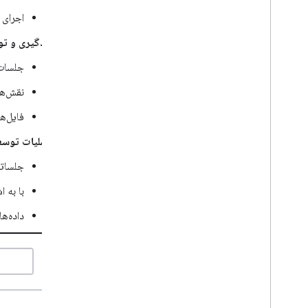
اجرای 
یادگیری و ت
جلسات 
نقش‌ها
فایل‌ه
عملیات توسع
جلساتی
با به 
داده‌ه