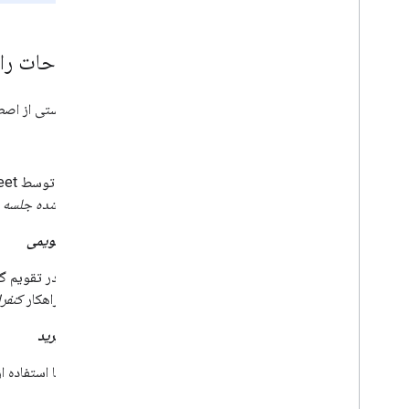
اصطلاحات را
در زیر لیستی از اصطلاحات
مصنوع
فایلی که توسط Meet در پاسخ به یک
سازمان‌دهنده جلسه
ذ
رویداد تقویمی
رویدادی در تقویم گ
می‌تواند راهکار
کنفر
تماس بگیرید
جلسه‌ای با استفاده از Meet، یا برای اطلاع‌رسانی به دیگران مبنی بر شروع یا در حال انجام بودن تماس و امکان پیوستن فور
کنفرانس