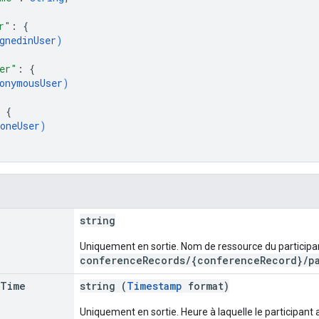
r"
: 
{
gnedinUser
)
er"
: 
{
onymousUser
)
 
{
oneUser
)
string
Uniquement en sortie. Nom de ressource du participan
conferenceRecords/{conferenceRecord}/pa
Time
string (
Timestamp
format)
Uniquement en sortie. Heure à laquelle le participant a