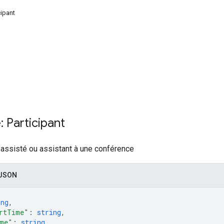
cipant
 Participant
t assisté ou assistant à une conférence
 JSON
ing
,
rtTime"
: 
string
,
ime"
: 
string
,