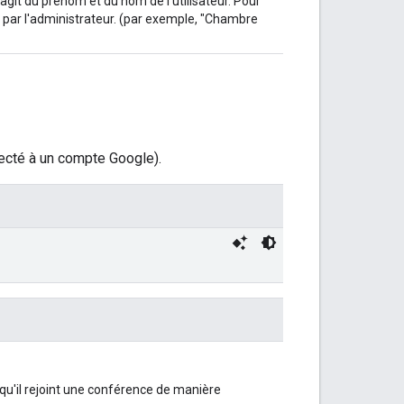
'agit du prénom et du nom de l'utilisateur. Pour
ié par l'administrateur. (par exemple, "Chambre
necté à un compte Google).
squ'il rejoint une conférence de manière