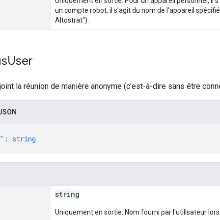
Uniquement en sortie. Pour un appareil personnel, il s
un compte robot, il s'agit du nom de l'appareil spécif
Altostrat").
us
User
rejoint la réunion de manière anonyme (c'est-à-dire sans être con
 JSON
"
: 
string
string
Uniquement en sortie. Nom fourni par l'utilisateur lor