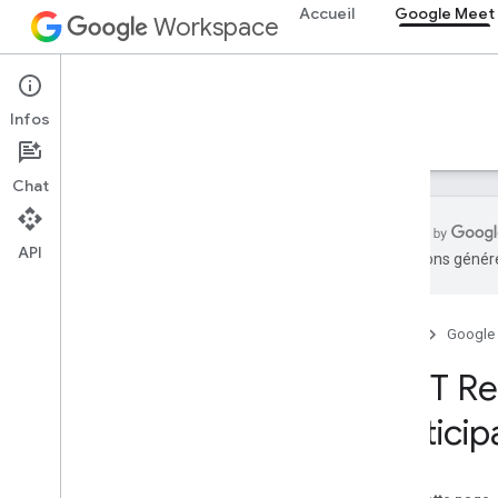
Accueil
Google Meet
Workspace
Google Meet
Infos
Aperçu
Guides
Référence
Assistance
Chat
API
traductions généré
Documentation de référence sur le SDK
et les API Meet
Accueil
Google
SDK des modules
REST Re
complémentaires Meet pour le
Web
particip
Résumé (meet
.
addons
.
screenshare)
Interfaces
Variables