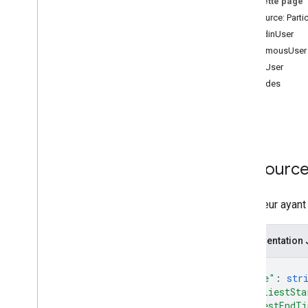
Sur cette page
Ressource: Parti
Résumé (meet
.
addons)
SignedinUser
Interfaces
AnonymousUser
Alias de type
PhoneUser
Variables
Méthodes
get
Résumé (meet
.
addons
.
coactivity)
list
Interfaces
Alias de type
Ressource:
API REST Meet
v2
Aperçu
Utilisateur ayan
Ressources REST
Représentation
conference
Records
conference
Records
.
participants
{
Aperçu
"name"
: 
str
get
"earliestSta
"latestEndT
list