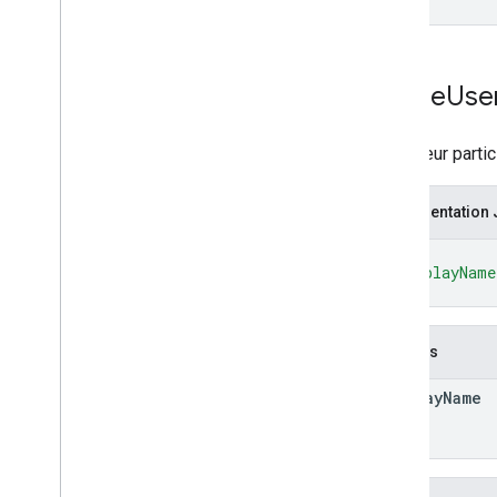
Phone
Use
Utilisateur part
Représentation
{
"displayName
}
Champs
display
Name