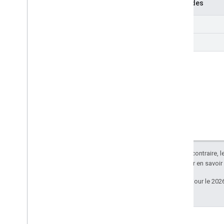
Méthodes
get
list
Sauf indication contraire, 
Apache 2.0
. Pour en savoir
Dernière mise à jour le 202