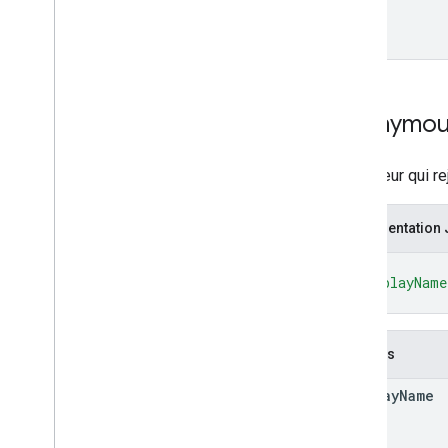
Anonymo
Utilisateur qui 
Représentation
{
"displayName
}
Champs
display
Name