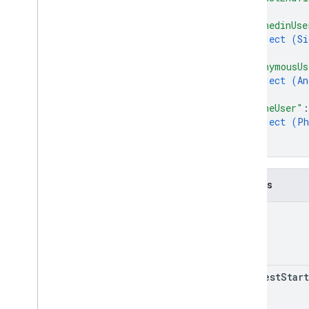
conference
Records
.
participants
.
"signedinUse
participant
Sessions
object (
Si
conference
Records
.
recordings
}
,
conference
Records
.
smart
Notes
"anonymousUs
conference
Records
.
transcripts
object (
An
conference
Records
.
transcripts
.
}
,
entries
"phoneUser"
:
espaces
object (
Ph
}
Types
}
Destination
Docs
Bibliothèques clientes
Champs
Téléchargements de bibliothèques
clientes
name
Limites d'utilisation
API Meet Media
Client de référence C++
earliest
Start
Client de référence Type
Script
API REST Meet