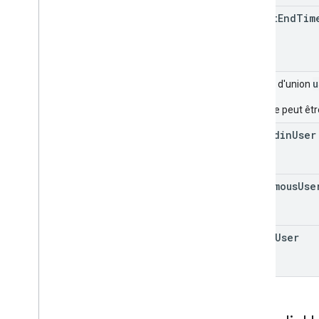
latest
End
Tim
Canaux de données de l'API
Meet Media
Résumé des ressources
Interfaces
u
Champ d'union
Alias de type
user
ne peut êtr
signedin
User
anonymous
Use
phone
User