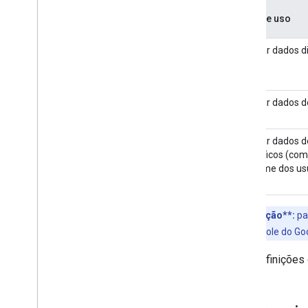
Ver e editar limites de cota
Caso de uso
Criar um serviço de chaves de
Acessar dados d
criptografia
Visão geral
Configurar seu serviço
Acessar dados do
Criptografar dados e descriptografar
Referência da API
Acessar dados d
específicos (com
Gerenciar arquivos criptografados
do lado do cliente
em nome dos usu
Como usar a API Drive
Importar arquivos em massa
**Observação**:
pa
de uso
no console do Go
Inscrever-se em eventos do Google
Workspace
Para definições
Visão geral
Tipos de evento
Escolher escopos