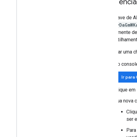
Credencia
Crie uma assinatura
Receber detalhes sobre uma assinatura
Listar assinaturas
Uma chave de AP
Atualizar ou renovar uma assinatura
AIzaSyDaGmWK
Resolver erros e reativar uma assinatura
publicamente de
Excluir uma inscrição
compartilhament
Faça um teste: observe eventos do
Google Meet com Python
Para criar uma c
Referência da API
No consol
Limites e cotas
Notas da versão
Ir para
Clique em
Sua nova c
Cliq
ser 
Para