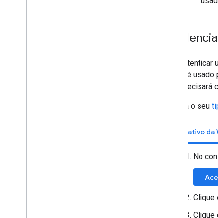
usad
Credenciai
Para autenticar 
cliente é usado 
você precisará c
Escolha o seu
t
Aplicativo da
No con
Ace
Clique
Clique