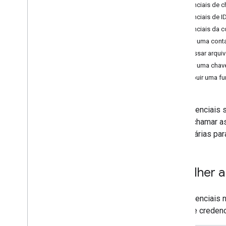
Credenciais de c
Configurar a permissão do OAuth
Credenciais de I
Criar credenciais de acesso
Credenciais da c
Criar uma cont
Configurar servidores MCP
Acessar arqui
Configurar servidores MCP do
Criar uma chav
Google Workspace
Atribuir uma f
Permitir que agentes de IA
pesquisem no Google Workspace
Configurar a segurança para
servidores MCP
As credenciais 
possa chamar as
Crie com IA
necessárias par
Visão geral
Usar modelos de linguagem grandes
(LLMs)
Escolher a
Gerenciar acesso e uso
As credenciais 
Gerenciar credenciais de APIs
tipos de credenc
Ver e desativar APIs
Monitorar métricas para APIs