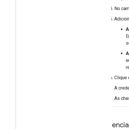
No ca
Adicion
A
E
s
A
r
Clique
A cred
As chav
Credenciai