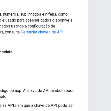
s, números, sublinhados e hifens, como
o é usado para acessar dados disponíveis
hados usando a configuração de
es, consulte
Gerenciar chaves de API
.
enciais
.
código de app. A chave de API também pode
jeto.
s e as APIs em que a chave de API pode ser