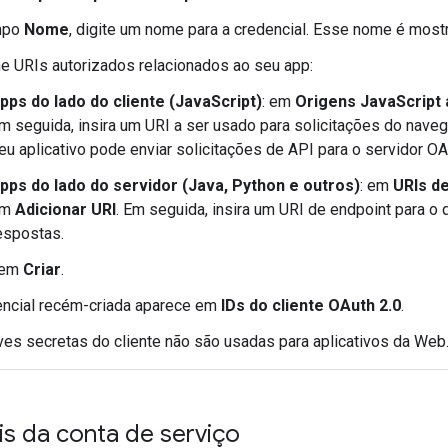
mpo
Nome
, digite um nome para a credencial. Esse nome é mos
e URIs autorizados relacionados ao seu app:
pps do lado do cliente (JavaScript)
: em
Origens JavaScript 
m seguida, insira um URI a ser usado para solicitações do naveg
eu aplicativo pode enviar solicitações de API para o servidor OA
pps do lado do servidor (Java, Python e outros)
: em
URIs d
em
Adicionar URI
. Em seguida, insira um URI de endpoint para o 
espostas.
 em
Criar
.
encial recém-criada aparece em
IDs do cliente OAuth 2.0
.
es secretas do cliente não são usadas para aplicativos da Web
s da conta de serviço