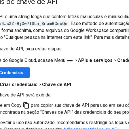
is de chave de API
I é uma string longa que contém letras maiúsculas e minúscula
a4JsXZ-HjGw7ISLn_3namBGewQe
. Esse método de autenticaçã
 forma anônima, como arquivos do Google Workspace compartil
o "Qualquer pessoa na Internet com este link". Para mais detalh
have de API, siga estas etapas:
menu
e do Google Cloud, acesse Menu
>
APIs e serviços
>
Cred
 Credenciais
Criar credenciais
>
Chave de API
.
have de API será exibida.
content_copy
ue em Copy
para copiar sua chave de API para uso em seu 
encontrada na seção "Chaves de API" das credenciais do seu pro
 evitar o uso não autorizado, recomendamos restringir os locai