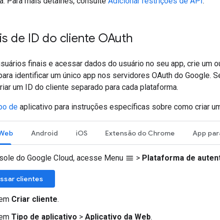
a. Para mais detalhes, consulte
Adicionar restrições de API
.
s de ID do cliente OAuth
usuários finais e acessar dados do usuário no seu app, crie um o
para identificar um único app nos servidores OAuth do Google. S
riar um ID do cliente separado para cada plataforma.
ipo de
aplicativo para instruções específicas sobre como criar um
 Web
Android
iOS
Extensão do Chrome
App par
sole do Google Cloud, acesse Menu
>
Plataforma de auten
menu
ssar clientes
 em
Criar cliente
.
 em
Tipo de aplicativo
>
Aplicativo da Web
.