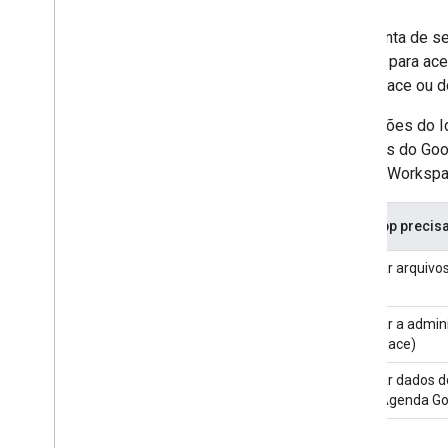
Uma conta de se
serviço para ac
Workspace ou do
As funções do I
recursos do Goo
Google Workspac
Se o app precisa
Acessar arquivos
Realizar a admin
Workspace)
Acessar dados do
ou da Agenda Go