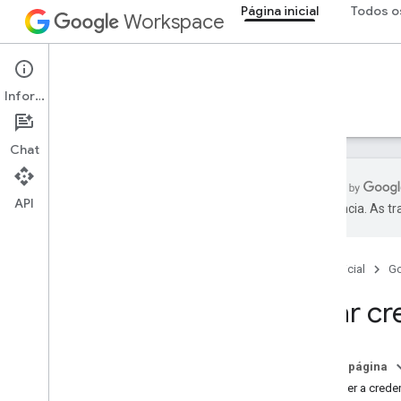
Página inicial
Todos o
Workspace
Página inicial
Informações
Visão geral
Explorador
Guias
Suporte
Chat
API
preferência. As t
Começar
Visão geral
Página inicial
G
Criar um projeto do Google Cloud
Ativar APIs do Google Workspace
Criar c
Instalar ferramentas para
desenvolvedores
Nesta página
Configurar a autenticação
Escolher a crede
Visão geral