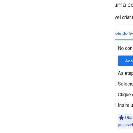
Criar uma c
É possível cria
No con
Ace
As eta
Seleci
Clique
Insira 
Obse
possível