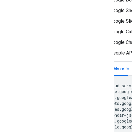
Google Sh
Google Sl
Google Ca
Google Ch
People AP
Befehlszeile
gcloud
serv
drive.googl
docs.google
sheets.goog
slides.goog
calendar-js
chat.google
people.goog