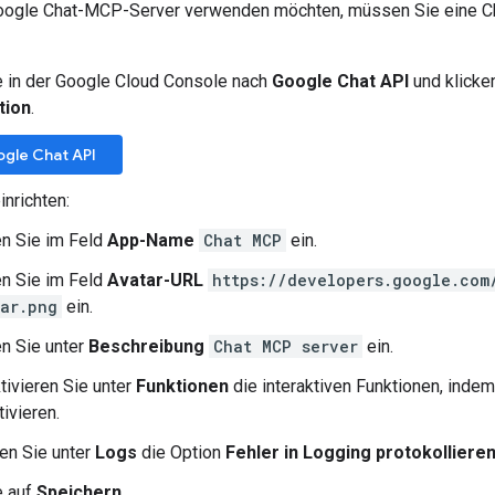
ogle Chat-MCP-Server verwenden möchten, müssen Sie eine Ch
 in der Google Cloud Console nach
Google Chat API
und klicke
tion
.
gle Chat API
inrichten:
n Sie im Feld
App-Name
Chat MCP
ein.
n Sie im Feld
Avatar-URL
https://developers.google.com
ar.png
ein.
n Sie unter
Beschreibung
Chat MCP server
ein.
tivieren Sie unter
Funktionen
die interaktiven Funktionen, inde
ivieren.
en Sie unter
Logs
die Option
Fehler in Logging protokolliere
e auf
Speichern
.