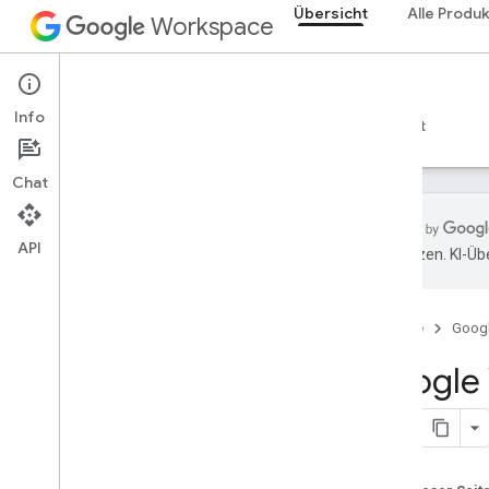
Übersicht
Alle Produ
Workspace
Übersicht
Info
Übersicht
Entdecker
Leitfäden
Support
Chat
API
übersetzen. KI-Üb
Los gehts
Übersicht
Startseite
Goog
Google Cloud-Projekt erstellen
Google Workspace APIs aktivieren
Google 
Entwicklertools installieren
Authentifizierung einrichten
Übersicht