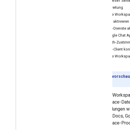
Auf dieser Seit
OAuth-Zustimmung konfigurieren
Vorbereitung
Anmeldedaten für den Zugriff erstellen
Google Workspac
APIs aktivieren
MCP-Server einrichten
MCP-Dienste ak
Google Workspace-MCP-Server
konfigurieren
Google Chat Ap
KI-Agenten in Google Workspace
OAuth-Zustimm
suchen lassen
MCP-Client kon
Sicherheit für MCP-Server
Google Workspac
konfigurieren
Mit KI entwickeln
Entwicklervorschau
Übersicht
bietet.
Large Language Models (LLMs)
verwenden
Google Workspa
Workspace-Daten
Zugriff und Nutzung verwalten
Anwendungen wie
Anmeldedaten für APIs verwalten
Google Docs, Go
APIs ansehen und deaktivieren
Workspace-Produ
Messwerte für APIs überwachen