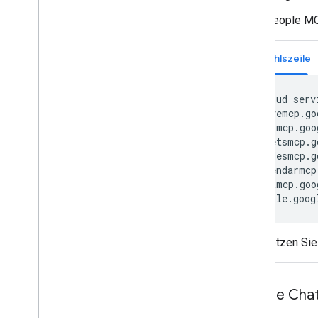
People M
Befehlszeile
gcloud
serv
drivemcp.go
docsmcp.goo
sheetsmcp.g
slidesmcp.g
calendarmcp
chatmcp.goo
people.goog
Ersetzen Si
Google Chat