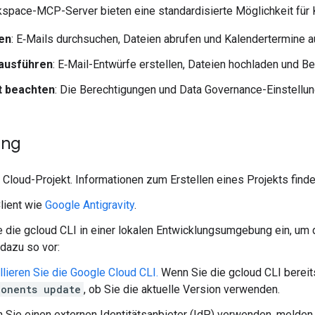
space-MCP-Server bieten eine standardisierte Möglichkeit für 
en
: E‑Mails durchsuchen, Dateien abrufen und Kalendertermine au
ausführen
: E‑Mail-Entwürfe erstellen, Dateien hochladen und B
t beachten
: Die Berechtigungen und Data Governance-Einstell
ung
 Cloud-Projekt. Informationen zum Erstellen eines Projekts find
lient wie
Google Antigravity
.
e die gcloud CLI in einer lokalen Entwicklungsumgebung ein, um 
dazu so vor:
llieren Sie die Google Cloud CLI.
Wenn Sie die gcloud CLI bereits
ponents update
, ob Sie die aktuelle Version verwenden.
Sie einen externen Identitätsanbieter (IdP) verwenden, melden Si