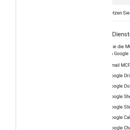
Ersetzen Si
MCP-Dienste
Damit Sie die M
in Ihrem Google 
Gmail MCP
Google Dr
Google D
Google Sh
Google Sl
Google Ca
Google Ch