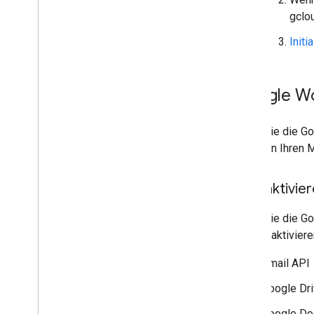
Abo erstellen
gclo
Details zu einem Abo abrufen
Abos auflisten
Initi
Abo aktualisieren oder verlängern
Fehler beheben und Abo reaktivieren
Abos löschen
Google Wo
Ausprobieren – Google Meet-
Ereignisse mit Python beobachten
Wenn Sie die Go
API-Referenz
und dann Ihren M
Limits und Kontingente
Versionshinweise
APIs aktivie
Wenn Sie die G
Projekt aktiviere
Gmail API
Google Dr
Google Do