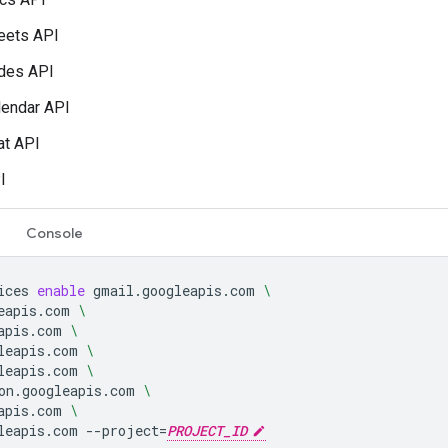
eets API
ides API
lendar API
at API
I
Console
ices
enable
gmail.googleapis.com
\
eapis.com
\
apis.com
\
leapis.com
\
leapis.com
\
on.googleapis.com
\
apis.com
\
leapis.com
--project
=
PROJECT_ID