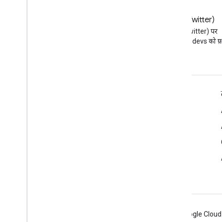
ब्लॉग
X (Twitter)
Google Workspace डेवलपर ब्लॉग
X (Twitter) पर
पढ़ें
@workspacedevs को फ़ॉ
डेवलपर के लिए Google Workspace
प्लैटफ़ॉर्म की खास जानकारी
डेवलपर के लिए प्रॉडक्ट
रिलीज़ टिप्पणियां
डेवलपर सहायता
सेवा की शर्तों
Android
Chrome
Firebase
Google Cloud