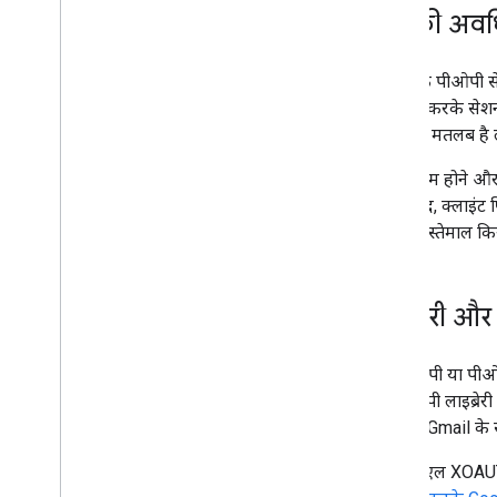
सत्र की अवधि
भेजने वाले के संसाधन
Gmail के लिए एएमपी
Gmail के पीओपी से
एक साथ कई ईमेल भेजने वालों के लिए दिशा-
निर्देश
इस्तेमाल करके सेशन
ईमेल सीएसएस
सेशन का मतलब है
ईमेल मार्कअप
समय खत्म होने और 
ईमेल प्रमोशन
इसके बाद, क्लाइंट 
ईमेल पर मिलने वाली प्रतिक्रियाएं
करें कि इस्तेमाल क
Android कॉन्टेंट देने वाला
खास जानकारी
लाइब्रेरी और
ऐप्लिकेशन का नमूना डाउनलोड करें
कॉन्टेंट देने वाले के बारे में बुनियादी बातें
आईएमएपी या पीओपी
बढ़ाएं और ऑटोमेट करें
एसएमटीपी लाइब्रेरी 
ऐड-ऑन
तक इन्हें Gmail 
Apps Script
एसएएसएल XOA