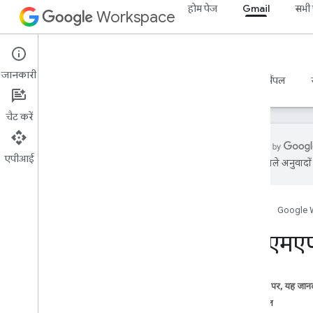
होम पेज
Gmail
सभी प
Workspace
Gmail
जानकारी
खास जानकारी
गाइड
रेफ़रंस
एमसीपी सर्वर
सैंपल
चैट करें
एपीआई
एआई से मिले अनुवादों म
शुरू करना
Gmail API की खास जानकारी
होम पेज
Google 
Google Workspace का इस्तेमाल शुरू
करना
आईएमएप
OAuth के लिए सहमति देना
Gmail API
इस पेज पर, यह जानक
पुष्टि करना और अनुमति देना
प्रोटोकॉल
क्विकस्टार्ट