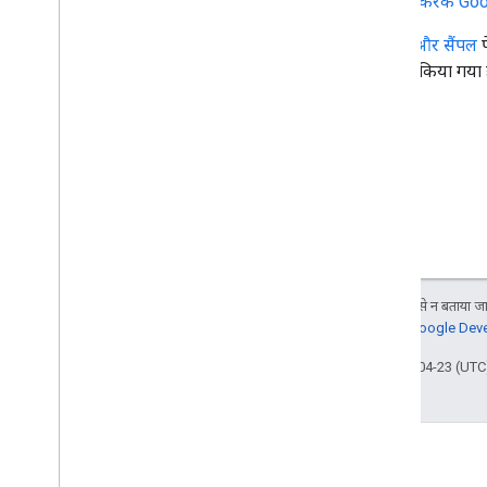
इस्तेमाल करके Go
लाइब्रेरी और सैंपल
प
इस्तेमाल किया गया ह
जब तक कुछ अलग से न बताया जाए
जानकारी के लिए,
Google Devel
आखिरी बार 2026-04-23 (UTC)