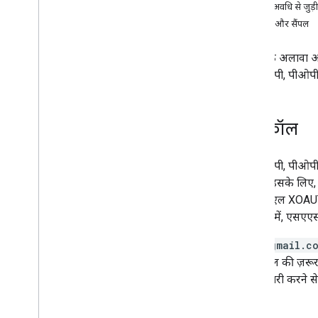
सत्र की अवधि से जुड़ी
ईमेल बनाना और भेजना
लाइब्रेरी और सैंपल
मेलबॉक्स मैनेज करना
सेटिंग मैनेज करें
Gmail के अलावा अन
तकनीक और सबसे सही तरीके
आईएमएपी, पीओपी, और
समस्या हल करें
Email Settings API से माइग्रेट करना
प्रोटोकॉल
Gmail के लिए आईएमएपी
खास जानकारी
आईएमएपी, पीओपी, औ
XOAUTH2 प्रक्रिया
करते हैं. इसके लि
लाइब्रेरी और सैंपल
एसएएसएल XOAUTH2 क
आईएमएपी एक्सटेंशन
दस्तावेज़
में, एसएएस
पोस्टमास्टर टूल API
imap.gmail.c
खास जानकारी
एसएसएल की ज़रूरत
क्विकस्टार्ट
कमांड जारी करने से 
निम्न काम कैसे किए जाते हैं
.
.
.
समस्या हल करें