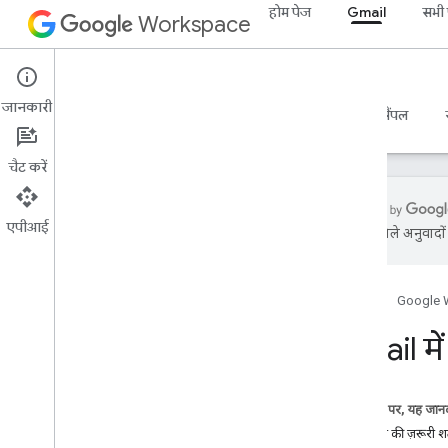
होम पेज
Gmail
सभी प
Workspace
Gmail
जानकारी
खास जानकारी
गाइड
रेफ़रंस
एमसीपी सर्वर
सैंपल
चैट करें
एपीआई
एआई से मिले अनुवादों म
शुरू करना
Gmail API की खास जानकारी
होम पेज
Google 
Google Workspace का इस्तेमाल शुरू
करना
Gmail मे
OAuth के लिए सहमति देना
Gmail API
इस पेज पर, यह जानक
पुष्टि करना और अनुमति देना
डिलीवरी की ज़रूरी शर्त
क्विकस्टार्ट