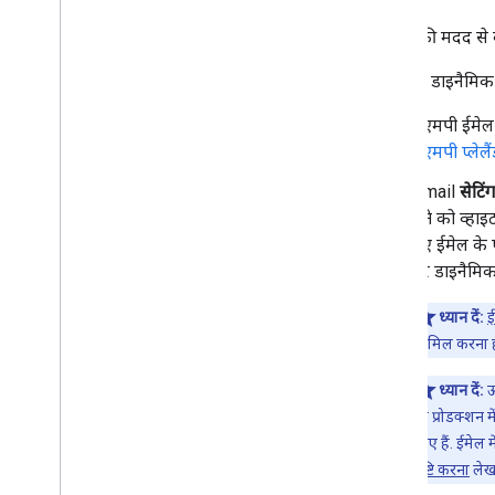
ईमेल बनाना और भेजना
एएमपी की मदद से क
मेलबॉक्स मैनेज करना
सेटिंग मैनेज करें
Gmail में डाइनैमिक
तकनीक और सबसे सही तरीके
एएमपी ईमेल 
समस्या हल करें
एएमपी प्लेलै
Email Settings API से माइग्रेट करना
Gmail
सेटिं
Gmail के लिए आईएमएपी
पते को व्हा
खास जानकारी
गए ईमेल के ए
XOAUTH2 प्रक्रिया
पर डाइनैमिक
लाइब्रेरी और सैंपल
आईएमएपी एक्सटेंशन
ध्यान दें:
ई
शामिल करना ह
पोस्टमास्टर टूल API
ध्यान दें:
ऊ
खास जानकारी
कि प्रोडक्शन म
क्विकस्टार्ट
किए हैं. ईमेल 
निम्न काम कैसे किए जाते हैं
.
.
.
पुष्टि करना
लेख प
समस्या हल करें