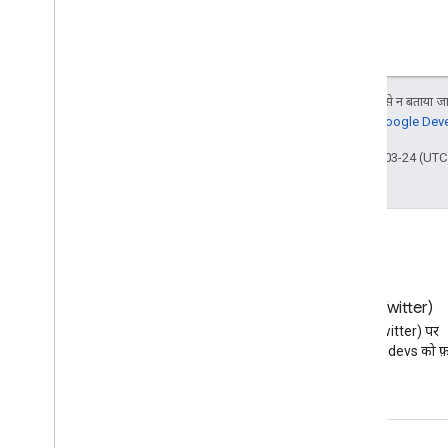
Android कॉन्टेंट देने वाला
खास जानकारी
ऐप्लिकेशन का नमूना डाउनलोड करें
कॉन्टेंट देने वाले के बारे में बुनियादी बातें
जब तक कुछ अलग से न बताया जाए
जानकारी के लिए,
Google Devel
बढ़ाएं और ऑटोमेट करें
आखिरी बार 2025-03-24 (UTC)
ऐड-ऑन
Apps Script
ब्लॉग
X (Twitter)
Google Workspace डेवलपर ब्लॉग
X (Twitter) पर
पढ़ें
@workspacedevs को फ़ॉ