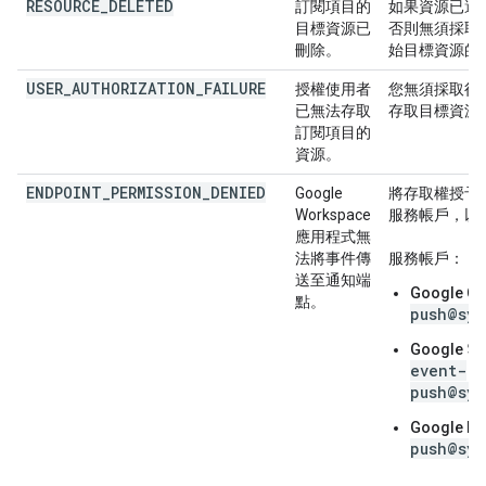
RESOURCE_DELETED
訂閱項目的
如果資源已還
目標資源已
否則無須採取
刪除。
始目標資源的
USER_AUTHORIZATION_FAILURE
授權使用者
您無須採取行
已無法存取
存取目標資源
訂閱項目的
資源。
ENDPOINT_PERMISSION_DENIED
Google
將存取權授予 Go
Workspace
服務帳戶，以
應用程式無
法將事件傳
服務帳戶：
送至通知端
Google C
點。
push@sys
Google
event-
push@sys
Google M
push@sys