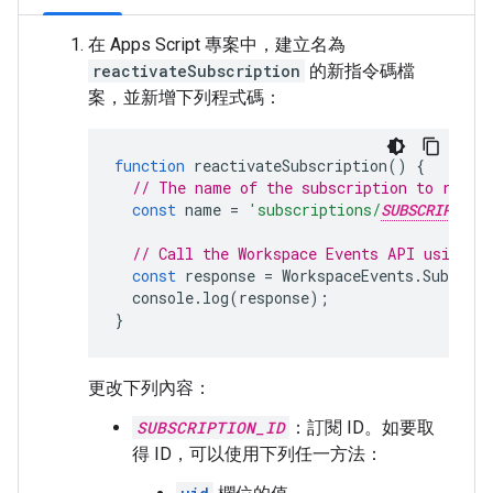
在 Apps Script 專案中，建立名為
reactivateSubscription
的新指令碼檔
案，並新增下列程式碼：
function
reactivateSubscription
()
{
// The name of the subscription to react
const
name
=
'subscriptions/
SUBSCRIPTION
// Call the Workspace Events API using t
const
response
=
WorkspaceEvents
.
Subscrip
console
.
log
(
response
);
}
更改下列內容：
SUBSCRIPTION_ID
：訂閱 ID。如要取
得 ID，可以使用下列任一方法：