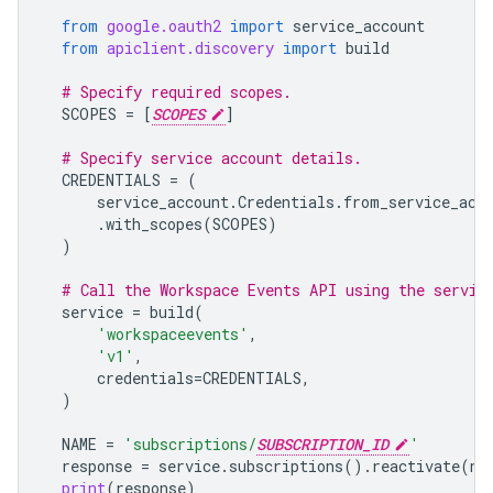
from
google.oauth2
import
service_account
from
apiclient.discovery
import
build
# Specify required scopes.
SCOPES
=
[
SCOPES
]
# Specify service account details.
CREDENTIALS
=
(
service_account
.
Credentials
.
from_service_acc
.
with_scopes
(
SCOPES
)
)
# Call the Workspace Events API using the servic
service
=
build
(
'workspaceevents'
,
'v1'
,
credentials
=
CREDENTIALS
,
)
NAME
=
'subscriptions/
SUBSCRIPTION_ID
'
response
=
service
.
subscriptions
()
.
reactivate
(
na
print
(
response
)