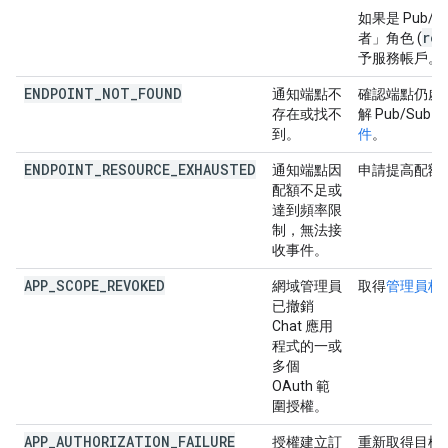
如果是 Pub/S
rol
者」
角色 (
予服務帳戶。
ENDPOINT_NOT_FOUND
通知端點不
確認端點仍處
存在或找不
解 Pub/Su
到。
件
。
ENDPOINT_RESOURCE_EXHAUSTED
通知端點因
申請提高配額
配額不足或
達到頻率限
制，無法接
收事件。
APP_SCOPE_REVOKED
網域管理員
取得
管理員核
已撤銷
Chat 應用
程式的一或
多個
OAuth 範
圍授權。
APP_AUTHORIZATION_FAILURE
授權建立訂
重新取得目標