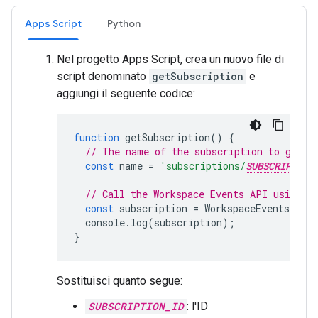
Apps Script
Python
Nel progetto Apps Script, crea un nuovo file di
script denominato
getSubscription
e
aggiungi il seguente codice:
function
getSubscription
()
{
// The name of the subscription to get.
const
name
=
'subscriptions/
SUBSCRIPTION
// Call the Workspace Events API using t
const
subscription
=
WorkspaceEvents
.
Subs
console
.
log
(
subscription
);
}
Sostituisci quanto segue:
SUBSCRIPTION_ID
: l'ID