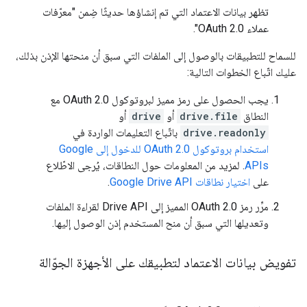
تظهر بيانات الاعتماد التي تم إنشاؤها حديثًا ضِمن "معرّفات
عملاء OAuth 2.0".
للسماح للتطبيقات بالوصول إلى الملفات التي سبق أن منحتها الإذن بذلك،
عليك اتّباع الخطوات التالية:
يجب الحصول على رمز مميز لبروتوكول OAuth 2.0 مع
النطاق
drive.file
أو
drive
أو
drive.readonly
باتّباع التعليمات الواردة في
استخدام بروتوكول OAuth 2.0 للدخول إلى Google
APIs
. لمزيد من المعلومات حول النطاقات، يُرجى الاطّلاع
على
اختيار نطاقات Google Drive API
.
مرِّر رمز OAuth 2.0 المميز إلى Drive API لقراءة الملفات
وتعديلها التي سبق أن منح المستخدم إذن الوصول إليها.
تفويض بيانات الاعتماد لتطبيقك على الأجهزة الجوّالة