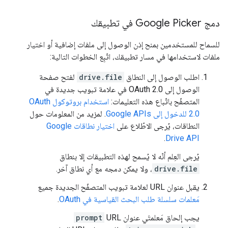
دمج Google Picker في تطبيقك
للسماح للمستخدمين بمنح إذن الوصول إلى ملفات إضافية أو اختيار
ملفات لاستخدامها في مسار تطبيقك، اتّبِع الخطوات التالية:
اطلب الوصول إلى النطاق
drive.file
لفتح صفحة
الوصول إلى OAuth 2.0 في علامة تبويب جديدة في
المتصفّح باتّباع هذه التعليمات:
استخدام بروتوكول OAuth
2.0 للدخول إلى Google APIs
. لمزيد من المعلومات حول
النطاقات، يُرجى الاطّلاع على
اختيار نطاقات Google
.
Drive API
يُرجى العِلم أنّه لا يُسمح لهذه التطبيقات إلا بنطاق
drive.file
، ولا يمكن دمجه مع أي نطاق آخر.
يقبل عنوان URL لعلامة تبويب المتصفّح الجديدة جميع
مَعلمات سلسلة طلب البحث القياسية في OAuth
.
يجب إلحاق مَعلمتَي عنوان URL
prompt