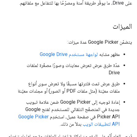
على Drive، ما يوفّر طريقة آمنة ومصرّحًا بها للتفاعل مع ملفاتهم.
الميزات
يتضمّن Google Picker عدة ميزات:
مظهر مشابه
لواجهة مستخدم Google Drive
عدّة طرق عرض تعرض معاينات وصورًا مصغّرة لملفات
Drive
طرق عرض تمت فلترتها مسبقًا ولا تعرض سوى أنواع
ملفات معيّنة (مثل ملفات PDF أو الصور) أو مجلدات معيّنة
إعادة توجيه إلى Google Picker ضمن علامة تبويب
جديدة في المتصفّح التلقائي للمستخدم لفتح Google
Picker API في صفحة عميل، استخدِم
Google Picker
API لتطبيقات الويب
بدلاً من ذلك.
يُرجى العِلم أنّه على الرغم من إمكانية اختيار الملفات وتحميلها باستخدام