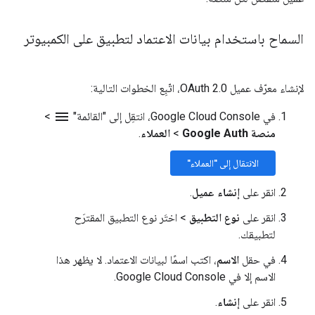
السماح باستخدام بيانات الاعتماد لتطبيق على الكمبيوتر
لإنشاء معرّف عميل OAuth 2.0، اتّبِع الخطوات التالية:
menu
في Google Cloud Console، انتقِل إلى "القائمة"
>
منصة Google Auth
>
العملاء
.
الانتقال إلى "العملاء"
انقر على
إنشاء عميل
.
انقر على
نوع التطبيق
>
اختَر نوع التطبيق المقترَح
لتطبيقك.
في حقل
الاسم
، اكتب اسمًا لبيانات الاعتماد. لا يظهر هذا
الاسم إلا في Google Cloud Console.
انقر على
إنشاء
.