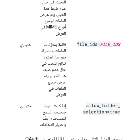
البحث. في حال
عدم ضبط هذا
الخيار، يتم عرض
الملفات لجميع
أنواع MIME في
العرض.
file
_
ids=
FILE
_
IDS
قائمة بمعرّفات
اختياري
الملفات مفصولة
بفواصل لفلترة
نتائج البحث في
حال عدم ضبط
هذا الخيار، يتم
عرض جميع
الملفات في
العرض.
allow
_
folder
_
إذا كانت القيمة
اختياري
selection=true
صحيحة، يُسمح
للمستخدم أيضًا
باختيار المجلدات.
يعرض المثال التالي طلب عنوان URL لمنح إذن OAuth