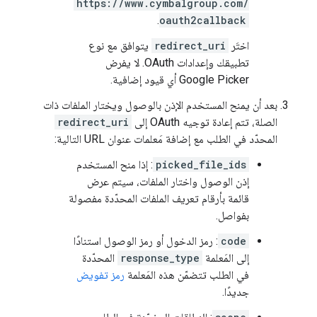
https://www.cymbalgroup.com/
.
oauth2callback
اختَر
redirect_uri
يتوافق مع نوع
تطبيقك وإعدادات OAuth. لا يفرض
Google Picker أي قيود إضافية.
بعد أن يمنح المستخدم الإذن بالوصول ويختار الملفات ذات
الصلة، تتم إعادة توجيه OAuth إلى
redirect_uri
المحدّد في الطلب مع إضافة مَعلمات عنوان URL التالية:
picked_file_ids
: إذا منح المستخدم
إذن الوصول واختار الملفات، سيتم عرض
قائمة بأرقام تعريف الملفات المحدّدة مفصولة
بفواصل.
code
: رمز الدخول أو رمز الوصول استنادًا
إلى المَعلمة
response_type
المحدّدة
في الطلب تتضمّن هذه المَعلمة
رمز تفويض
جديدًا.