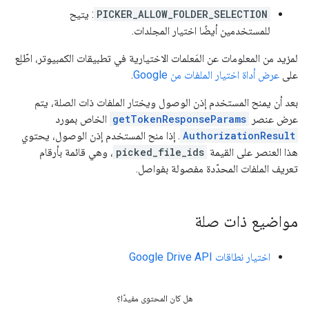
PICKER_ALLOW_FOLDER_SELECTION
: يتيح
للمستخدمين أيضًا اختيار المجلدات.
لمزيد من المعلومات عن المَعلمات الاختيارية في تطبيقات الكمبيوتر، اطّلِع
على
عرض أداة اختيار الملفات من Google
.
بعد أن يمنح المستخدم إذن الوصول ويختار الملفات ذات الصلة، يتم
عرض عنصر
getTokenResponseParams
الخاص بمورد
AuthorizationResult
. إذا منح المستخدم إذن الوصول، يحتوي
هذا العنصر على القيمة
picked_file_ids
، وهي قائمة بأرقام
تعريف الملفات المحدّدة مفصولة بفواصل.
مواضيع ذات صلة
اختيار نطاقات Google Drive API
هل كان المحتوى مفيدًا؟