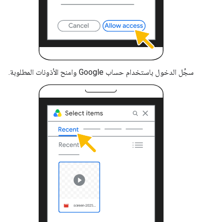
سجِّل الدخول باستخدام حساب Google وامنح الأذونات المطلوبة.