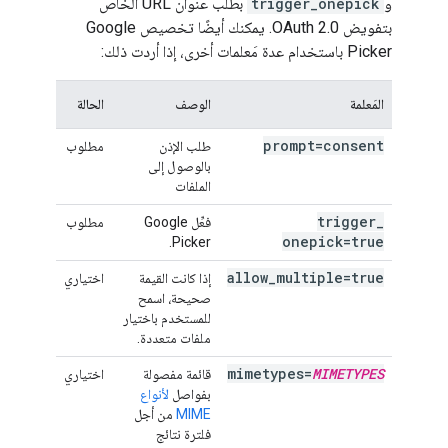
و
trigger_onepick
بطلب عنوان URL الخاص
بتفويض OAuth 2.0. يمكنك أيضًا تخصيص Google
Picker باستخدام عدة مَعلمات أخرى، إذا أردت ذلك:
المَعلمة
الوصف
الحالة
prompt=consent
طلب الإذن
مطلوب
بالوصول إلى
الملفات
trigger
_
فعِّل Google
مطلوب
onepick=true
Picker.
allow
_
multiple=true
إذا كانت القيمة
اختياري
صحيحة، اسمح
للمستخدم باختيار
ملفات متعددة.
mimetypes=
MIMETYPES
قائمة مفصولة
اختياري
بفواصل
لأنواع
MIME
من أجل
فلترة نتائج