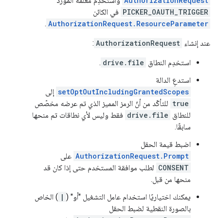
AuthorizationRequest
واستخدِم مَعلمة المورد
PICKER_OAUTH_TRIGGER
في الكائن
.
AuthorizationRequest.ResourceParameter
عند إنشاء
AuthorizationRequest
:
استخدِم النطاق
drive.file
.
استدعِ الدالة
setOptOutIncludingGrantedScopes
إلى
true
للتأكّد من أنّ الرمز المميز الذي تم عرضه مخصّص
للنطاق
drive.file
فقط وليس لأي نطاقات تم منحها
سابقًا.
اضبط قيمة الحقل
AuthorizationRequest.Prompt
على
CONSENT
لطلب موافقة المستخدم حتى إذا كان قد
منحها من قبل.
يمكنك اختياريًا استخدام عامل التشغيل "أو" (
|
) الخاص
بالصورة النقطية لضبط الحقل