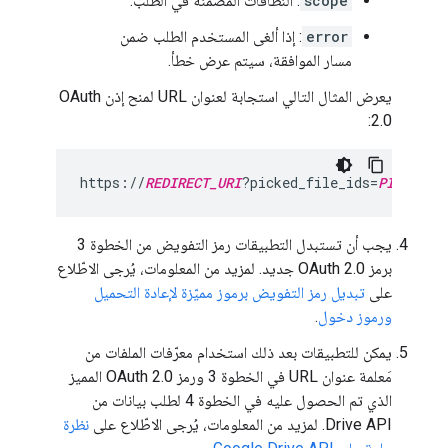
scope
: النطاقات المضمّنة في الطلب.
error
: إذا ألغى المستخدم الطلب ضمن
مسار الموافقة، سيتم عرض خطأ.
يعرض المثال التالي استجابة لعنوان URL لمنح إذن OAuth
2.0:
https://
REDIRECT_URI
?picked_file_ids=
PICKED_F
يجب أن تستبدل التطبيقات رمز التفويض من الخطوة 3
برمز OAuth 2.0 جديد. لمزيد من المعلومات، يُرجى الاطّلاع
على
تبديل رمز التفويض برموز مميّزة لإعادة التحميل
ورموز دخول
.
يمكن للتطبيقات بعد ذلك استخدام معرّفات الملفات من
مَعلمة عنوان URL في الخطوة 3 ورمز OAuth 2.0 المميز
الذي تم الحصول عليه في الخطوة 4 لطلب بيانات من
Drive API. لمزيد من المعلومات، يُرجى الاطّلاع على
نظرة