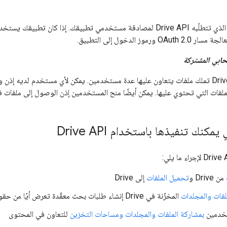
 تطبيقك. إذا كان تطبيقك يستخدم ميزة
OAu ورموز الدخول إلى التطبيق.
ابي المشتركة
مساحة تخزين في Drive تملك ملفات يتعاون عليها عدة مستخدمين. يمكن لأي مستخدم 
لفات التي تحتوي عليها. يمكن أيضًا منح المستخدمين إذن الوصول إلى ملفات 
مكنك تنفيذها باستخدام Drive API
من Drive و
تحميل الملفات
إلى Drive
لفات والمجلدات
المخزّنة في Drive إنشاء طلبات بحث معقّدة تعرض أيًا من حقول البيانات الوصفية للملفات في المورد
تخدمين
بمشاركة الملفات والمجلدات ومساحات التخزين
للتعاون في المحتوى