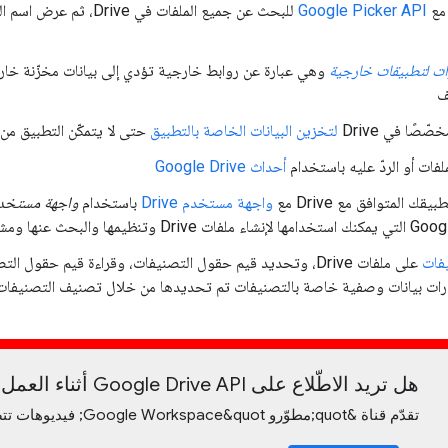
 مع
Google Picker API
ت لتطبيقات خارجية
ف
ّصًا في Drive
لتخزين البيانات الخاصة بالتطبيق
حتى لا يتمكّن التطبيق من ال
ملفات أو الردّ عليه باستخدام
أحداث Google Drive
ك المتوافق مع Drive مع
واجهة مستخدم Drive
باستخدام
واجهة مستخدم le Drive
فات
على ملفات Drive، وتحديد قيم حقول التصنيفات، وقراءة قيم حقو
رات بيانات وصفية خاصة بالتصنيفات تم تحديدها من خلال تصنيف التصنيف
هل تريد الاطّلاع على Google Drive API أثناء العمل؟
تقدّم قناة &quot;مطوّرو Google Workspace&quot; فيديوهات تتضمّن نصائح وحِيلاً وأحدث الميزات.