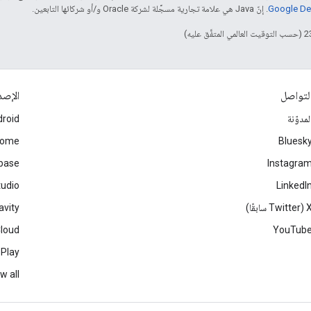
. إنّ Java هي علامة تجارية مسجَّلة لشركة Oracle و/أو شركائها التابعين.
لتواصل
الإصد
لمدوّنة
roid
rome
Bluesk
ebase
Instagra
tudio
LinkedI
Twitter سابقًا)
avity
Cloud
YouTub
 Play
w all