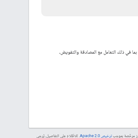
تعرّف على كيفية التطوير باستخدام واجهات برمجة التطبيقات في Google Workspace، بما في ذلك التعامل مع المصادقة والتفويض،
موز مرخّصة بموجب
ترخيص Apache 2.0‏
. للاطّلاع على التفاصيل، يُرجى