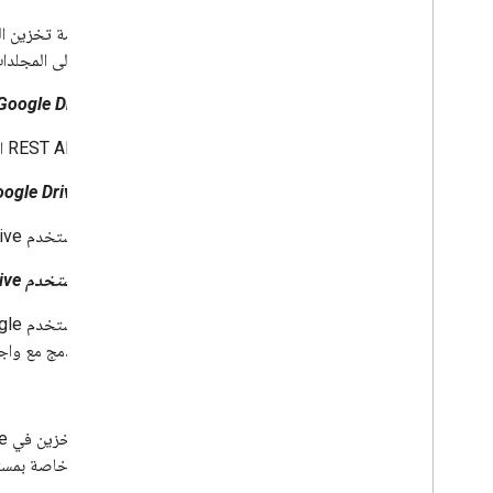
الترحيل من الإصدار 1
البدء السريع
توفّر خدمة تخزين الملفات في السحابة 
تحديد المشاكل وحلّها
الوصول إلى المجلدات
Google Drive API
Drive Labels API
نظرة عامة
واجهة REST API التي تتيح لك استخدام مساحة تخزين في Drive من داخل تطبيقك
دورة حياة التصنيف
إعداد النطاقات وإذن الوصول الإداري
تطبيق Google Drive
المقارنة بين الإصدارين التجريبي والتجريبي
تطبيق يستخدم Drive كحلّ للتخزين
البدء السريع
إنشاء تصنيف ونشره
واجهة مستخدم Google Drive
تعديل تصنيف
تعطيل التصنيفات وتمكينها وحذفها
بحث في التصنيفات
يمكنك الدمج مع واجهة مستخدم Drive لإنشاء 
تحديد المشاكل وحلّها
ملفاتي
واجهة برمجة تطبيقات Google Picker
نظرة عامة
المحتوى خاصة بمست
دمج Google Picker في تطبيقات الويب