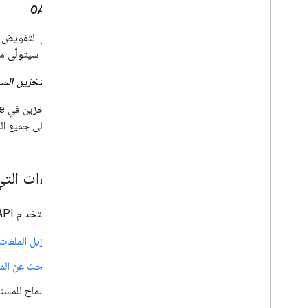
دمج Google Picker في تطبيقات أجهزة
OAuth 2.0
الكمبيوتر والأجهزة الجوّالة
نموذج الرمز
بروتوكول التفويض الذي تتطلّبه Drive API لمصادقة مستخدمي
Google
، سيتولّى معالجة مسار th 2.0
التمديد والتشغيل التلقائي
مساحة التخزين السح
الشبكات الإضافية
Apps Script
الوصول إلى جميع الم
الإجراءات التي ي
يمكنك استخدام Drive API لإجراء ما يلي:
تنزيل الملفات
البحث عن الم
السماح للمس