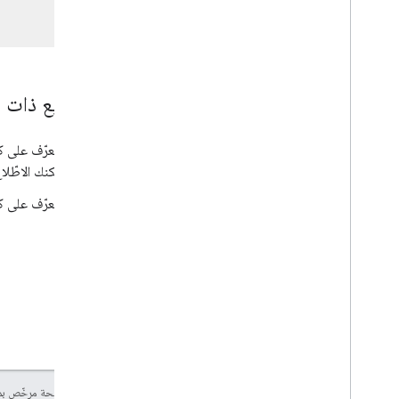
مواضيع ذات 
يمكنك الاطّل
للتعرّف على كيفية ضبط تطبيق
إنّ محتوى هذه الصفحة مرخّص 