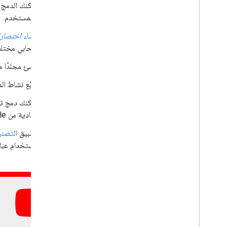
يمكنك الدمج
والمستخدم.
إنشاء
اختصارا
سحابي مختل
أنشئ مجلدًا مخص
تتبُّع نشاط ال
يمكنك دمج تطبيق
العادية من Google التي يمكنك استخدامها لإنشاء ملفات Drive وتنظيمها والبحث عنها ومشاركتها.
تطبيق
التصني
باستخدام عبا