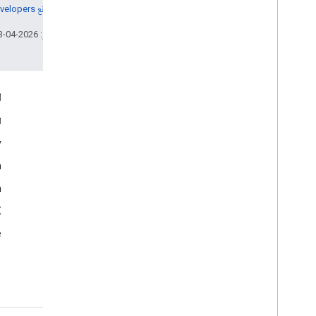
مراجعة
سياسات موقع Google Developers‏
تاريخ التعديل الأخير: 2026-04-23 (حسب التوقيت العالمي المتفَّق عليه)
التفاعل
ا
Google Developer Program
ا
y
Google Developer Groups
m
Google Developer Experts
n
Accelerators
Google Cloud & NVIDIA
‫X ‏(
e