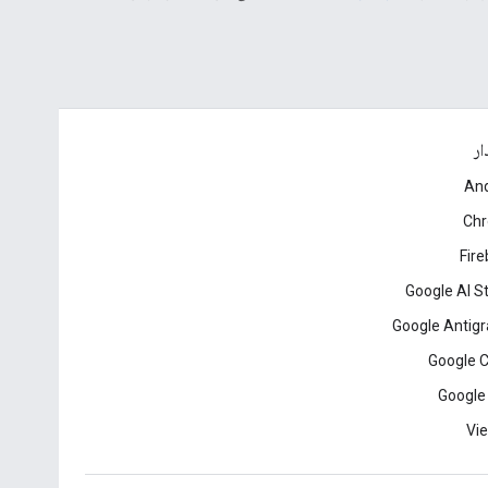
ار
And
Ch
Fir
Google AI S
Google Antigr
Google 
Google
Vie