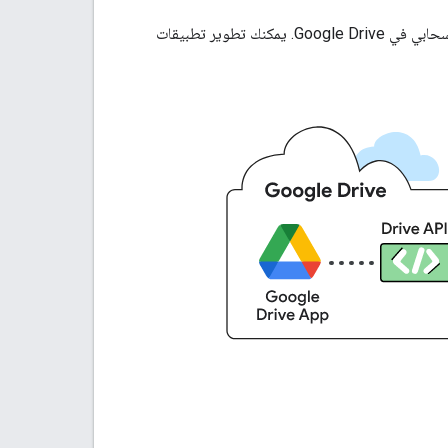
تتيح لك واجهة برمجة التطبيقات Google Drive API إنشاء تطبيقات تستخدم مساحة التخزين السحابي في Google Drive. يمكنك تطوير تطبيقات