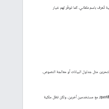
ملفاتي
، كما توفّر لهم خيار
 إذا كان تطبيقك من نوع تطبيقات التحرير، مثل جداول البيانات أو معالجة النصوص،
مساحة تخزين في Drive يملكها مستخدم محدّد. يمكن مشاركة الملفات المخزّنة في &quot;ملفاتي&quot; مع مستخدمين آخرين، ولكن تظل ملكية