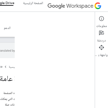
الصفحة الرئيسية
le Drive
Workspace
Google Drive
معلومات
نظرة عامة
الأدلة
المرجع
خادم MCP
نماذج
الدعم
دردشة
واجهة برمجة التطبيقات
البدء
الصفحة الرئيسية
ce
نظرة عامة على Drive API
بدء استخدام Google Workspace
نظرة عامة على ve API
إعداد موافقة OAuth
واجهة برمجة تطبيقات Drive
على هذه الصفحة
اختيار النطاقات
الإجراءات التي يمكنك تنفي
البدء السريع
مواضيع ذات صلة