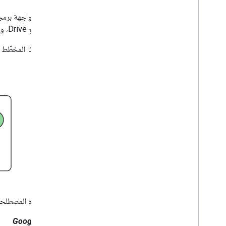
إدارة الملفات والمجلدات
جمع معلومات عن المستخدمين
معالجة التغييرات
تتكامل مع Drive، وإنشاء وظائف قوية في تطبيقك باستخدام Drive API.
العمل باستخدام الأحداث من Drive
يوضّح هذا المخطّط العلاقة بين ت
الدمج مع واجهة مستخدم Drive
دمج أدوات Drive في تطبيق الويب
الدمج مع مساحات Drive المشتركة
إدارة التصنيفات
الأساليب وأفضل الممارسات
تحديد المشاكل وحلّها
نشر تطبيق Drive
نقل البيانات إلى الإصدار الثالث من واجهة برمجة
تطبيقات Drive
Drive Activity API
نظرة عامة
نموذج البيانات
تحدّد هذه المصطلحات
تقديم الطلبات
تثبيت مكتبة برامج
Google Drive