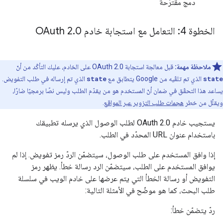
دمج مقترَحة
الخطوة 4: التعامل مع استجابة خادم OAuth 2
0
.
ملاحظة مهمة:
قبل معالجة استجابة OAuth 2.0 على الخادم، عليك التأكّد من أنّ
state
الذي تم تلقّيه من Google يتطابق مع
state
الذي تم إرساله في طلب التفويض.
يساعد هذا التحقّق في ضمان أنّ المستخدم هو من يقدّم الطلب وليس نصًا برمجيًا ضارًا،
ويقلّل من خطر
هجمات طلب التزوير عبر المواقع
.
يستجيب خادم OAuth 2.0 لطلب الوصول الذي يرسله تطبيقك
باستخدام عنوان URL المحدّد في الطلب.
إذا وافق المستخدم على طلب الوصول، سيتضمّن الردّ رمز تفويض. إذا لم
يوافق المستخدم على الطلب، سيتضمّن الرد رسالة خطأ. يظهر رمز
التفويض أو رسالة الخطأ التي يتم عرضها على خادم الويب في سلسلة
طلب البحث، كما هو موضّح في الأمثلة التالية:
ردّ يتضمّن خطأ: