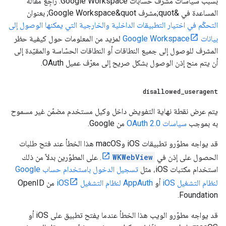
بسبب سياسات مشرف حسابات Google Workspace. راجِع مقالة
المساعدة في &quot;مشرف Google Workspace&quot; بعنوان
التحكّم في اختيار التطبيقات الداخلية والخارجية التي يمكنها الوصول إلى
بيانات Google Workspace
لمزيد من المعلومات حول كيفية حظر
المشرف للوصول إلى جميع النطاقات أو النطاقات الحسّاسة والمقيّدة إلى
أن يتم منح إذن الوصول بشكل صريح إلى معرّف عميل OAuth.
disallowed
_
useragent
يتم عرض نقطة نهاية التفويض داخل وكيل مستخدم مضمّن غير مسموح
به بموجب
سياسات OAuth 2.0
من Google.
قد يواجه مطوّرو تطبيقات iOS وmacOS هذا الخطأ عند فتح طلبات
الحصول على إذن في
WKWebView
. على المطوّرين بدلاً من ذلك
استخدام مكتبات iOS، مثل
تسجيل الدخول باستخدام حساب Google
لنظام التشغيل iOS
أو
AppAuth لنظام التشغيل iOS
من OpenID
Foundation.
قد يواجه مطوّرو الويب هذا الخطأ عندما يفتح تطبيق على iOS أو