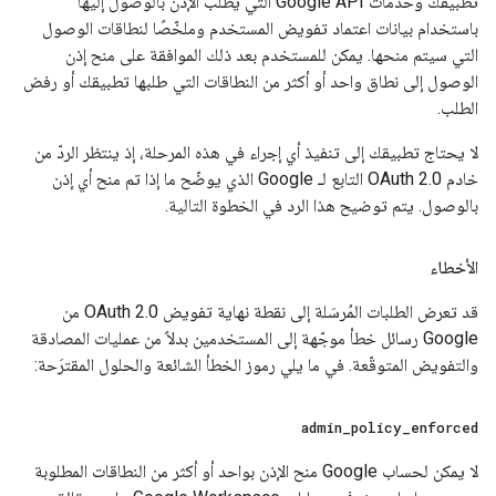
تطبيقك وخدمات Google API التي يطلب الإذن بالوصول إليها
باستخدام بيانات اعتماد تفويض المستخدم وملخّصًا لنطاقات الوصول
التي سيتم منحها. يمكن للمستخدم بعد ذلك الموافقة على منح إذن
الوصول إلى نطاق واحد أو أكثر من النطاقات التي طلبها تطبيقك أو رفض
الطلب.
لا يحتاج تطبيقك إلى تنفيذ أي إجراء في هذه المرحلة، إذ ينتظر الردّ من
خادم OAuth 2.0 التابع لـ Google الذي يوضّح ما إذا تم منح أي إذن
بالوصول. يتم توضيح هذا الرد في الخطوة التالية.
الأخطاء
قد تعرض الطلبات المُرسَلة إلى نقطة نهاية تفويض OAuth 2.0 من
Google رسائل خطأ موجّهة إلى المستخدمين بدلاً من عمليات المصادقة
والتفويض المتوقّعة. في ما يلي رموز الخطأ الشائعة والحلول المقترَحة:
admin
_
policy
_
enforced
لا يمكن لحساب Google منح الإذن بواحد أو أكثر من النطاقات المطلوبة