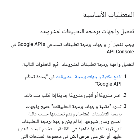
المتطلبات الأساسية
تفعيل واجهات برمجة التطبيقات لمشروعك
يجب تفعيل أي واجهات برمجة تطبيقات تستدعي Google APIs في
API Console.
لتفعيل واجهة برمجة تطبيقات لمشروعك، اتّبِع الخطوات التالية:
افتح مكتبة واجهات برمجة التطبيقات
في "وحدة تحكّم
Google API".
اختَر مشروعًا أو أنشِئ مشروعًا جديدًا إذا طُلب منك ذلك.
تسرد "مكتبة واجهات برمجة التطبيقات" جميع واجهات
برمجة التطبيقات المتاحة، ويتم تجميعها حسب عائلة
المنتج ومدى شيوعها. إذا لم يكن واجهة برمجة التطبيقات
التي تريد تفعيلها ظاهرة في القائمة، استخدِم البحث للعثور
عليها، أو انقر على
عرض الكل
في مجموعة المنتجات التي