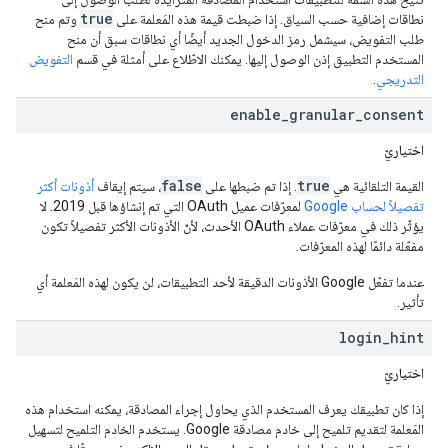
true
نطاقات إضافية حسب السياق. إذا ضبطت قيمة هذه المَعلمة على
وتم منح
طلب التفويض، سيشمل رمز الدخول الجديد أيضًا أي نطاقات سبق أن منح
المستخدم التطبيق إذن الوصول إليها. يمكنك الاطّلاع على أمثلة في قسم
التفويض
التدريجي
.
enable
_
granular
_
consent
اختياريّ
false
true
القيمة التلقائية هي
. إذا تم ضبطها على
، سيتم إيقاف
أذونات أكثر
تفصيلاً لحساب Google
لمعرّفات عميل OAuth التي تم إنشاؤها قبل 2019. لا
يؤثّر ذلك في معرّفات عملاء OAuth الأحدث، لأنّ الأذونات الأكثر تفصيلاً تكون
مفعّلة دائمًا لهذه المعرّفات.
عندما تفعّل Google الأذونات الدقيقة لأحد التطبيقات، لن يكون لهذه المَعلمة أي
تأثير.
login
_
hint
اختياريّ
إذا كان تطبيقك يعرف المستخدم الذي يحاول إجراء المصادقة، يمكنه استخدام هذه
المَعلمة لتقديم تلميح إلى خادم مصادقة Google. يستخدم الخادم التلميح لتسهيل