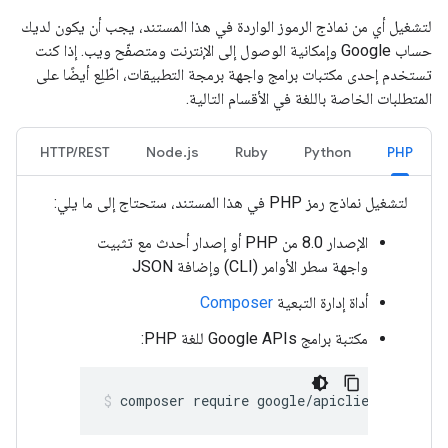
لتشغيل أي من نماذج الرموز الواردة في هذا المستند، يجب أن يكون لديك
حساب Google وإمكانية الوصول إلى الإنترنت ومتصفّح ويب. إذا كنت
تستخدم إحدى مكتبات برامج واجهة برمجة التطبيقات، اطّلِع أيضًا على
المتطلبات الخاصة باللغة في الأقسام التالية.
HTTP/REST
Node.js
Ruby
Python
PHP
لتشغيل نماذج رمز PHP في هذا المستند، ستحتاج إلى ما يلي:
الإصدار 8.0 من PHP أو إصدار أحدث مع تثبيت
واجهة سطر الأوامر (CLI) وإضافة JSON
أداة إدارة التبعية
Composer
مكتبة برامج Google APIs للغة PHP:
composer require google/apiclient:^2.15.