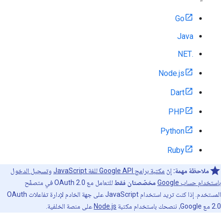
Go
Java
.NET
Node.js
Dart
PHP
Python
Ruby
ملاحظة مهمة:
إنّ
مكتبة برامج Google API للغة JavaScript
و
تسجيل الدخول
باستخدام حساب Google
مخصّصتان فقط
للتعامل مع OAuth 2.0 في متصفّح
المستخدم. إذا كنت تريد استخدام JavaScript على جهة الخادم لإدارة تفاعلات OAuth
2.0 مع Google، ننصحك باستخدام مكتبة
Node.js
على منصة الخلفية.