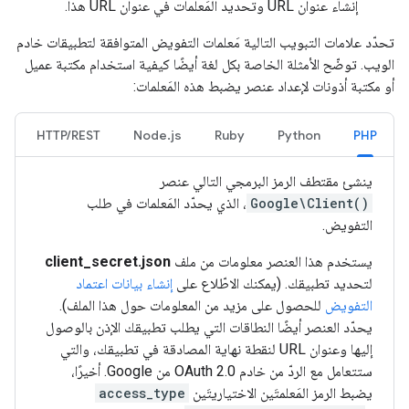
إنشاء عنوان URL وتحديد المَعلمات في عنوان URL هذا.
تحدّد علامات التبويب التالية مَعلمات التفويض المتوافقة لتطبيقات خادم
الويب. توضّح الأمثلة الخاصة بكل لغة أيضًا كيفية استخدام مكتبة عميل
أو مكتبة أذونات لإعداد عنصر يضبط هذه المَعلمات:
HTTP/REST
Node.js
Ruby
Python
PHP
ينشئ مقتطف الرمز البرمجي التالي عنصر
Google\Client()
، الذي يحدّد المَعلمات في طلب
التفويض.
يستخدم هذا العنصر معلومات من ملف
client_secret.json
لتحديد تطبيقك. (يمكنك الاطّلاع على
إنشاء بيانات اعتماد
التفويض
للحصول على مزيد من المعلومات حول هذا الملف).
يحدّد العنصر أيضًا النطاقات التي يطلب تطبيقك الإذن بالوصول
إليها وعنوان URL لنقطة نهاية المصادقة في تطبيقك، والتي
ستتعامل مع الردّ من خادم OAuth 2.0 من Google. أخيرًا،
يضبط الرمز المَعلمتَين الاختياريتَين
access_type