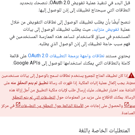
قبل البدء في تنفيذ عملية تفويض OAuth 2.0، ننصحك بتحديد
النطاقات التي سيحتاج تطبيقك إلى إذن للوصول إليها.
ننصح أيضًا بأن يطلب تطبيقك الوصول إلى نطاقات التفويض من خلال
عملية
تفويض متزايد
، حيث يطلب تطبيقك الوصول إلى بيانات
المستخدم في سياق الاستخدام. تساعد هذه الممارسة المستخدمين في
فهم سبب حاجة تطبيقك إلى إذن الوصول الذي يطلبه.
يحتوي مستند
نطاقات واجهة برمجة التطبيقات OAuth 2.0
على قائمة
كاملة بالنطاقات التي يمكنك استخدامها للوصول إلى Google APIs.
إذا كان تطبيقك المتاح للجميع يستخدم نطاقات تسمح بالوصول إلى بيانات مستخدمين
معيّنة، يجب إكمال عملية إثبات الملكية. إذا ظهرت لك رسالة
تطبيق لم يتم التحقّق منه
على
الشاشة عند اختبار تطبيقك، عليك إرسال طلب لإثبات ملكية التطبيق من أجل إزالة هذه
الرسالة. يمكنك الاطّلاع على مزيد من المعلومات حول
التطبيقات التي لم يتم التحقّق
منها
والحصول على إجابات عن
الأسئلة الشائعة حول التحقّق من التطبيقات
في مركز
المساعدة.
المتطلبات الخاصة باللغة