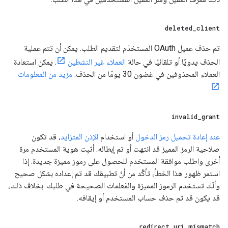
deleted
_
client
تم حذف عميل OAuth المستخدَم لتقديم الطلب. يمكن أن تتم عملية
الحذف يدويًا أو تلقائيًا في حالة
العملاء غير النشطين
. يمكن استعادة
العملاء المحذوفين في غضون 30 يومًا من الحذف.
مزيد من المعلومات
invalid
_
grant
عند إعادة تحميل رمز الدخول
أو استخدام
الإذن المتزايد
، قد تكون
صلاحية الرمز المميز قد انتهت أو تم إبطاله. أثبِت هوية المستخدم مرة
أخرى واطلب موافقة المستخدم للحصول على رموز مميزة جديدة. إذا
استمر ظهور هذا الخطأ، تأكَّد من أنّ تطبيقك قد تم إعداده بشكل صحيح
وأنّك تستخدم الرموز المميزة والمَعلمات الصحيحة في طلبك. بخلاف ذلك،
قد يكون قد تم حذف حساب المستخدم أو إيقافه.
redirect
_
uri
_
mismatch