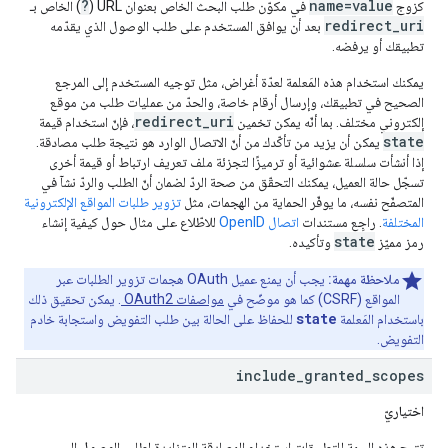
?
name=value
كزوج
في مكوّن طلب البحث الخاص بعنوان URL (
) الخاص بـ
redirect_uri
بعد أن يوافق المستخدم على طلب الوصول الذي يقدّمه
تطبيقك أو يرفضه.
يمكنك استخدام هذه المَعلمة لعدّة أغراض، مثل توجيه المستخدم إلى المرجع
الصحيح في تطبيقك، وإرسال أرقام خاصة، والحدّ من عمليات طلب من موقع
redirect_uri
إلكتروني مختلف. بما أنّه يمكن تخمين
، فإنّ استخدام قيمة
state
يمكن أن يزيد من تأكّدك من أنّ الاتصال الوارد هو نتيجة طلب مصادقة.
إذا أنشأت سلسلة عشوائية أو ترميزًا لتجزئة ملف تعريف ارتباط أو قيمة أخرى
تسجّل حالة العميل، يمكنك التحقّق من صحة الردّ لضمان أنّ الطلب والردّ نشآ في
المتصفّح نفسه، ما يوفّر الحماية من الهجمات، مثل
تزوير طلبات المواقع الإلكترونية
المختلفة
. راجِع مستندات
اتصال OpenID
للاطّلاع على مثال حول كيفية إنشاء
state
رمز مميّز
وتأكيده.
ملاحظة مهمة:
يجب أن يمنع عميل OAuth هجمات تزوير الطلبات عبر
المواقع (CSRF) كما هو موضّح في
مواصفات OAuth2
. يمكن تحقيق ذلك
state
باستخدام المَعلمة
للحفاظ على الحالة بين طلب التفويض واستجابة خادم
التفويض.
include
_
granted
_
scopes
اختياريّ
تتيح هذه السمة للتطبيقات استخدام المصادقة المتزايدة لطلب الوصول إلى