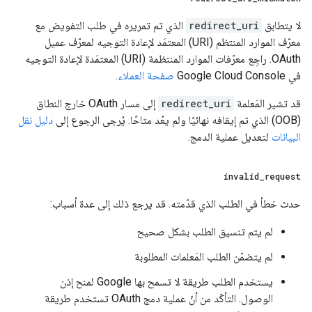
لا يتطابق
redirect_uri
الذي تم تمريره في طلب التفويض مع
معرّف الموارد المنتظم (URI) المعتمَد لإعادة التوجيه لمعرّف عميل
OAuth. راجِع معرّفات الموارد المنتظمة (URI) المعتمَدة لإعادة التوجيه
في Google Cloud Console
صفحة العملاء
.
قد تشير المَعلمة
redirect_uri
إلى مسار OAuth خارج النطاق
(OOB) الذي تم إيقافه نهائيًا ولم يعُد متاحًا. يُرجى الرجوع إلى
دليل نقل
البيانات
لتعديل عملية الدمج.
invalid
_
request
حدث خطأ في الطلب الذي قدّمته. قد يرجع ذلك إلى عدة أسباب:
لم يتم تنسيق الطلب بشكل صحيح
لم يتضمّن الطلب المَعلمات المطلوبة
يستخدم الطلب طريقة لا تسمح بها Google لمنح إذن
الوصول. التأكّد من أنّ عملية دمج OAuth تستخدم طريقة