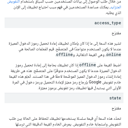
من خلال طلب الوصول إلى بيانات المستخدمين حسب السياق باستخدام
التفويض
المتزايد
، يمكنك مساعدة المستخدمين في فهم سبب احتياج تطبيقك إلى الإذن
الذي يطلبه.
access
_
type
مقترَح
تشير هذه السمة إلى ما إذا كان بإمكان تطبيقك إعادة تحميل رموز الدخول المميزة
عندما لا يكون المستخدم متواجدًا في المتصفّح. قيم المَعلمات الصالحة هي
offline
online
، وهي القيمة التلقائية، و
.
offline
اضبط القيمة على
إذا كان تطبيقك بحاجة إلى إعادة تحميل رموز
الدخول المميزة عندما لا يكون المستخدم متوفّرًا على المتصفّح. هذه هي طريقة
إعادة إنشاء رموز الدخول المميز الموضّحة لاحقًا في هذا المستند. تُعلِم هذه القيمة
خادم تفويض Google بإرجاع رمز مميّز لإعادة التحميل
و
رمز دخول في المرة
الأولى التي يستبدل فيها تطبيقك رمز تفويض برموز مميّزة.
state
مقترَح
تحدّد هذه السمة أي قيمة سلسلة يستخدمها تطبيقك للحفاظ على الحالة بين طلب
التفويض واستجابة خادم التفويض. يعرض الخادم القيمة الدقيقة التي ترسلها