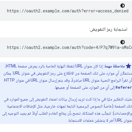
https://oauth2.example.com/auth?error=access_denied
استجابة رمز التفويض:
https://oauth2.example.com/auth?code=4/P7q7W91a-oMsC
ملاحظة مهمة:
إذا كان عنوان URL لنقطة النهاية الخاصة بالرد يعرض صفحة HTML،
ستتمكّن أي موارد على تلك الصفحة من الاطّلاع على رمز التفويض في عنوان URL. يمكن
أن تقرأ البرامج النصية عنوان URL مباشرةً، وقد يتم إرسال عنوان URL في عنوان HTTP
Referer
إلى أي من الموارد على الصفحة أو جميعها.
عليك التفكير مليًا في ما إذا كنت تريد إرسال بيانات اعتماد التفويض إلى جميع الموارد في
تلك الصفحة (خاصةً النصوص البرمجية التابعة لجهات خارجية، مثل الإضافات الاجتماعية
والإحصاءات). لتجنُّب هذه المشكلة، ننصح بأن يعالج الخادم الطلب أولاً، ثم يعيد التوجيه إلى
عنوان URL آخر لا يتضمّن مَعلمات الاستجابة.