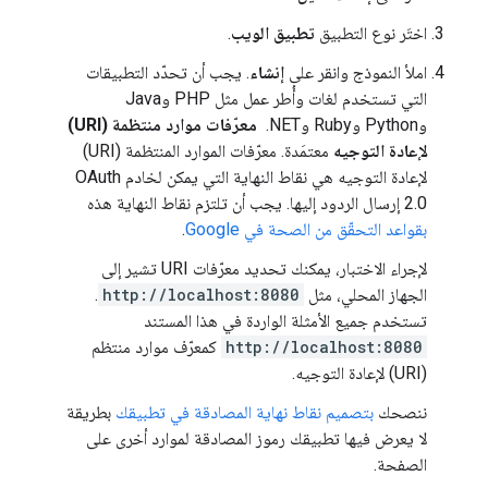
اختَر نوع التطبيق
تطبيق الويب
.
املأ النموذج وانقر على
إنشاء
. يجب أن تحدّد التطبيقات
التي تستخدم لغات وأُطر عمل مثل PHP وJava
وPython وRuby و‎ .NET
معرّفات موارد منتظمة (URI)
لإعادة التوجيه
معتمَدة. معرّفات الموارد المنتظمة (URI)
لإعادة التوجيه هي نقاط النهاية التي يمكن لخادم OAuth
2.0 إرسال الردود إليها. يجب أن تلتزم نقاط النهاية هذه
بقواعد التحقّق من الصحة في Google
.
لإجراء الاختبار، يمكنك تحديد معرّفات URI تشير إلى
الجهاز المحلي، مثل
http://localhost:8080
.
تستخدم جميع الأمثلة الواردة في هذا المستند
http://localhost:8080
كمعرّف موارد منتظم
(URI) لإعادة التوجيه.
ننصحك
بتصميم نقاط نهاية المصادقة في تطبيقك
بطريقة
لا يعرض فيها تطبيقك رموز المصادقة لموارد أخرى على
الصفحة.