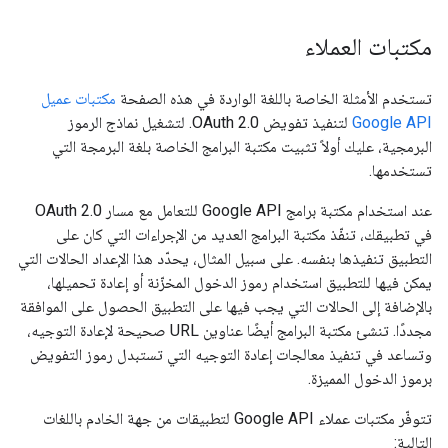
مكتبات العملاء
تستخدم الأمثلة الخاصة باللغة الواردة في هذه الصفحة
مكتبات عميل
Google API
لتنفيذ تفويض OAuth 2.0. لتشغيل نماذج الرموز
البرمجية، عليك أولاً تثبيت مكتبة البرامج الخاصة بلغة البرمجة التي
تستخدمها.
عند استخدام مكتبة برامج Google API للتعامل مع مسار OAuth 2.0
في تطبيقك، تنفّذ مكتبة البرامج العديد من الإجراءات التي كان على
التطبيق تنفيذها بنفسه. على سبيل المثال، يحدّد هذا الإعداد الحالات التي
يمكن فيها للتطبيق استخدام رموز الدخول المخزّنة أو إعادة تحميلها،
بالإضافة إلى الحالات التي يجب فيها على التطبيق الحصول على الموافقة
مجددًا. تنشئ مكتبة البرامج أيضًا عناوين URL صحيحة لإعادة التوجيه،
وتساعد في تنفيذ معالجات إعادة التوجيه التي تستبدل رموز التفويض
برموز الدخول المميزة.
تتوفّر مكتبات عملاء Google API لتطبيقات من جهة الخادم باللغات
التالية: