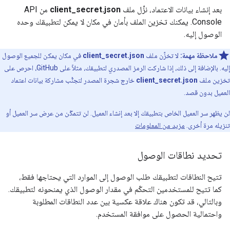
بعد إنشاء بيانات الاعتماد، نزِّل ملف
client_secret.json
من API
Console. يمكنك تخزين الملف بأمان في مكان لا يمكن لتطبيقك وحده
الوصول إليه.
ملاحظة مهمة:
لا تخزِّن ملف
client_secret.json
في مكان يمكن للجميع الوصول
إليه. بالإضافة إلى ذلك، إذا شاركت الرمز المصدري لتطبيقك، مثلاً على GitHub، احرص على
تخزين ملف
client_secret.json
خارج شجرة المصدر لتجنُّب مشاركة بيانات اعتماد
العميل بدون قصد.
لن يظهر سر العميل الخاص بتطبيقك إلا بعد إنشاء العميل. لن تتمكّن من عرض سر العميل أو
تنزيله مرة أخرى.
مزيد من المعلومات
تحديد نطاقات الوصول
تتيح النطاقات لتطبيقك طلب الوصول إلى الموارد التي يحتاجها فقط،
كما تتيح للمستخدمين التحكّم في مقدار الوصول الذي يمنحونه لتطبيقك.
وبالتالي، قد تكون هناك علاقة عكسية بين عدد النطاقات المطلوبة
واحتمالية الحصول على موافقة المستخدم.