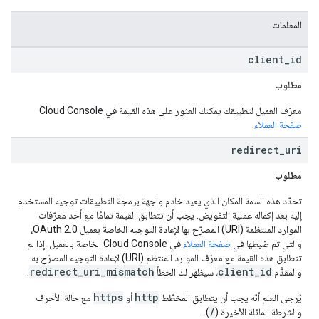
المعلمات
client
_
id
مطلوب
معرّف العميل لتطبيقك يمكنك العثور على هذه القيمة في Cloud Console
صفحة العملاء
.
redirect
_
uri
مطلوب
تحدّد هذه السمة المكان الذي يعيد خادم واجهة برمجة التطبيقات توجيه المستخدم
إليه بعد إكماله عملية التفويض. يجب أن تتطابق القيمة تمامًا مع أحد معرّفات
الموارد المنتظمة (URI) المصرّح بها لإعادة التوجيه الخاصة بعميل OAuth 2.0،
والتي تم ضبطها في
صفحة العملاء
في Cloud Console الخاصة بالعميل. إذا لم
تتطابق هذه القيمة مع معرّف الموارد المنتظم (URI) لإعادة التوجيه المصرّح به
redirect_uri_mismatch
client_id
والمقدَّم
، سيظهر لك الخطأ
.
https
http
يُرجى العِلم أنّه يجب أن يتطابق المخطّط
أو
مع حالة الأحرف
/
والشرطة المائلة الأخيرة (
).