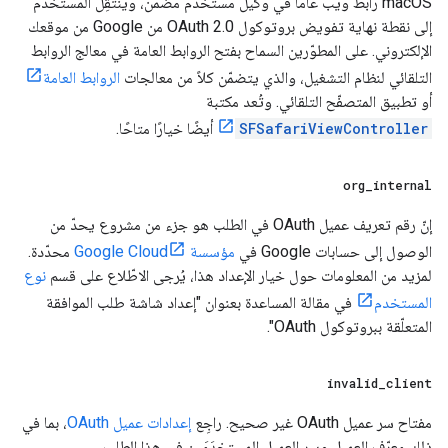
macOS رابط ويب عامًا في وكيل مستخدم مضمّن، وينتقِل المستخدم
إلى نقطة نهاية تفويض بروتوكول OAuth 2.0 من Google من موقعك
الإلكتروني. على المطوّرين السماح بفتح الروابط العامة في معالج الروابط
التلقائي لنظام التشغيل، والذي يتضمّن كلاً من معالجات
الروابط العامة
أو تطبيق المتصفّح التلقائي. وتُعد مكتبة
SFSafariViewController
أيضًا خيارًا متاحًا.
org
_
internal
إنّ رقم تعريف عميل OAuth في الطلب هو جزء من مشروع يحدّ من
الوصول إلى حسابات Google في
مؤسسة Google Cloud
محدّدة.
لمزيد من المعلومات حول خيار الإعداد هذا، يُرجى الاطّلاع على قسم
نوع
المستخدم
في مقالة المساعدة بعنوان "إعداد شاشة طلب الموافقة
المتعلّقة ببروتوكول OAuth".
invalid
_
client
مفتاح سر عميل OAuth غير صحيح. راجِع
إعدادات عميل OAuth
، بما في
ذلك معرّف العميل وسر العميل المستخدَمَين في هذا الطلب.