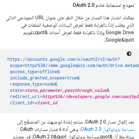
نموذج استجابة خادم OAuth 2
0
.
يمكنك اختبار هذا المسار من خلال النقر على عنوان URL النموذجي التالي
الذي يطلب إذنًا بالقراءة فقط لعرض البيانات الوصفية للملفات في
Google Drive وإذنًا بالقراءة فقط لعرض أحداث &quot;تقويم
Google&quot;:
https://accounts.google.com/o/oauth2/v2/auth?

 scope=https%3A//www.googleapis.com/auth/drive.metad
 access_type=offline&

 include_granted_scopes=true&

 response_type=code&

 state=
state_parameter_passthrough_value
&

 redirect_uri=
https%3A//developers.google.com/oauthpl
 client_id=
client_id
بعد إكمال مسار OAuth 2.0، ستتم إعادة توجيهك من المتصفّح إلى
مساحة بروتوكول OAuth 2.0
، وهي أداة لاختبار مسارات OAuth.
ستلاحظ أنّ &quot;مساحة بروتوكول OAuth 2.0&quot; قد حصلت