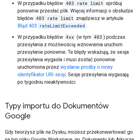
W przypadku błędów
403 rate limit
spróbuj
ponownie przesłać plik. Więcej informacji o obsłudze
błędów
403 rate limit
znajdziesz w artykule
Błąd 403:
rateLimitExceeded
.
W przypadku błędów
4xx
(w tym
403
) podczas
przesyłania z możliwością wznowienia uruchom
przesyłanie ponownie. Te błędy wskazują, że sesja
przesyłania wygasła i musi zostać ponownie
uruchomiona przez
wysłanie prośby o nowy
identyfikator URI sesji
. Sesje przesyłania wygasają
po tygodniu nieaktywności.
Typy importu do Dokumentów
Google
Gdy tworzysz plik na Dysku, możesz przekonwertować go
na typ pliku Google Workspace, np. Dokumenty lub Arkusze