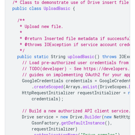
/* Class to demonstrate use of Drive insert file A
public
class
UploadBasic
{
/**
   * Upload new file.
   *
   * @return Inserted file metadata if successful,
   * @throws IOException if service account creden
   */
public
static
String
uploadBasic
()
throws
IOExce
// Load pre-authorized user credentials from t
// TODO(developer) - See https://developers.go
// guides on implementing OAuth2 for your appl
GoogleCredentials
credentials
=
GoogleCredenti
.
createScoped
(
Arrays
.
asList
(
DriveScopes
.
DR
HttpRequestInitializer
requestInitializer
=
ne
credentials
);
// Build a new authorized API client service.
Drive
service
=
new
Drive
.
Builder
(
new
NetHttpT
GsonFactory
.
getDefaultInstance
(),
requestInitializer
)
.
setApplicationName
(
"Drive samples"
)