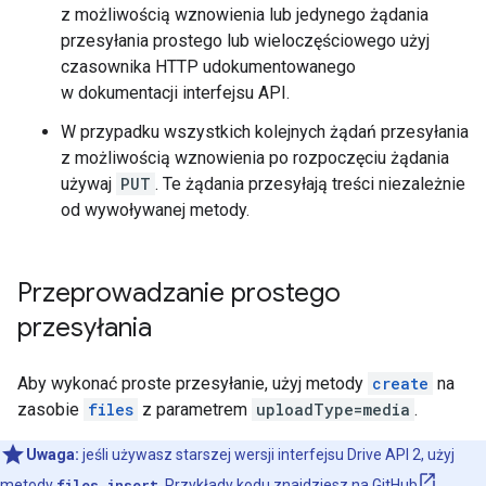
z możliwością wznowienia lub jedynego żądania
przesyłania prostego lub wieloczęściowego użyj
czasownika HTTP udokumentowanego
w dokumentacji interfejsu API.
W przypadku wszystkich kolejnych żądań przesyłania
z możliwością wznowienia po rozpoczęciu żądania
używaj
PUT
. Te żądania przesyłają treści niezależnie
od wywoływanej metody.
Przeprowadzanie prostego
przesyłania
Aby wykonać proste przesyłanie, użyj metody
create
na
zasobie
files
z parametrem
uploadType=media
.
Uwaga:
jeśli używasz starszej wersji interfejsu Drive API 2, użyj
metody
files.insert
. Przykłady kodu znajdziesz na
GitHub
.