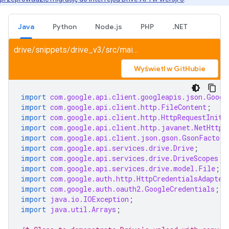
Java
Python
Node.js
PHP
.NET
drive/snippets/drive_v3/src/main/java/UploadWithConversion.java
Wyświetl w GitHubie
import
com.google.api.client.googleapis.json.Googl
import
com.google.api.client.http.FileContent
;
import
com.google.api.client.http.HttpRequestIniti
import
com.google.api.client.http.javanet.NetHttpT
import
com.google.api.client.json.gson.GsonFactory
import
com.google.api.services.drive.Drive
;
import
com.google.api.services.drive.DriveScopes
;
import
com.google.api.services.drive.model.File
;
import
com.google.auth.http.HttpCredentialsAdapter
import
com.google.auth.oauth2.GoogleCredentials
;
import
java.io.IOException
;
import
java.util.Arrays
;