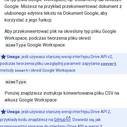
Google. Możesz na przykład przekonwertować dokument z
ulubionego edytora tekstu na Dokument Google, aby
korzystać z jego funkcji.
Aby przekonwertować plik na określony typ pliku Google
Workspace, podczas tworzenia pliku określ
mimeType
Google Workspace.
Uwaga:
jeśli używasz starszej wersji interfejsu Drive API v2,
podczas tworzenia pliku uwzględnij parametr zapytania
convert
metody
insert
i określ Google Workspace.
mimeType
Poniżej znajdziesz instrukcje konwertowania pliku CSV na
arkusz Google Workspace:
Uwaga:
jeśli używasz starszej wersji interfejsu Drive API 2,
przykłady kodu znajdziesz na
GitHub
. Dowiedz się, jak
przeprowadzić migrację do interfejsu Drive API w wersji 3
.