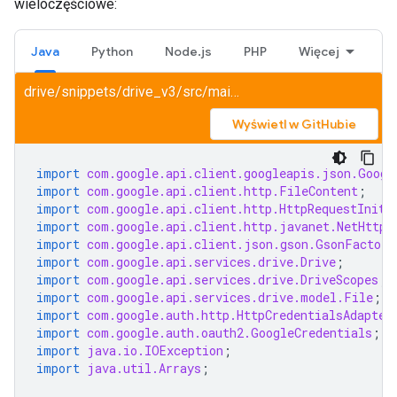
wieloczęściowe:
Java
Python
Node.js
PHP
Więcej
drive/snippets/drive_v3/src/main/java/UploadBasic.java
Wyświetl w GitHubie
import
com.google.api.client.googleapis.json.Googl
import
com.google.api.client.http.FileContent
;
import
com.google.api.client.http.HttpRequestIniti
import
com.google.api.client.http.javanet.NetHttpT
import
com.google.api.client.json.gson.GsonFactory
import
com.google.api.services.drive.Drive
;
import
com.google.api.services.drive.DriveScopes
;
import
com.google.api.services.drive.model.File
;
import
com.google.auth.http.HttpCredentialsAdapter
import
com.google.auth.oauth2.GoogleCredentials
;
import
java.io.IOException
;
import
java.util.Arrays
;