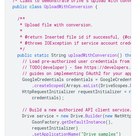
/* Class to demonstrate Drive's upload with conver
public
class
UploadWithConversion
{
/**
   * Upload file with conversion.
   *
   * @return Inserted file id if successful, {@cod
   * @throws IOException if service account creden
   */
public
static
String
uploadWithConversion
()
thro
// Load pre-authorized user credentials from t
// TODO(developer) - See https://developers.go
// guides on implementing OAuth2 for your appl
GoogleCredentials
credentials
=
GoogleCredenti
.
createScoped
(
Arrays
.
asList
(
DriveScopes
.
DR
HttpRequestInitializer
requestInitializer
=
ne
credentials
);
// Build a new authorized API client service.
Drive
service
=
new
Drive
.
Builder
(
new
NetHttpT
GsonFactory
.
getDefaultInstance
(),
requestInitializer
)
.
setApplicationName
(
"Drive samples"
)