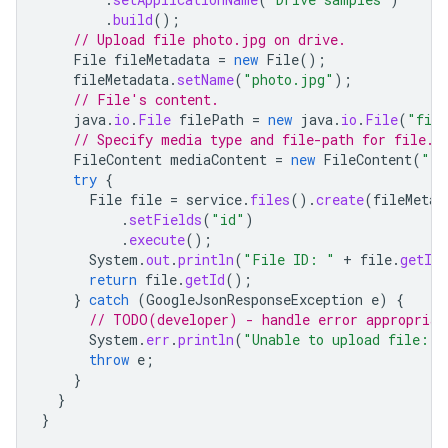
.
build
();
// Upload file photo.jpg on drive.
File
fileMetadata
=
new
File
();
fileMetadata
.
setName
(
"photo.jpg"
);
// File's content.
java
.
io
.
File
filePath
=
new
java
.
io
.
File
(
"file
// Specify media type and file-path for file.
FileContent
mediaContent
=
new
FileContent
(
"im
try
{
File
file
=
service
.
files
().
create
(
fileMetad
.
setFields
(
"id"
)
.
execute
();
System
.
out
.
println
(
"File ID: "
+
file
.
getId
return
file
.
getId
();
}
catch
(
GoogleJsonResponseException
e
)
{
// TODO(developer) - handle error appropriat
System
.
err
.
println
(
"Unable to upload file: "
throw
e
;
}
}
}