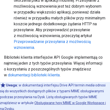
tworzenia pliku w aplikacji mobilnej. Przesyłanie z
możliwością wznowienia jest też dobrym wyborem
w przypadku większości aplikacji, ponieważ działa
również w przypadku małych plików przy minimalnym
koszcie jednego dodatkowego żądania HTTP na
przesyłanie. Aby przeprowadzić przesyłanie
z możliwością wznowienia, przeczytaj artykuł
Przeprowadzanie przesyłania z możliwością
wznowienia
.
Biblioteki klienta interfejsów API Google implementują co
najmniej jeden z tych typów przesyłania. Więcej informacji
o korzystaniu z poszczególnych typów znajdziesz
w
dokumentacji biblioteki klienta
.
Uwaga:
w dokumentacji interfejsu Drive API termin
media
odnosi
się do wszystkich dostępnych plików z typami MIME obsługiwanymi
podczas przesyłania na Dysk. Listę obsługiwanych typów MIME
znajdziesz w artykule
Obsługiwane typy MIME w Google Workspace i
na Dysku
.