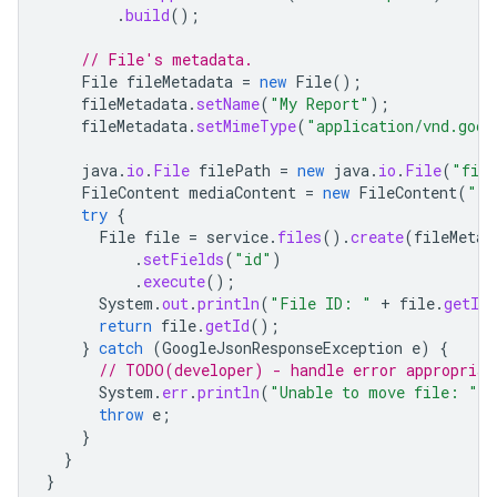
.
build
();
// File's metadata.
File
fileMetadata
=
new
File
();
fileMetadata
.
setName
(
"My Report"
);
fileMetadata
.
setMimeType
(
"application/vnd.goog
java
.
io
.
File
filePath
=
new
java
.
io
.
File
(
"file
FileContent
mediaContent
=
new
FileContent
(
"te
try
{
File
file
=
service
.
files
().
create
(
fileMetad
.
setFields
(
"id"
)
.
execute
();
System
.
out
.
println
(
"File ID: "
+
file
.
getId
return
file
.
getId
();
}
catch
(
GoogleJsonResponseException
e
)
{
// TODO(developer) - handle error appropriat
System
.
err
.
println
(
"Unable to move file: "
+
throw
e
;
}
}
}