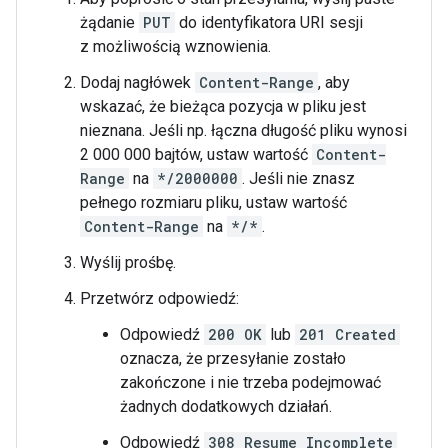
żądanie
PUT
do identyfikatora URI sesji
z możliwością wznowienia.
Dodaj nagłówek
Content-Range
, aby
wskazać, że bieżąca pozycja w pliku jest
nieznana. Jeśli np. łączna długość pliku wynosi
2 000 000 bajtów, ustaw wartość
Content-
Range
na
*/2000000
. Jeśli nie znasz
pełnego rozmiaru pliku, ustaw wartość
Content-Range
na
*/*
.
Wyślij prośbę.
Przetwórz odpowiedź:
Odpowiedź
200 OK
lub
201 Created
oznacza, że przesyłanie zostało
zakończone i nie trzeba podejmować
żadnych dodatkowych działań.
Odpowiedź
308 Resume Incomplete