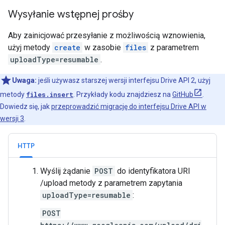
Wysyłanie wstępnej prośby
Aby zainicjować przesyłanie z możliwością wznowienia,
użyj metody
create
w zasobie
files
z parametrem
uploadType=resumable
.
Uwaga:
jeśli używasz starszej wersji interfejsu Drive API 2, użyj
metody
files.insert
. Przykłady kodu znajdziesz na
GitHub
.
Dowiedz się, jak
przeprowadzić migrację do interfejsu Drive API w
wersji 3
.
HTTP
Wyślij żądanie
POST
do identyfikatora URI
/upload metody z parametrem zapytania
uploadType=resumable
:
POST