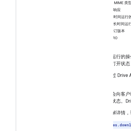
管理文件和文件夹
默认 MIME 类
概览
下载响应
创建和管理文件
获取长时间运行
上传文件数据
轮询长时间运
下载和导出文件
下载修订版本
管理文件修订版本
排查 LRO
管理长时间运行的操作
创建和填充文件夹
长时间运行的操作
将文件和文件夹放入回收站或删除文
件和文件夹
程处于打开状态
搜索文件和文件夹
每次通过 Drive 
管理权限和共享
LRO。
处理应用和文件数据
管理评论和回复
该方法会向客户
创建指向云端硬盘文件的快捷方式
方法的状态。Driv
创建指向应用内容的快捷方式文件
收集用户信息
如需了解详情，
处理变更
处理云端硬盘中的事件
注意
：
files.down