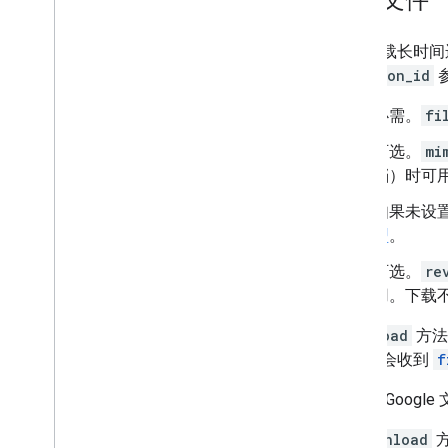
插件
Apps Script
如需下载长时间
revision_id
必需。
fi
可选。
mi
档）时可用
如果未设置 
型
。
可选。
re
用。下载
download
方法
件，则会收到
f
最初为 Goog
对
download
方