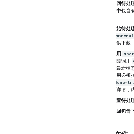
返回待处
概览
其中包含
标签生命周期
段。
设置范围和管理员访问权限
比较 v2beta 和 v2
初始待处
快速入门
done=nul
创建和发布标签
好供下载，
更新标签
调用
ope
停用、启用和删除标签
间隔调用
搜索标签
的最新状
排查问题
应用必须
(
done=tr
Google Picker API
解详情，
概览
将 Google 选择器集成到 Web 应用中
检查待处
将 Google Picker 集成到桌面应用和移
动应用中
返回包含下
代码示例
扩展和自动化
下载文件