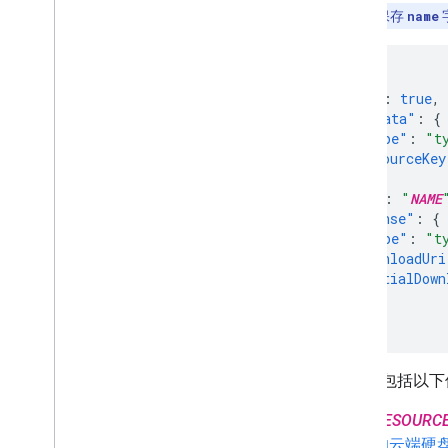
提示
：
请保存
name
{
"done"
:
true
,
"metadata"
:
{
"@type"
:
"t
"resourceKey
},
"name"
:
"
NAME
"response"
:
{
"@type"
:
"t
"downloadUri
"partialDown
}
}
此输出包括以下
RESOURC
的云端硬