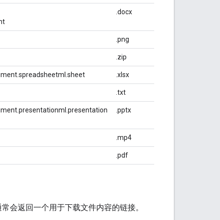
.docx
nt
.png
.zip
ument.spreadsheetml.sheet
.xlsx
.txt
ument.presentationml.presentation
.pptx
.mp4
.pdf
通常会返回一个用于下载文件内容的链接。