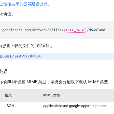
过链接共享的云端硬盘文件
。
求协议。
w
.
googleapis
.
com
/
drive
/
v3
/
files
/
{
FILE_ID
}
/
download
为您要下载的文件的
fileId
。
仅在 Drive API v3 中可用。
类型
b 内容时未设置 MIME 类型，系统会分配以下默认 MIME 类型：
格式
MIME 类型
JSON
application/vnd.google-apps.script+json