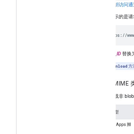
资源密钥访问通
此处显示的是请
POST
https
:
//
ww
将
FILE_ID
替换
注意
：
download
方法
默认 MIME 
如果下载非 blo
文档类型
Google Apps 脚
本