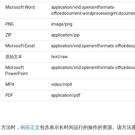
Microsoft Word
application/vnd.openxmlformats-
officedocument.wordprocessingml.docume
PNG
image/png
ZIP
application/zip
Microsoft Excel
application/vnd.openxmlformats-officedoc
原始文本
text/raw
Microsoft
application/vnd.openxmlformats-officedoc
PowerPoint
MP4
video/mp4
PDF
application/pdf
方法时，
响应正文
包含表示长时间运行的操作的资源。该方法