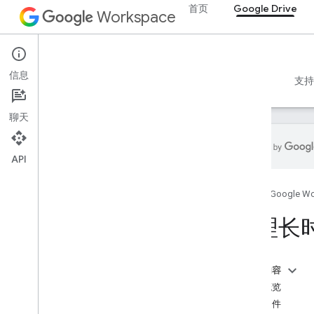
首页
Google Drive
Workspace
Google Drive
信息
概览
指南
参考文档
MCP 服务器
示例
支持
聊天
API
开始使用
首页
Google W
Drive API 概览
开始使用 Google Workspace
管理长
配置 OAuth 权限请求
Drive API
本页内容
选择范围
流程概览
快速入门
下载文件