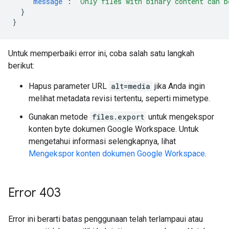
"message"
:
"Only files with binary content can b
}
}
Untuk memperbaiki error ini, coba salah satu langkah
berikut:
Hapus parameter URL
alt=media
jika Anda ingin
melihat metadata revisi tertentu, seperti mimetype.
Gunakan metode
files.export
untuk mengekspor
konten byte dokumen Google Workspace. Untuk
mengetahui informasi selengkapnya, lihat
Mengekspor konten dokumen Google Workspace
.
Error 403
Error ini berarti batas penggunaan telah terlampaui atau