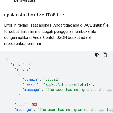
persyaratan.
app
Not
Authorized
To
File
Error ini terjadi saat aplikasi Anda tidak ada di ACL untuk file
tersebut. Error ini mencegah pengguna membuka file
dengan aplikasi Anda. Contoh JSON berikut adalah
representasi error ini:
{
"error"
:
{
"errors"
:
[
{
"domain"
:
"global"
,
"reason"
:
"appNotAuthorizedToFile"
,
"message"
:
"The user has not granted the app
}
],
"code"
:
403
,
"message"
:
"The user has not granted the app {ap