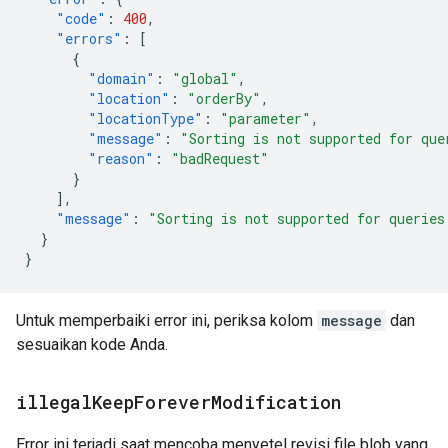
"code"
:
400
,
"errors"
:
[
{
"domain"
:
"global"
,
"location"
:
"orderBy"
,
"locationType"
:
"parameter"
,
"message"
:
"Sorting is not supported for que
"reason"
:
"badRequest"
}
],
"message"
:
"Sorting is not supported for queries
}
}
Untuk memperbaiki error ini, periksa kolom
message
dan
sesuaikan kode Anda.
illegal
Keep
Forever
Modification
Error ini terjadi saat mencoba menyetel revisi file blob yang