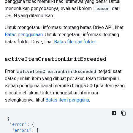
pengguna tidak memiliki hak istimewa yang benar. Untuk
menentukan penyebabnya, evaluasi kolom
reason
dari
JSON yang ditampilkan.
Untuk mengetahui informasi tentang batas Drive API, lihat
Batas penggunaan
. Untuk mengetahui informasi tentang
batas folder Drive, lihat
Batas file dan folder
.
active
Item
Creation
Limit
Exceeded
Error
activeItemCreationLimitExceeded
terjadi saat
batas jumlah item yang dibuat per akun telah terlampaui.
Setiap pengguna dapat memiliki hingga 500 juta item yang
dibuat oleh akun. Untuk mengetahui informasi
selengkapnya, lihat
Batas item pengguna
.
{
"error"
:
{
"errors"
:
[