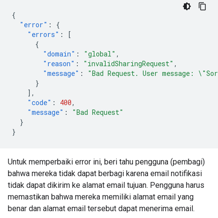
{
"error"
:
{
"errors"
:
[
{
"domain"
:
"global"
,
"reason"
:
"invalidSharingRequest"
,
"message"
:
"Bad Request. User message: \"Sor
}
],
"code"
:
400
,
"message"
:
"Bad Request"
}
}
Untuk memperbaiki error ini, beri tahu pengguna (pembagi)
bahwa mereka tidak dapat berbagi karena email notifikasi
tidak dapat dikirim ke alamat email tujuan. Pengguna harus
memastikan bahwa mereka memiliki alamat email yang
benar dan alamat email tersebut dapat menerima email.