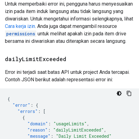
Untuk memperbaiki error ini, pengguna harus menyesuaikan
izin pada item induk langsung atau tidak langsung yang
diwariskan. Untuk mengetahui informasi selengkapnya, lihat
Cara kerja izin
. Anda juga dapat mengambil resource
permissions
untuk melihat apakah izin pada item drive
bersama ini diwariskan atau diterapkan secara langsung.
daily
Limit
Exceeded
Error ini terjadi saat batas API untuk project Anda tercapai.
Contoh JSON berikut adalah representasi error ini:
{
"error"
:
{
"errors"
:
[
{
"domain"
:
"usageLimits"
,
"reason"
:
"dailyLimitExceeded"
,
"message"
:
"Daily Limit Exceeded"