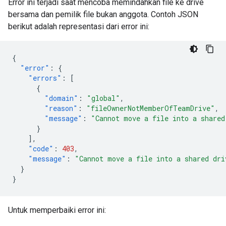
Error ini terjadi saat mencoba memindahkan file ke drive
bersama dan pemilik file bukan anggota. Contoh JSON
berikut adalah representasi dari error ini:
{
"error"
:
{
"errors"
:
[
{
"domain"
:
"global"
,
"reason"
:
"fileOwnerNotMemberOfTeamDrive"
,
"message"
:
"Cannot move a file into a shared
}
],
"code"
:
403
,
"message"
:
"Cannot move a file into a shared dri
}
}
Untuk memperbaiki error ini: