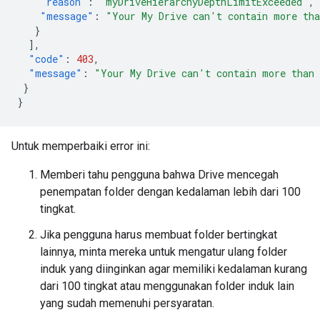
"reason"
:
"myDriveHierarchyDepthLimitExceeded"
,
"message"
:
"Your My Drive can't contain more tha
}
],
"code"
:
403
,
"message"
:
"Your My Drive can't contain more than 
}
}
Untuk memperbaiki error ini:
Memberi tahu pengguna bahwa Drive mencegah
penempatan folder dengan kedalaman lebih dari 100
tingkat.
Jika pengguna harus membuat folder bertingkat
lainnya, minta mereka untuk mengatur ulang folder
induk yang diinginkan agar memiliki kedalaman kurang
dari 100 tingkat atau menggunakan folder induk lain
yang sudah memenuhi persyaratan.