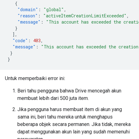
{
"domain"
:
"global"
,
"reason"
:
"activeItemCreationLimitExceeded"
,
"message"
:
"This account has exceeded the creati
}
],
"code"
:
403
,
"message"
:
"This account has exceeded the creation
}
}
Untuk memperbaiki error ini:
Beri tahu pengguna bahwa Drive mencegah akun
membuat lebih dari 500 juta item.
Jika pengguna harus membuat item di akun yang
sama ini, beri tahu mereka untuk menghapus
beberapa objek secara permanen. Jika tidak, mereka
dapat menggunakan akun lain yang sudah memenuhi