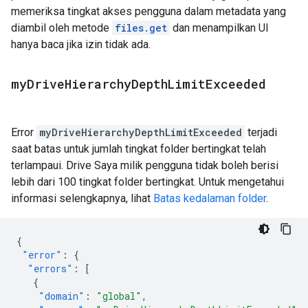
memeriksa tingkat akses pengguna dalam metadata yang
diambil oleh metode
files.get
dan menampilkan UI
hanya baca jika izin tidak ada.
my
Drive
Hierarchy
Depth
Limit
Exceeded
Error
myDriveHierarchyDepthLimitExceeded
terjadi
saat batas untuk jumlah tingkat folder bertingkat telah
terlampaui. Drive Saya milik pengguna tidak boleh berisi
lebih dari 100 tingkat folder bertingkat. Untuk mengetahui
informasi selengkapnya, lihat
Batas kedalaman folder
.
{
"error"
:
{
"errors"
:
[
{
"domain"
:
"global"
,