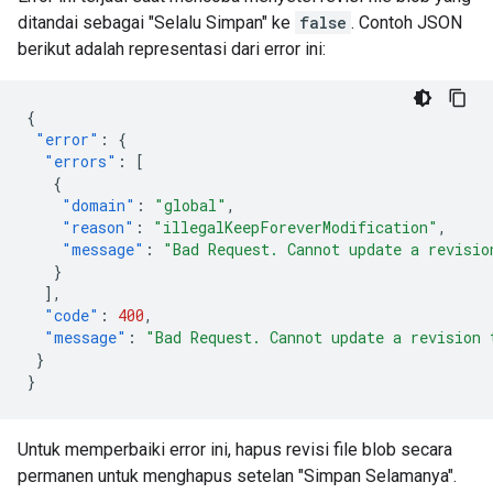
ditandai sebagai "Selalu Simpan" ke
false
. Contoh JSON
berikut adalah representasi dari error ini:
{
"error"
:
{
"errors"
:
[
{
"domain"
:
"global"
,
"reason"
:
"illegalKeepForeverModification"
,
"message"
:
"Bad Request. Cannot update a revisio
}
],
"code"
:
400
,
"message"
:
"Bad Request. Cannot update a revision 
}
}
Untuk memperbaiki error ini, hapus revisi file blob secara
permanen untuk menghapus setelan "Simpan Selamanya".