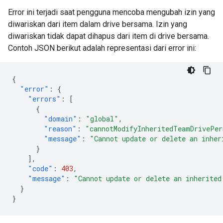
Error ini terjadi saat pengguna mencoba mengubah izin yang
diwariskan dari item dalam drive bersama. Izin yang
diwariskan tidak dapat dihapus dari item di drive bersama.
Contoh JSON berikut adalah representasi dari error ini:
{
"error"
:
{
"errors"
:
[
{
"domain"
:
"global"
,
"reason"
:
"cannotModifyInheritedTeamDrivePer
"message"
:
"Cannot update or delete an inher
}
],
"code"
:
403
,
"message"
:
"Cannot update or delete an inherited
}
}