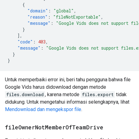
{
"domain"
:
"global"
,
"reason"
:
"fileNotExportable"
,
"message"
:
"Google Vids does not support fil
}
],
"code"
:
403
,
"message"
:
"Google Vids does not support files.e
}
}
Untuk memperbaiki error ini, beri tahu pengguna bahwa file
Google Vids harus didownload dengan metode
files.download
, karena metode
files.export
tidak
didukung. Untuk mengetahui informasi selengkapnya, lihat
Mendownload dan mengekspor file
.
file
Owner
Not
Member
Of
Team
Drive