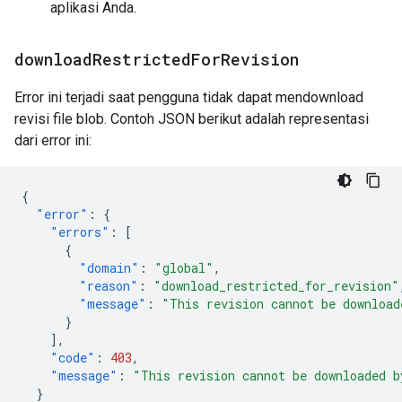
aplikasi Anda.
download
Restricted
For
Revision
Error ini terjadi saat pengguna tidak dapat mendownload
revisi file blob. Contoh JSON berikut adalah representasi
dari error ini:
{
"error"
:
{
"errors"
:
[
{
"domain"
:
"global"
,
"reason"
:
"download_restricted_for_revision"
"message"
:
"This revision cannot be download
}
],
"code"
:
403
,
"message"
:
"This revision cannot be downloaded b
}