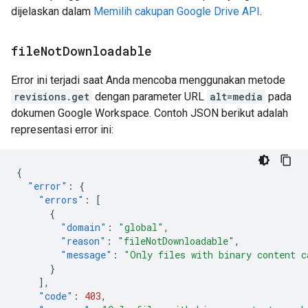
dijelaskan dalam
Memilih cakupan Google Drive API
.
file
Not
Downloadable
Error ini terjadi saat Anda mencoba menggunakan metode
revisions.get
dengan parameter URL
alt=media
pada
dokumen Google Workspace. Contoh JSON berikut adalah
representasi error ini:
{
"error"
:
{
"errors"
:
[
{
"domain"
:
"global"
,
"reason"
:
"fileNotDownloadable"
,
"message"
:
"Only files with binary content c
}
],
"code"
:
403
,