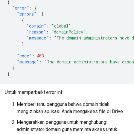
{
"error"
:
{
"errors"
:
[
{
"domain"
:
"global"
,
"reason"
:
"domainPolicy"
,
"message"
:
"The domain administrators have d
}
],
"code"
:
403
,
"message"
:
"The domain administrators have disab
}
}
Untuk memperbaiki error ini:
Memberi tahu pengguna bahwa domain tidak
mengizinkan aplikasi Anda mengakses file di Drive.
Mengarahkan pengguna untuk menghubungi
administrator domain guna meminta akses untuk