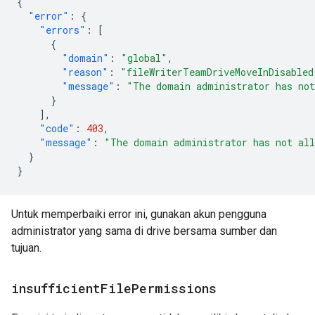
{
"error"
:
{
"errors"
:
[
{
"domain"
:
"global"
,
"reason"
:
"fileWriterTeamDriveMoveInDisabled
"message"
:
"The domain administrator has not
}
],
"code"
:
403
,
"message"
:
"The domain administrator has not all
}
}
Untuk memperbaiki error ini, gunakan akun pengguna
administrator yang sama di drive bersama sumber dan
tujuan.
insufficient
File
Permissions