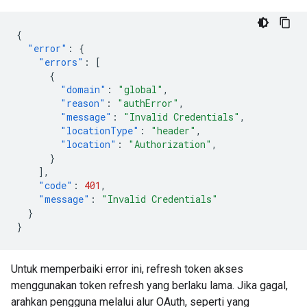
{
"error"
:
{
"errors"
:
[
{
"domain"
:
"global"
,
"reason"
:
"authError"
,
"message"
:
"Invalid Credentials"
,
"locationType"
:
"header"
,
"location"
:
"Authorization"
,
}
],
"code"
:
401
,
"message"
:
"Invalid Credentials"
}
}
Untuk memperbaiki error ini, refresh token akses
menggunakan token refresh yang berlaku lama. Jika gagal,
arahkan pengguna melalui alur OAuth, seperti yang