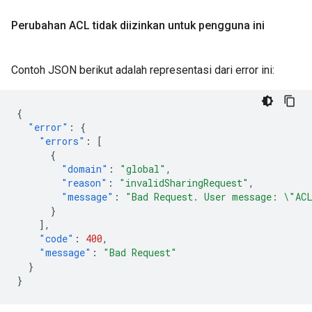
Perubahan ACL tidak diizinkan untuk pengguna ini
Contoh JSON berikut adalah representasi dari error ini:
{
"error"
:
{
"errors"
:
[
{
"domain"
:
"global"
,
"reason"
:
"invalidSharingRequest"
,
"message"
:
"Bad Request. User message: \"AC
}
],
"code"
:
400
,
"message"
:
"Bad Request"
}
}