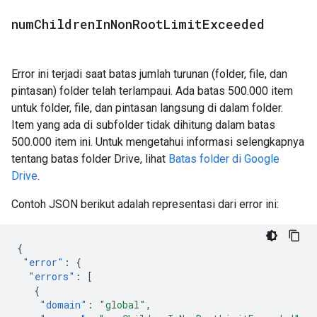
num
Children
In
Non
Root
Limit
Exceeded
Error ini terjadi saat batas jumlah turunan (folder, file, dan
pintasan) folder telah terlampaui. Ada batas 500.000 item
untuk folder, file, dan pintasan langsung di dalam folder.
Item yang ada di subfolder tidak dihitung dalam batas
500.000 item ini. Untuk mengetahui informasi selengkapnya
tentang batas folder Drive, lihat
Batas folder di Google
Drive
.
Contoh JSON berikut adalah representasi dari error ini:
{
"error"
:
{
"errors"
:
[
{
"domain"
:
"global"
,