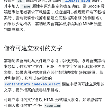
後續的
GET
回應可以包含唯讀的
fileExtension
屬性，
其中填入
name
屬性中原先指定的擴充功能。當 Google 雲
端硬碟使用者要求下載檔案，或透過同步處理用戶端下載檔
案時，雲端硬碟會根據名稱建立完整檔案名稱 (含副檔名)。
如果缺少副檔名，雲端硬碟會嘗試根據檔案的 MIME 類型
判斷副檔名。
儲存可建立索引的文字
雲端硬碟會自動為文件建立索引，以便搜尋。系統會辨識檔
案類型，包括文字文件、PDF、含有文字的圖片和其他常見
類型。如果應用程式會儲存其他類型的檔案 (例如繪圖、影
片和捷徑)，您可以在檔案的
contentHints.indexableText
欄位中提供可建立索引的
文字，提升檔案的搜尋結果排名。
可建立索引的文字會以 HTML 形式編入索引。如果您儲存
可編入索引的文字字串
<section