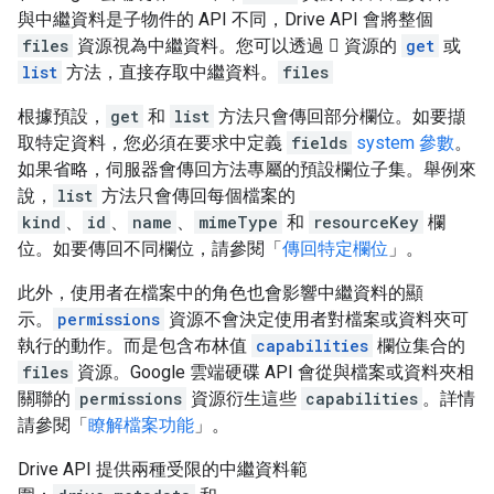
與中繼資料是子物件的 API 不同，Drive API 會將整個
files
資源視為中繼資料。您可以透過  資源的
get
或
list
方法，直接存取中繼資料。
files
根據預設，
get
和
list
方法只會傳回部分欄位。如要擷
取特定資料，您必須在要求中定義
fields
system 參數
。
如果省略，伺服器會傳回方法專屬的預設欄位子集。舉例來
說，
list
方法只會傳回每個檔案的
kind
、
id
、
name
、
mimeType
和
resourceKey
欄
位。如要傳回不同欄位，請參閱「
傳回特定欄位
」。
此外，使用者在檔案中的角色也會影響中繼資料的顯
示。
permissions
資源不會決定使用者對檔案或資料夾可
執行的動作。而是包含布林值
capabilities
欄位集合的
files
資源。Google 雲端硬碟 API 會從與檔案或資料夾相
關聯的
permissions
資源衍生這些
capabilities
。詳情
請參閱「
瞭解檔案功能
」。
Drive API 提供兩種受限的中繼資料範