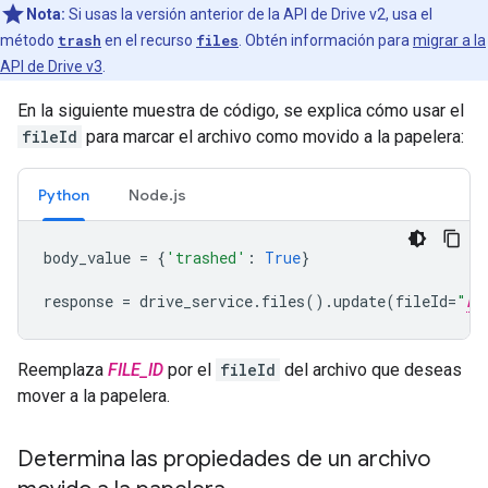
Nota:
Si usas la versión anterior de la API de Drive v2, usa el
método
trash
en el recurso
files
. Obtén información para
migrar a la
API de Drive v3
.
En la siguiente muestra de código, se explica cómo usar el
fileId
para marcar el archivo como movido a la papelera:
Python
Node.js
body_value
=
{
'trashed'
:
True
}
response
=
drive_service
.
files
()
.
update
(
fileId
=
"
FI
Reemplaza
FILE_ID
por el
fileId
del archivo que deseas
mover a la papelera.
Determina las propiedades de un archivo