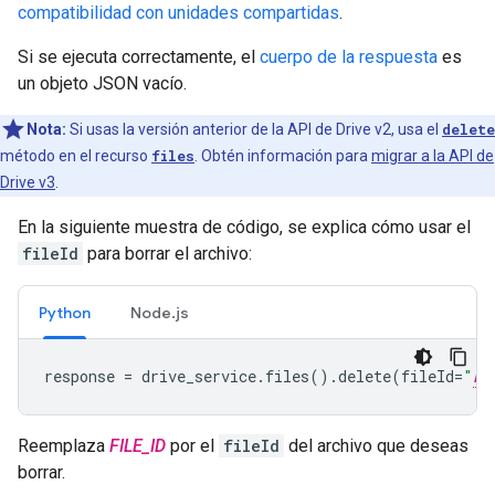
compatibilidad con unidades compartidas
.
Si se ejecuta correctamente, el
cuerpo de la respuesta
es
un objeto JSON vacío.
Nota:
Si usas la versión anterior de la API de Drive v2, usa el
delete
método en el recurso
files
. Obtén información para
migrar a la API de
Drive v3
.
En la siguiente muestra de código, se explica cómo usar el
fileId
para borrar el archivo:
Python
Node.js
response
=
drive_service
.
files
()
.
delete
(
fileId
=
"
FI
Reemplaza
FILE_ID
por el
fileId
del archivo que deseas
borrar.