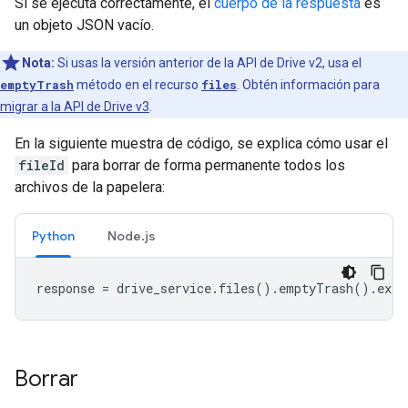
Si se ejecuta correctamente, el
cuerpo de la respuesta
es
un objeto JSON vacío.
Nota:
Si usas la versión anterior de la API de Drive v2, usa el
emptyTrash
método en el recurso
files
. Obtén información para
migrar a la API de Drive v3
.
En la siguiente muestra de código, se explica cómo usar el
fileId
para borrar de forma permanente todos los
archivos de la papelera:
Python
Node.js
response
=
drive_service
.
files
()
.
emptyTrash
()
.
exec
Borrar