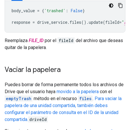
body_value
=
{
'trashed'
:
False
}
response
=
drive_service
.
files
()
.
update
(
fileId
=
"
FI
Reemplaza
FILE_ID
por el
fileId
del archivo que deseas
quitar de la papelera.
Vaciar la papelera
Puedes borrar de forma permanente todos los archivos de
Drive que el usuario haya
movido a la papelera
con el
emptyTrash
método en el recurso
files
.
Para vaciar la
papelera de una unidad compartida, también debes
configurar el parámetro de consulta en el ID de la unidad
compartida.
driveId