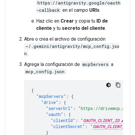
https://antigravity.google/oauth
-callback
en el campo
URIs
.
Haz clic en
Crear
y copia tu
ID de
cliente
y tu
secreto del cliente
.
Abre o crea el archivo de configuración
~/.gemini/antigravity/mcp_config.jso
n
.
Agrega la configuración de
mcpServers
a
mcp_config.json
:
{
"mcpServers"
:
{
"drive"
:
{
"serverUrl"
:
"https://drivemcp.googl
"oauth"
:
{
"clientId"
:
"
OAUTH_CLIENT_ID
"
,
"clientSecret"
:
"
OAUTH_CLIENT_SECR
}