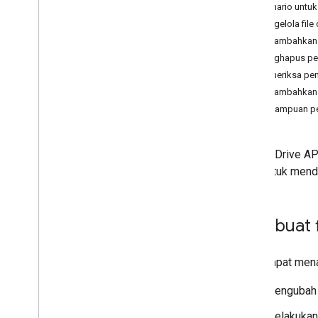
Skenario untu
Mengelola file dan folder
Mengelola fil
Ringkasan
Menambahkan 
Membuat dan mengelola file
Menghapus pe
Mengupload data file
Memeriksa pe
Mendownload dan mengekspor file
Menambahkan p
Mengelola revisi file
Kemampuan pe
Mengelola operasi yang berjalan
lama
Membuat dan mengisi folder
Google Drive AP
Memindahkan file dan folder ke
opsi untuk mendo
sampah atau menghapusnya
Menelusuri file dan folder
Mengelola izin dan berbagi
Membuat f
Membagikan file
,
folder
,
dan drive
Mengelola proposal akses
tertunda
Anda dapat mena
Mengelola persetujuan
Mengelola folder dengan akses
Mengubah 
terbatas dan luas
Mentransfer kepemilikan file
Melakukan