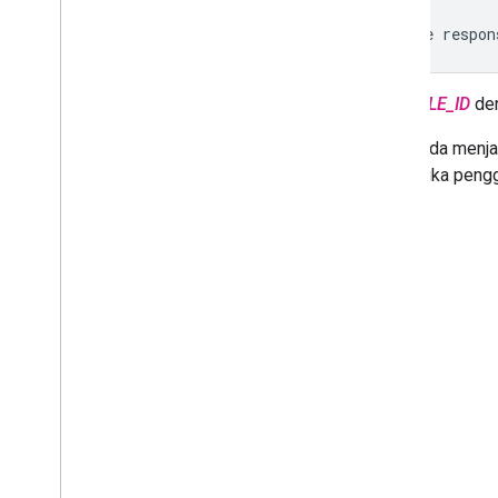
File
respon
Ganti
FILE_ID
de
Saat Anda menjal
antarmuka peng