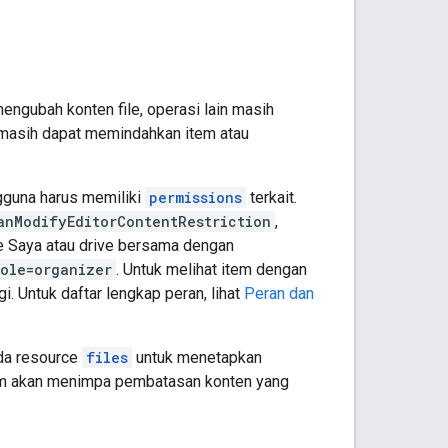
gubah konten file, operasi lain masih
t masih dapat memindahkan item atau
gguna harus memiliki
permissions
terkait.
anModifyEditorContentRestriction
,
ive Saya atau drive bersama dengan
role=organizer
. Untuk melihat item dengan
gi. Untuk daftar lengkap peran, lihat
Peran dan
a resource
files
untuk menetapkan
em akan menimpa pembatasan konten yang