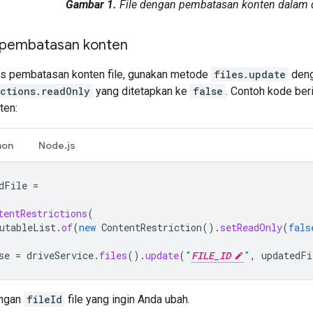
Gambar 1.
File dengan pembatasan konten dalam daf
pembatasan konten
s pembatasan konten file, gunakan metode
files.update
deng
ictions.readOnly
yang ditetapkan ke
false
. Contoh kode be
ten:
hon
Node.js
dFile
=
tentRestrictions
(
utableList
.
of
(
new
ContentRestriction
().
setReadOnly
(
fals
se
=
driveService
.
files
().
update
(
"
FILE_ID
"
,
updatedFi
ngan
fileId
file yang ingin Anda ubah.