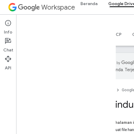
Beranda
Google Driv
Workspace
Google Drive
Info
Ringkasan
Panduan
Referensi
Server MCP
Chat
API
pilihan Anda. Te
Mulai
Ringkasan Drive API
Beranda
Googl
Mulai menggunakan Google
Workspace
Melindun
Mengonfigurasi izin OAuth
Drive API
Pada halaman i
Pilih cakupan
Membuat file ha
Panduan memulai