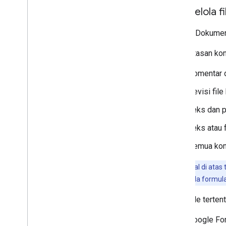
Memperbarui label
Mengelola f
Menonaktifkan
,
mengaktifkan
,
dan
menghapus label
Google Dokumen,
Telusuri label
Pembatasan kont
Memecahkan masalah
Komentar d
Google Picker API
Ringkasan
Revisi file
Mengintegrasikan Pemilih Google ke
Teks dan 
dalam aplikasi web
Mengintegrasikan Google Picker ke
Teks atau 
dalam aplikasi desktop dan seluler
Contoh kode
Semua kont
Perluas & otomatiskan
Penting:
Hal di atas
Pengaya
berubah jika ada formul
Apps Script
Jenis file terte
Google For