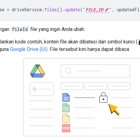
se
=
driveService
.
files
().
update
(
"
FILE_ID
"
,
updatedFi
ngan
fileId
file yang ingin Anda ubah.
l
ankan kode contoh, konten file akan dibatasi dan simbol kunci (
guna
Google Drive (UI)
. File tersebut kini hanya dapat dibaca.