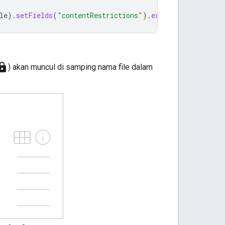
le
).
setFields
(
"contentRestrictions"
).
execute
();
ock
) akan muncul di samping nama file dalam