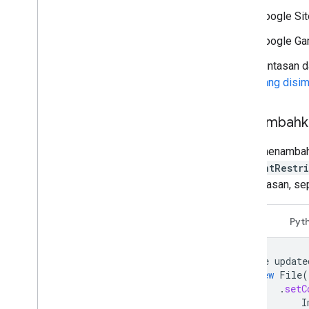
Google Si
Google Ga
Pintasan d
yang disim
Menambahka
Untuk menambah
contentRestr
pembatasan, sep
Java
Pyt
File
update
new
File
(
.
setC
I