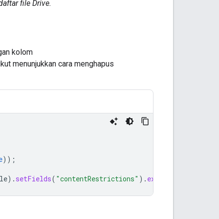
tar file Drive.
an kolom
rikut menunjukkan cara menghapus
e
));
le
).
setFields
(
"contentRestrictions"
).
execute
();