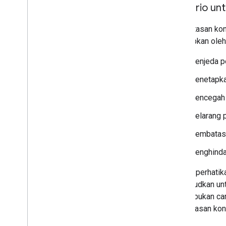
Memublikasikan aplikasi Drive Anda
Skenario un
Bermigrasi ke Drive API v3
Pembatasan kont
disebabkan oleh
Drive Activity API
Ringkasan
Menjeda pe
Model data
Membuat permintaan
Menetapkan 
Menginstal library klien
Mencegah p
Bermigrasi dari v1
Panduan memulai
Melarang p
Memecahkan masalah
Membatasi
Drive Labels API
Menghindar
Ringkasan
Namun, perhatik
Siklus proses label
dimaksudkan unt
Menyiapkan cakupan & akses admin
konten bukan ca
Membandingkan v2beta & v2
pembatasan kont
Panduan memulai
Membuat & memublikasikan label