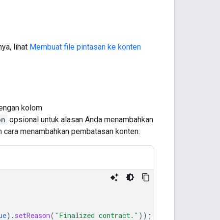
ya, lihat
Membuat file pintasan ke konten
engan kolom
on
opsional untuk alasan Anda menambahkan
kan cara menambahkan pembatasan konten:
ue
).
setReason
(
"Finalized contract."
));