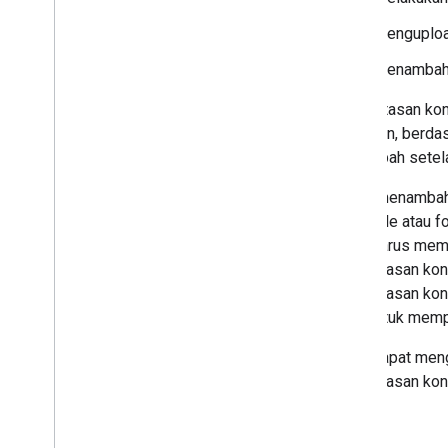
Melindungi konten file dari
Menguploa
modifikasi
Mengakses file yang dibagikan
Menambahk
melalui link menggunakan kunci
resource
Pembatasan kont
Bekerja dengan data aplikasi dan file
diizinkan, berd
Mengelola komentar dan balasan
mengubah setela
Membuat pintasan ke file Drive
Membuat file pintasan ke konten
Untuk menambahk
aplikasi
Untuk file atau 
Mengumpulkan informasi pengguna
Anda harus memi
Menangani perubahan
pembatasan ko
Bekerja dengan peristiwa dari Drive
pembatasan kont
Melakukan integrasi dengan UI Drive
izin
. Untuk mempe
Mengintegrasikan widget Drive ke
dalam aplikasi web Anda
Anda dapat men
Terintegrasi dengan drive bersama
pembatasan kon
Kelola label
ada.
Teknik dan praktik terbaik
Memecahkan masalah