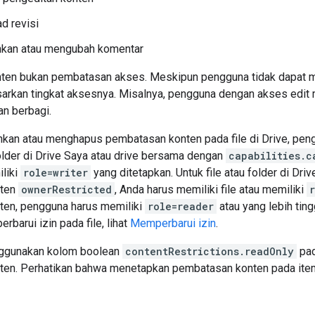
d revisi
an atau mengubah komentar
en bukan pembatasan akses. Meskipun pengguna tidak dapat men
asarkan tingkat aksesnya. Misalnya, pengguna dengan akses edi
n berbagi.
an atau menghapus pembatasan konten pada file di Drive, pen
folder di Drive Saya atau drive bersama dengan
capabilities.c
liki
role=writer
yang ditetapkan. Untuk file atau folder di Dr
nten
ownerRestricted
, Anda harus memiliki file atau memiliki
en, pengguna harus memiliki
role=reader
atau yang lebih ting
rbarui izin pada file, lihat
Memperbarui izin
.
ggunakan kolom boolean
contentRestrictions.readOnly
pad
ten. Perhatikan bahwa menetapkan pembatasan konten pada it