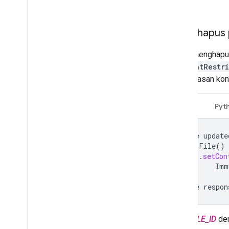
Menghapus 
Untuk menghapu
contentRestr
pembatasan kon
Java
Pyt
File
update
new
File
()
.
setCon
Imm
File
respon
Ganti
FILE_ID
de