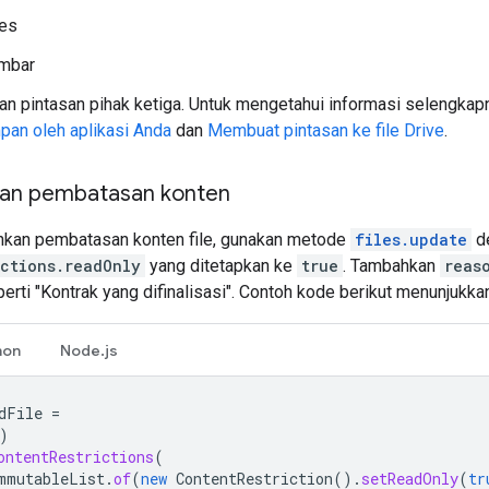
tes
mbar
an pintasan pihak ketiga. Untuk mengetahui informasi selengkapn
pan oleh aplikasi Anda
dan
Membuat pintasan ke file Drive
.
n pembatasan konten
kan pembatasan konten file, gunakan metode
files.update
d
ictions.readOnly
yang ditetapkan ke
true
. Tambahkan
reas
erti "Kontrak yang difinalisasi". Contoh kode berikut menunjuk
hon
Node.js
dFile
=
)
ontentRestrictions
(
mmutableList
.
of
(
new
ContentRestriction
().
setReadOnly
(
tr