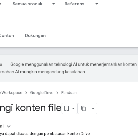
e
Semua produk
Referensi
Contoh
Dukungan
Google menggunakan teknologi AI untuk menerjemahkan konten
rjemahan AI mungkin mengandung kesalahan.
e Workspace
Google Drive
Panduan
gi konten file
ni
nya dapat dibaca dengan pembatasan konten Drive