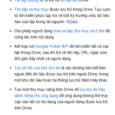
Tải tệp xuống
từ Drive và
tải tệp lên
Drive.
Tìm tệp và thư mục
được lưu trữ trong Drive. Tạo cụm
từ tìm kiếm phức tạp trả về bất kỳ trường siêu dữ liệu
nào của tệp trong tài nguyên
files
.
Cho phép người dùng
chia sẻ tệp, thư mục và ổ đĩa
để
cộng tác trên nội dung.
Kết hợp với
Google Picker API
để tìm kiếm tất cả các
tệp trong Drive, sau đó trả về tên tệp, URL, ngày sửa
đổi gần đây nhất và người dùng.
Tạo
lối tắt của bên thứ ba
là các đường liên kết bên
ngoài đến dữ liệu được lưu trữ bên ngoài Drive, trong
một kho dữ liệu hoặc hệ thống lưu trữ đám mây khác.
Tạo một thư mục riêng trên Drive để
lưu trữ dữ liệu
dành riêng cho ứng dụng
để ứng dụng không thể truy
cập vào tất cả nội dung của người dùng được lưu trữ
trên Drive.