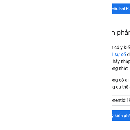
Tìm câu hỏi h
Ý kiến phả
Nếu bạn có ý kiế
theo dõi sự cố
đ
hiện có, hãy nhấ
quan trọng nhất.
Nếu không có ai 
bạn càng cụ thể 
Tìm ý kiến ph