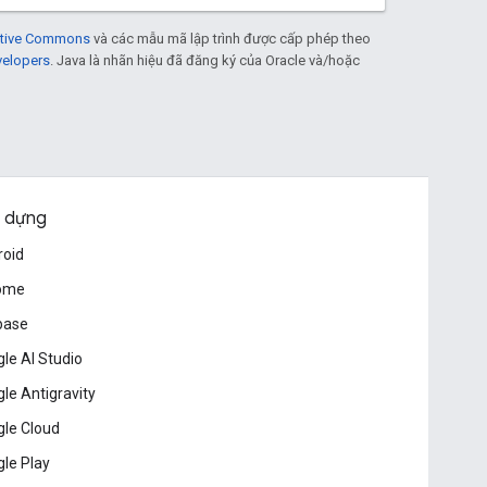
eative Commons
và các mẫu mã lập trình được cấp phép theo
velopers
. Java là nhãn hiệu đã đăng ký của Oracle và/hoặc
 dựng
roid
ome
base
le AI Studio
le Antigravity
le Cloud
le Play