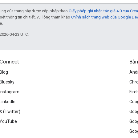
 dung của trang này được cấp phép theo
Giấy phép ghi nhận tác giả 4.0 của Cr
biết thông tin chi tiết, vui lòng tham khảo
Chính sách trang web của Google De
e.
 2026-04-23 UTC.
Connect
Bản
Blog
And
Bluesky
Chr
Instagram
Fire
LinkedIn
Goog
X (Twitter)
Goog
YouTube
Goog
Goog