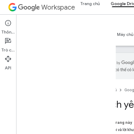
Trang chủ
Google Dri
Workspace
Google Drive
Thông tin
Tổng quan
Hướng dẫn
Tài liệu tham khảo
Máy chủ
Trò chuyện
API
bằng AI có thể có l
API ổ
Tổng quan
Trang chủ
Goog
Diễn đàn cộng đồng chính thức
Stack Overflow
Cách yê
Công cụ theo dõi lỗi
Drive Activity API
Trên trang này
Tổng quan
Câu hỏi và lời kh