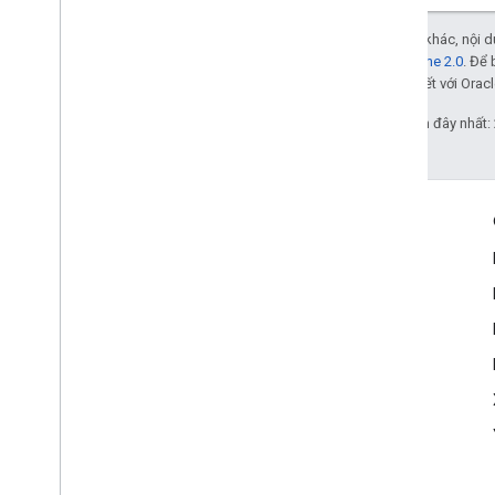
Trừ phi có lưu ý khác, nội
Giấy phép Apache 2.0
. Để 
các đơn vị liên kết với Oracl
Cập nhật lần gần đây nhất:
Tương tác
Google Developer Program
Google Developer Groups
Google Developer Experts
Accelerators
Google Cloud & NVIDIA