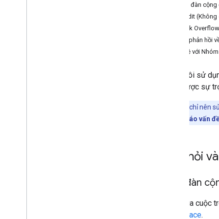
Stack Overflow
Diễn đàn cộng 
Công cụ theo dõi lỗi
Reddit (Không 
Stack Overflo
Drive Labels API
Ý kiến phản hồi 
Tổng quan
Liên hệ với Nhó
Stack Overflow
Công cụ theo dõi lỗi
Chúng tôi sử dụn
nhận được sự trợ
Google Picker API
Tổng quan
Lưu ý:
Bạn chỉ nên s
Stack Overflow
hồi
hoặc
Báo cáo vấn đ
Công cụ dò tìm lỗi
Câu hỏi và
Luôn cập nhật
Điều khoản dịch vụ của Workspace
Điều khoản dịch vụ của Drive
Diễn đàn cộ
Dữ liệu người dùng và chính sách
dành cho nhà phát triển
Tham gia cuộc t
Ghi chú phát hành
Workspace
.