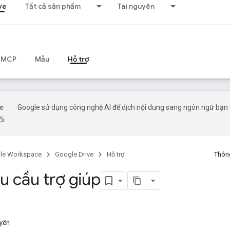
ve
Tất cả sản phẩm
Tài nguyên
 MCP
Mẫu
Hỗ trợ
Google sử dụng công nghệ AI để dịch nội dung sang ngôn ngữ bạn ư
ỗi.
le Workspace
Google Drive
Hỗ trợ
Thông
u cầu trợ giúp
uyên