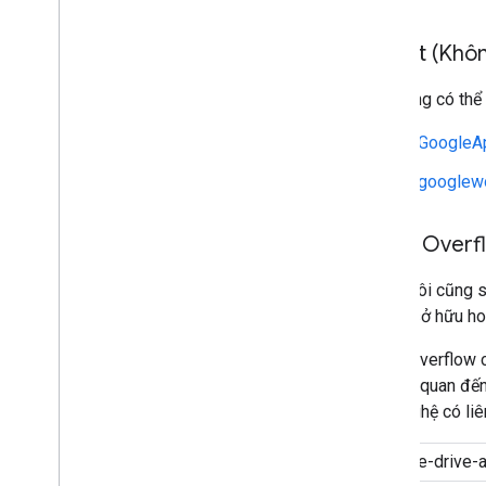
Reddit (Khôn
Bạn cũng có thể 
r/GoogleA
r/googlew
Stack Overf
Chúng tôi cũng s
không sở hữu ho
Stack Overflow c
hỏi liên quan đế
công nghệ có liê