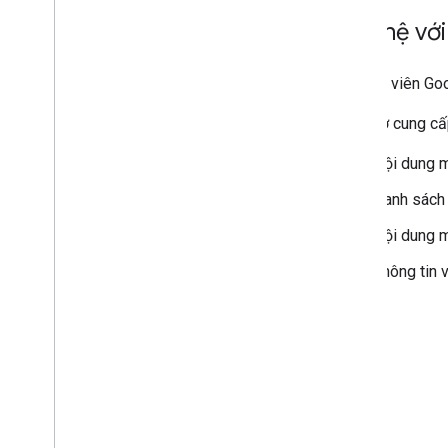
Liên hệ v
Quản trị viên G
Hãy nhớ cung cấp
Nội dung m
Danh sách 
Nội dung m
Thông tin v