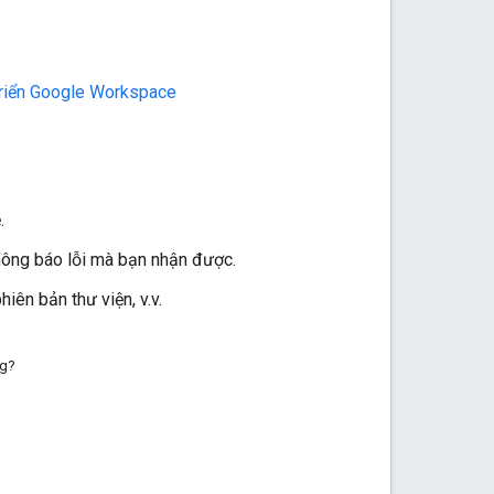
 triển Google Workspace
.
hông báo lỗi mà bạn nhận được.
iên bản thư viện, v.v.
ng?