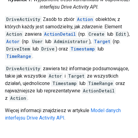
interfejsu Drive Activity API.
DriveActivity
Zasób to zbiór
Action
obiektów, z
których każdy jest samodzielny, jak
zdarzenie
. Element
Action
zawiera
ActionDetail
(np.
Create
lub
Edit
),
Actor
(np.
User
lub
Administrator
),
Target
(np.
DriveItem
lub
Drive
) oraz
Timestamp
lub
TimeRange
.
DriveActivity
zawiera też informacje podsumowujące,
takie jak wszystkie
Actor
i
Target
ze wszystkich
działań, ujednolicone
Timestamp
lub
TimeRange
oraz
najważniejsze lub reprezentatywne
ActionDetail
z
Action
.
Więcej informacji znajdziesz w artykule
Model danych
interfejsu Drive Activity API
.