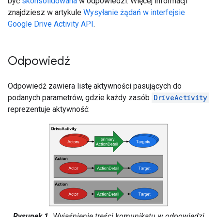
być
skonsolidowana
w odpowiedzi. Więcej informacji
znajdziesz w artykule
Wysyłanie żądań w interfejsie
Google Drive Activity API
.
Odpowiedź
Odpowiedź zawiera listę aktywności pasujących do
podanych parametrów, gdzie każdy zasób
DriveActivity
reprezentuje aktywność:
Rysunek 1.
Wyjaśnienie treści komunikatu w odpowiedzi