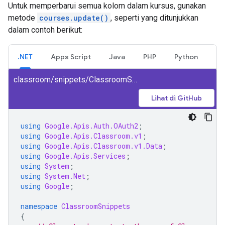
Untuk memperbarui semua kolom dalam kursus, gunakan
metode
courses.update()
, seperti yang ditunjukkan
dalam contoh berikut:
.NET
Apps Script
Java
PHP
Python
classroom/snippets/ClassroomSnippets/UpdateCourse.cs
Lihat di GitHub
using
Google.Apis.Auth.OAuth2
;
using
Google.Apis.Classroom.v1
;
using
Google.Apis.Classroom.v1.Data
;
using
Google.Apis.Services
;
using
System
;
using
System.Net
;
using
Google
;
namespace
ClassroomSnippets
{