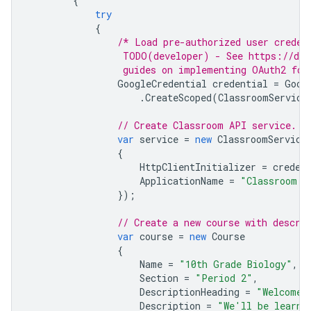
{
try
{
/* Load pre-authorized user creden
                 TODO(developer) - See https://dev
                 guides on implementing OAuth2 for
GoogleCredential
credential
=
Goog
.
CreateScoped
(
ClassroomService
// Create Classroom API service.
var
service
=
new
ClassroomService
{
HttpClientInitializer
=
creden
ApplicationName
=
"Classroom A
});
// Create a new course with descri
var
course
=
new
Course
{
Name
=
"10th Grade Biology"
,
Section
=
"Period 2"
,
DescriptionHeading
=
"Welcome 
Description
=
"We'll be learni