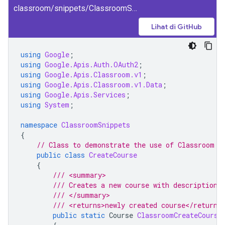
classroom/snippets/ClassroomSnippets/CreateCourse.cs
Lihat di GitHub
using
Google
;
using
Google.Apis.Auth.OAuth2
;
using
Google.Apis.Classroom.v1
;
using
Google.Apis.Classroom.v1.Data
;
using
Google.Apis.Services
;
using
System
;
namespace
ClassroomSnippets
{
// Class to demonstrate the use of Classroom C
public
class
CreateCourse
{
/// <summary>
/// Creates a new course with description.
/// </summary>
/// <returns>newly created course</returns
public
static
Course
ClassroomCreateCourse