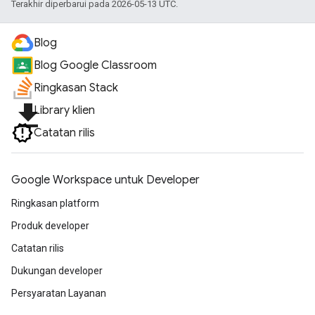
Terakhir diperbarui pada 2026-05-13 UTC.
Blog
Blog Google Classroom
Ringkasan Stack
file_download
Library klien
Catatan rilis
Google Workspace untuk Developer
Ringkasan platform
Produk developer
Catatan rilis
Dukungan developer
Persyaratan Layanan