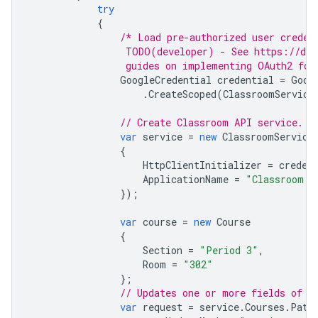
try
{
/* Load pre-authorized user creden
                 TODO(developer) - See https://dev
                 guides on implementing OAuth2 for
GoogleCredential
credential
=
Goog
.
CreateScoped
(
ClassroomService
// Create Classroom API service.
var
service
=
new
ClassroomService
{
HttpClientInitializer
=
creden
ApplicationName
=
"Classroom A
});
var
course
=
new
Course
{
Section
=
"Period 3"
,
Room
=
"302"
};
// Updates one or more fields of c
var
request
=
service
.
Courses
.
Patc