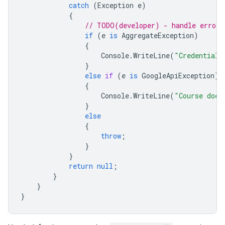
catch
(
Exception
e
)
{
// TODO(developer) - handle error 
if
(
e
is
AggregateException
)
{
Console
.
WriteLine
(
"Credential 
}
else
if
(
e
is
GoogleApiException
)
{
Console
.
WriteLine
(
"Course does
}
else
{
throw
;
}
}
return
null
;
}
}
}