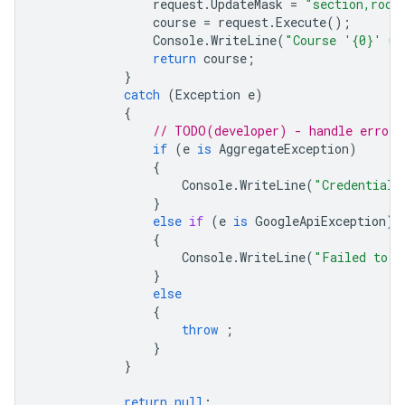
request
.
UpdateMask
=
"section,room
course
=
request
.
Execute
();
Console
.
WriteLine
(
"Course '{0}' up
return
course
;
}
catch
(
Exception
e
)
{
// TODO(developer) - handle error 
if
(
e
is
AggregateException
)
{
Console
.
WriteLine
(
"Credential 
}
else
if
(
e
is
GoogleApiException
)
{
Console
.
WriteLine
(
"Failed to u
}
else
{
throw
;
}
}
return
null
;