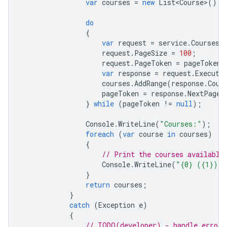
var
courses
=
new
List<Course>
();
do
{
var
request
=
service
.
Courses
.
request
.
PageSize
=
100
;
request
.
PageToken
=
pageToken
;
var
response
=
request
.
Execute
courses
.
AddRange
(
response
.
Cour
pageToken
=
response
.
NextPageT
}
while
(
pageToken
!=
null
);
Console
.
WriteLine
(
"Courses:"
);
foreach
(
var
course
in
courses
)
{
// Print the courses available
Console
.
WriteLine
(
"{0} ({1})"
,
}
return
courses
;
}
catch
(
Exception
e
)
{
// TODO(developer) - handle error 