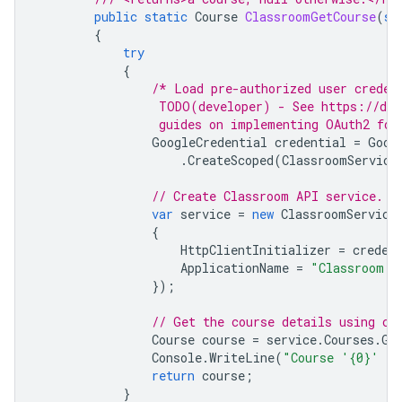
public
static
Course
ClassroomGetCourse
(
st
{
try
{
/* Load pre-authorized user creden
                 TODO(developer) - See https://dev
                 guides on implementing OAuth2 for
GoogleCredential
credential
=
Goog
.
CreateScoped
(
ClassroomService
// Create Classroom API service.
var
service
=
new
ClassroomService
{
HttpClientInitializer
=
creden
ApplicationName
=
"Classroom S
});
// Get the course details using co
Course
course
=
service
.
Courses
.
Ge
Console
.
WriteLine
(
"Course '{0}' fo
return
course
;
}