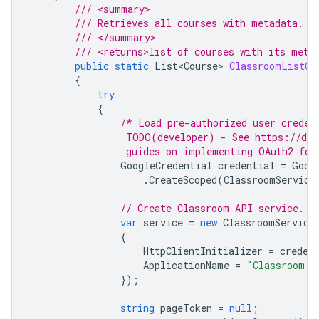
/// <summary>
/// Retrieves all courses with metadata.
/// </summary>
/// <returns>list of courses with its meta
public
static
List<Course>
ClassroomListCo
{
try
{
/* Load pre-authorized user creden
                 TODO(developer) - See https://dev
                 guides on implementing OAuth2 for
GoogleCredential
credential
=
Goog
.
CreateScoped
(
ClassroomService
// Create Classroom API service.
var
service
=
new
ClassroomService
{
HttpClientInitializer
=
creden
ApplicationName
=
"Classroom S
});
string
pageToken
=
null
;