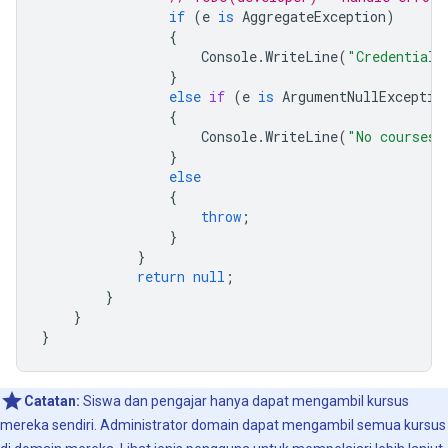
if
(
e
is
AggregateException
)
{
Console
.
WriteLine
(
"Credential 
}
else
if
(
e
is
ArgumentNullExceptio
{
Console
.
WriteLine
(
"No courses 
}
else
{
throw
;
}
}
return
null
;
}
}
}
Catatan:
Siswa dan pengajar hanya dapat mengambil kursus
mereka sendiri. Administrator domain dapat mengambil semua kursus