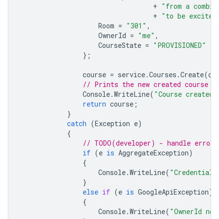
+
"from a combin
+
"to be excited
Room
=
"301"
,
OwnerId
=
"me"
,
CourseState
=
"PROVISIONED"
};
course
=
service
.
Courses
.
Create
(
co
// Prints the new created course I
Console
.
WriteLine
(
"Course created:
return
course
;
}
catch
(
Exception
e
)
{
// TODO(developer) - handle error 
if
(
e
is
AggregateException
)
{
Console
.
WriteLine
(
"Credential 
}
else
if
(
e
is
GoogleApiException
)
{
Console
.
WriteLine
(
"OwnerId not