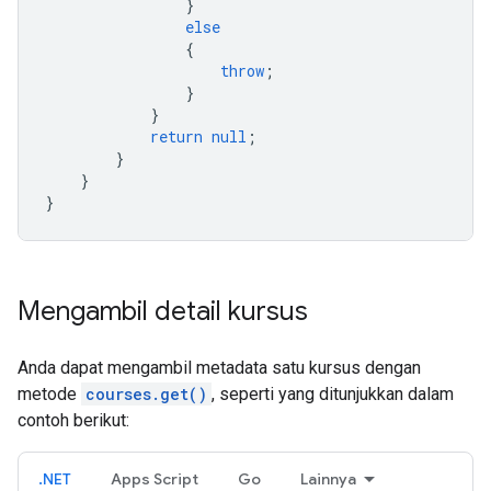
}
else
{
throw
;
}
}
return
null
;
}
}
}
Mengambil detail kursus
Anda dapat mengambil metadata satu kursus dengan
metode
courses.get()
, seperti yang ditunjukkan dalam
contoh berikut:
.NET
Apps Script
Go
Lainnya