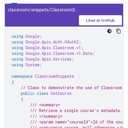
classroom/snippets/ClassroomSnippets/GetCourse.cs
Lihat di GitHub
using
Google
;
using
Google.Apis.Auth.OAuth2
;
using
Google.Apis.Classroom.v1
;
using
Google.Apis.Classroom.v1.Data
;
using
Google.Apis.Services
;
using
System
;
namespace
ClassroomSnippets
{
// Class to demonstrate the use of Classroom G
public
class
GetCourse
{
/// <summary>
/// Retrieve a single course's metadata.
/// </summary>
/// <param name="courseId">Id of the cours
/// <returns>a course, null otherwise.</re