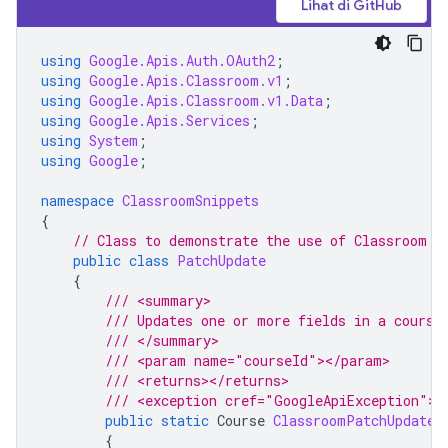
Lihat di GitHub
using
Google.Apis.Auth.OAuth2
;
using
Google.Apis.Classroom.v1
;
using
Google.Apis.Classroom.v1.Data
;
using
Google.Apis.Services
;
using
System
;
using
Google
;
namespace
ClassroomSnippets
{
// Class to demonstrate the use of Classroom P
public
class
PatchUpdate
{
/// <summary>
/// Updates one or more fields in a course
/// </summary>
/// <param name="courseId"></param>
/// <returns></returns>
/// <exception cref="GoogleApiException"><
public
static
Course
ClassroomPatchUpdate
(
{