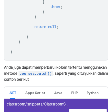
{
throw
;
}
}
return
null
;
}
}
}
Anda juga dapat memperbarui kolom tertentu menggunakan
metode
courses.patch()
, seperti yang ditunjukkan dalam
contoh berikut:
.NET
Apps Script
Java
PHP
Python
classroom/snippets/ClassroomSnippets/PatchCourse.cs