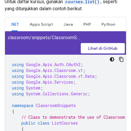
Untuk daftar kursus, gunakan
courses.list()
, seperti
yang ditunjukkan dalam contoh berikut:
.NET
Apps Script
Java
PHP
Python
classroom/snippets/ClassroomSnippets/ListCourses.cs
Lihat di GitHub
using
Google.Apis.Auth.OAuth2
;
using
Google.Apis.Classroom.v1
;
using
Google.Apis.Classroom.v1.Data
;
using
Google.Apis.Services
;
using
System
;
using
System.Collections.Generic
;
namespace
ClassroomSnippets
{
// Class to demonstrate the use of Classroom L
public
class
ListCourses
{