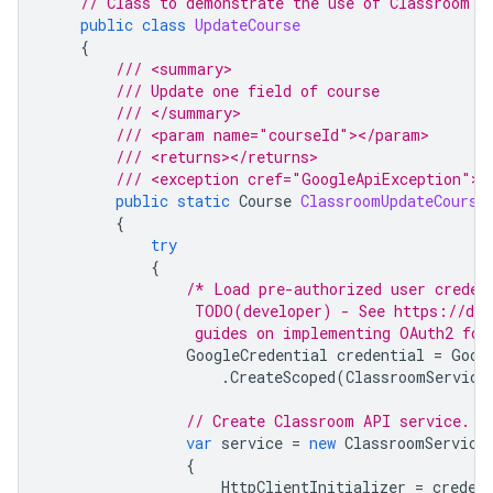
// Class to demonstrate the use of Classroom U
public
class
UpdateCourse
{
/// <summary>
/// Update one field of course 
/// </summary>
/// <param name="courseId"></param>
/// <returns></returns>
/// <exception cref="GoogleApiException"><
public
static
Course
ClassroomUpdateCourse
{
try
{
/* Load pre-authorized user creden
                 TODO(developer) - See https://dev
                 guides on implementing OAuth2 for
GoogleCredential
credential
=
Goog
.
CreateScoped
(
ClassroomService
// Create Classroom API service.
var
service
=
new
ClassroomService
{
HttpClientInitializer
=
creden