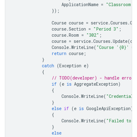
ApplicationName
=
"Classroom A
});
Course
course
=
service
.
Courses
.
Ge
course
.
Section
=
"Period 3"
;
course
.
Room
=
"302"
;
course
=
service
.
Courses
.
Update
(
co
Console
.
WriteLine
(
"Course '{0}' up
return
course
;
}
catch
(
Exception
e
)
{
// TODO(developer) - handle error 
if
(
e
is
AggregateException
)
{
Console
.
WriteLine
(
"Credential 
}
else
if
(
e
is
GoogleApiException
)
{
Console
.
WriteLine
(
"Failed to u
}
else